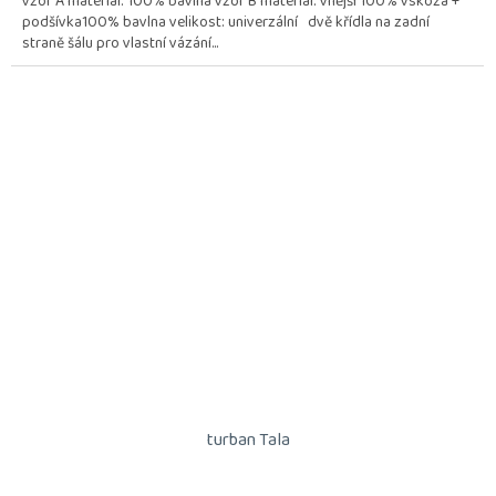
vzor A materiál: 100% bavlna vzor B materiál: vnější 100% vskóza +
podšívka100% bavlna velikost: univerzální dvě křídla na zadní
straně šálu pro vlastní vázání...
turban Tala