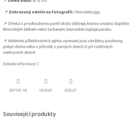
📌
Délka vlasu:
8-12 cm
📌
Zobrazený odstín na fotografii:
Chocolate
mix
📌
Ofinka s prodlouženou partií okolo obličeje, kterou snadno doplníte
libovolným šátkem nebo turbanem, bezvadně supluje paruku.
📌 Ideálními příležitostmi k jejímu vynesení jsou návštěvy posilovny,
pobyt doma nebo v přírodě, v parných dnech či při rozličných
venkovních aktivit
Detailní informace
ZEPTAT SE
HLÍDAT
SDÍLET
Související produkty