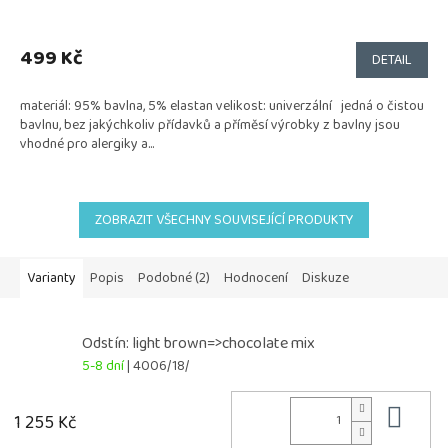
499 Kč
DETAIL
materiál: 95% bavlna, 5% elastan velikost: univerzální jedná o čistou
bavlnu, bez jakýchkoliv přídavků a příměsí výrobky z bavlny jsou
vhodné pro alergiky a...
ZOBRAZIT VŠECHNY SOUVISEJÍCÍ PRODUKTY
Varianty
Popis
Podobné (2)
Hodnocení
Diskuze
Odstín: light brown=>chocolate mix
5-8 dní
| 4006/18/
Do 
1 255 Kč