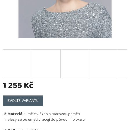
1 255 Kč
Měrná
cena:
ZVOLTE VARIANTU
📌
Materiál:
umělé vlákno s tvarovou pamětí
→ vlasy se po umytí vracejí do původního tvaru