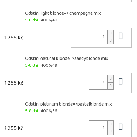
Odstín: light blonde=> champagne mix
5-8 dní
| 4006/48
Do 
1 255 Kč
Odstín: natural blonde=>sandyblonde mix
5-8 dní
| 4006/49
Do 
1 255 Kč
Odstín: platinum blonde=>pastelblonde mix
5-8 dní
| 4006/56
Do 
1 255 Kč