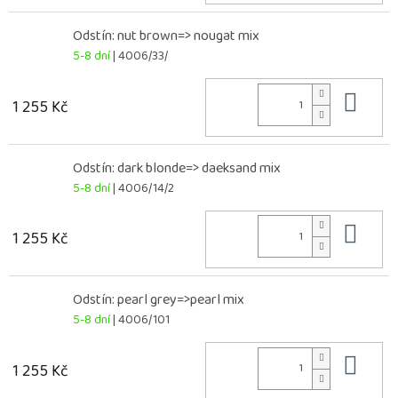
Odstín: nut brown=> nougat mix
5-8 dní
| 4006/33/
Do 
1 255 Kč
Odstín: dark blonde=> daeksand mix
5-8 dní
| 4006/14/2
Do 
1 255 Kč
Odstín: pearl grey=>pearl mix
5-8 dní
| 4006/101
Do 
1 255 Kč