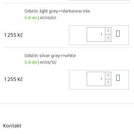
Odstín: light grey=>darksnow mix
5-8 dní
| 4006/60
Do 
1 255 Kč
Odstín: silver grey=>white
5-8 dní
| 4006/12/
Do 
1 255 Kč
Z
á
p
a
Kontakt
t