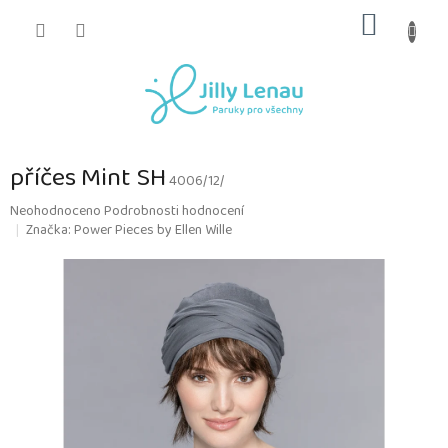
Přejít
NÁKUP
na
obsah
KOŠÍK
příčes Mint SH
4006/12/
Průměrné
Neohodnoceno
Podrobnosti hodnocení
hodnocení
Značka:
Power Pieces by Ellen Wille
produktu
je
0,0
z
5
hvězdiček.