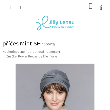
Přejít
NÁKUP
na
obsah
KOŠÍK
příčes Mint SH
4006/12/
Průměrné
Neohodnoceno
Podrobnosti hodnocení
hodnocení
Značka:
Power Pieces by Ellen Wille
produktu
je
0,0
z
5
hvězdiček.