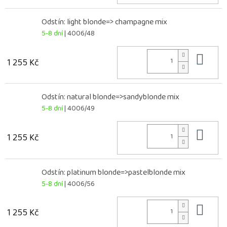
Odstín: light blonde=> champagne mix
5-8 dní
| 4006/48
Do 
1 255 Kč
Odstín: natural blonde=>sandyblonde mix
5-8 dní
| 4006/49
Do 
1 255 Kč
Odstín: platinum blonde=>pastelblonde mix
5-8 dní
| 4006/56
Do 
1 255 Kč