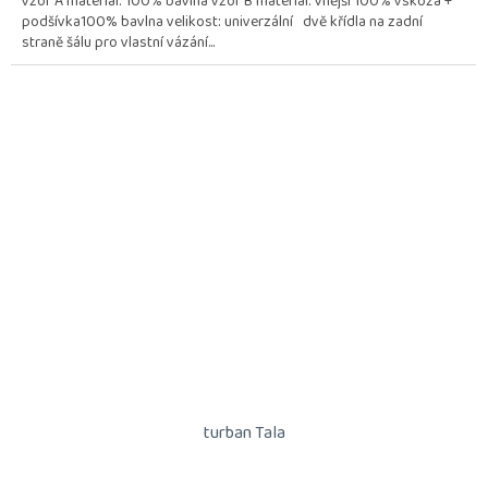
vzor A materiál: 100% bavlna vzor B materiál: vnější 100% vskóza +
podšívka100% bavlna velikost: univerzální dvě křídla na zadní
straně šálu pro vlastní vázání...
turban Tala