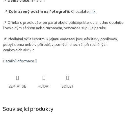
📌
Délka vlasu:
8-12 cm
📌
Zobrazený odstín na fotografii:
Chocolate
mix
📌
Ofinka s prodlouženou partií okolo obličeje, kterou snadno doplníte
libovolným šátkem nebo turbanem, bezvadně supluje paruku.
📌 Ideálními příležitostmi k jejímu vynesení jsou návštěvy posilovny,
pobyt doma nebo v přírodě, v parných dnech či při rozličných
venkovních aktivit
Detailní informace
ZEPTAT SE
HLÍDAT
SDÍLET
Související produkty