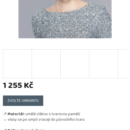
1 255 Kč
Měrná
cena:
ZVOLTE VARIANTU
📌
Materiál:
umělé vlákno s tvarovou pamětí
→ vlasy se po umytí vracejí do původního tvaru