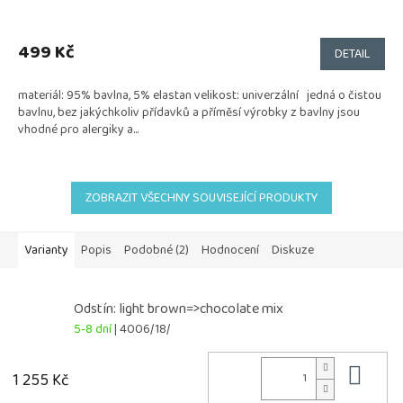
499 Kč
DETAIL
materiál: 95% bavlna, 5% elastan velikost: univerzální jedná o čistou
bavlnu, bez jakýchkoliv přídavků a příměsí výrobky z bavlny jsou
vhodné pro alergiky a...
ZOBRAZIT VŠECHNY SOUVISEJÍCÍ PRODUKTY
Varianty
Popis
Podobné (2)
Hodnocení
Diskuze
Odstín: light brown=>chocolate mix
5-8 dní
| 4006/18/
Do 
1 255 Kč