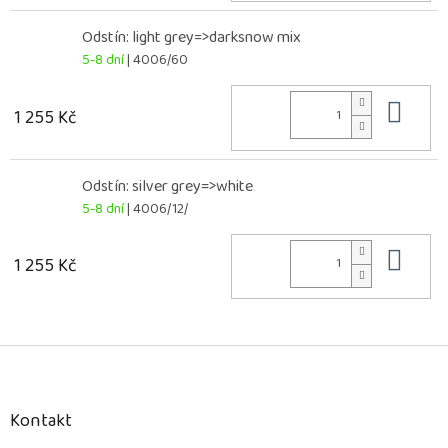
Odstín: light grey=>darksnow mix
5-8 dní
| 4006/60
Do 
1 255 Kč
Odstín: silver grey=>white
5-8 dní
| 4006/12/
Do 
1 255 Kč
Z
á
p
a
Kontakt
t