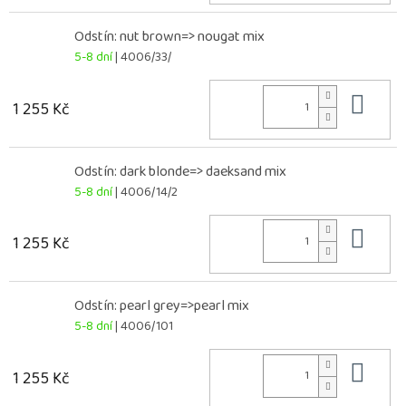
Odstín: nut brown=> nougat mix
5-8 dní
| 4006/33/
Do 
1 255 Kč
Odstín: dark blonde=> daeksand mix
5-8 dní
| 4006/14/2
Do 
1 255 Kč
Odstín: pearl grey=>pearl mix
5-8 dní
| 4006/101
Do 
1 255 Kč