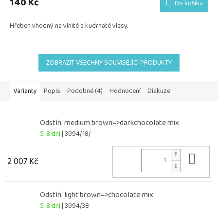
140 Kč
Do košíku
Hřeben vhodný na vlnité a kudrnaté vlasy.
ZOBRAZIT VŠECHNY SOUVISEJÍCÍ PRODUKTY
Varianty
Popis
Podobné (4)
Hodnocení
Diskuze
Odstín: medium brown=>darkchocolate mix
5-8 dní
| 3994/18/
Do 
2 007 Kč
Odstín: light brown=>chocolate mix
5-8 dní
| 3994/38