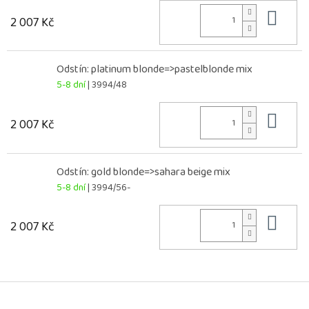
Do 
2 007 Kč
Odstín: platinum blonde=>pastelblonde mix
5-8 dní
| 3994/48
Do 
2 007 Kč
Odstín: gold blonde=>sahara beige mix
5-8 dní
| 3994/56-
Do 
2 007 Kč
Z
á