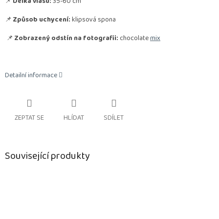
📌
Délka vlasu:
35-60 cm
📌
Způsob uchycení:
klipsová spona
📌
Zobrazený odstín na fotografii:
chocolate
mix
Detailní informace
ZEPTAT SE
HLÍDAT
SDÍLET
Související produkty