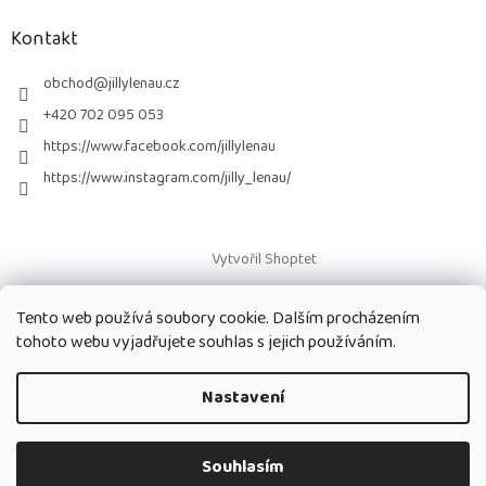
p
a
Kontakt
t
í
obchod
@
jillylenau.cz
+420 702 095 053
https://www.facebook.com/jillylenau
https://www.instagram.com/jilly_lenau/
Vytvořil Shoptet
Tento web používá soubory cookie. Dalším procházením
Copyright 2026
Paruky Jilly Lenau s.r.o.
. Všechna práva vyhrazena.
tohoto webu vyjadřujete souhlas s jejich používáním.
Nastavení
Souhlasím