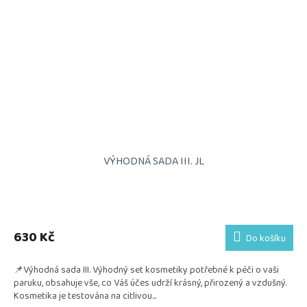
VÝHODNÁ SADA III. JL
Průměrné
hodnocení
produktu
630 Kč
Do košíku
je
5,0
📌Výhodná sada III. Výhodný set kosmetiky potřebné k péči o vaši
z
paruku, obsahuje vše, co Váš účes udrží krásný, přirozený a vzdušný.
5
Kosmetika je testována na citlivou...
hvězdiček.