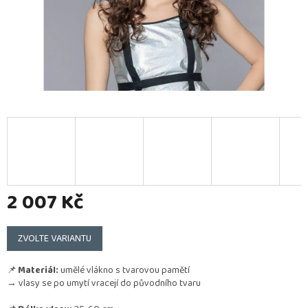
2 007 Kč
Měrná
cena:
ZVOLTE VARIANTU
📌
Materiál:
umělé vlákno s tvarovou pamětí
→ vlasy se po umytí vracejí do původního tvaru