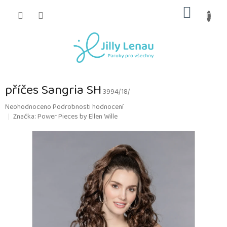
Přejít
NÁKUP
na
obsah
KOŠÍK
příčes Sangria SH
3994/18/
Průměrné
Neohodnoceno
Podrobnosti hodnocení
hodnocení
Značka:
Power Pieces by Ellen Wille
produktu
je
0,0
z
5
hvězdiček.