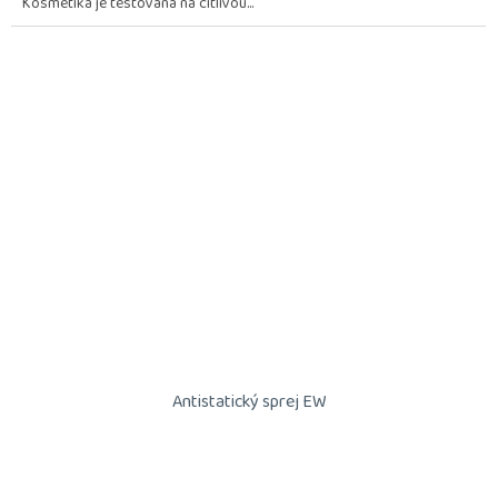
Kosmetika je testována na citlivou...
hvězdiček.
Antistatický sprej EW