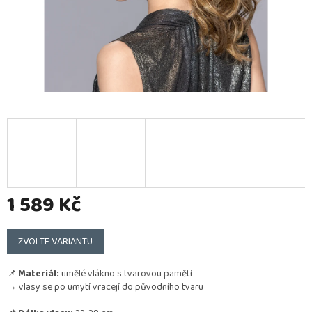
1 589 Kč
Měrná
cena:
ZVOLTE VARIANTU
📌
Materiál:
umělé vlákno s tvarovou pamětí
→ vlasy se po umytí vracejí do původního tvaru