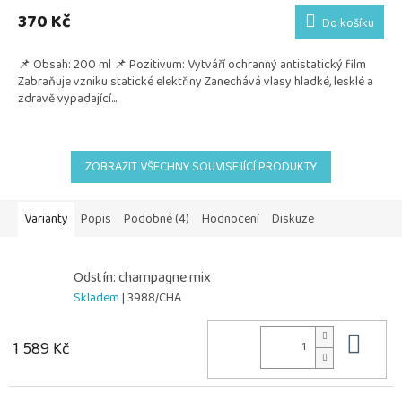
370 Kč
Do košíku
📌 Obsah: 200 ml 📌 Pozitivum: Vytváří ochranný antistatický film
Zabraňuje vzniku statické elektřiny Zanechává vlasy hladké, lesklé a
zdravě vypadající...
ZOBRAZIT VŠECHNY SOUVISEJÍCÍ PRODUKTY
Varianty
Popis
Podobné (4)
Hodnocení
Diskuze
Odstín: champagne mix
Skladem
| 3988/CHA
Do 
1 589 Kč