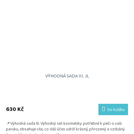
VÝHODNÁ SADA III. JL
Průměrné
hodnocení
produktu
630 Kč
Do košíku
je
5,0
📌Výhodná sada III. Výhodný set kosmetiky potřebné k péči o vaši
z
paruku, obsahuje vše, co Váš účes udrží krásný, přirozený a vzdušný.
5