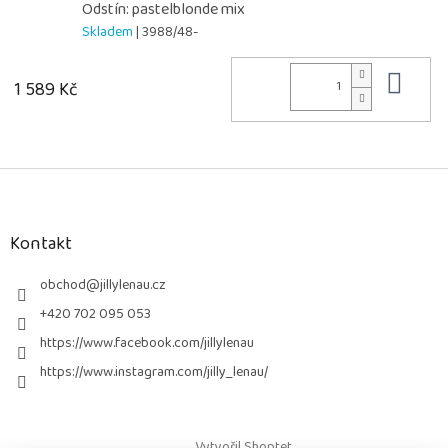
Odstín: pastelblonde mix
Skladem
| 3988/48-
Do 
1 589 Kč
Z
á
p
a
Kontakt
t
í
obchod
@
jillylenau.cz
+420 702 095 053
https://www.facebook.com/jillylenau
https://www.instagram.com/jilly_lenau/
Vytvořil Shoptet