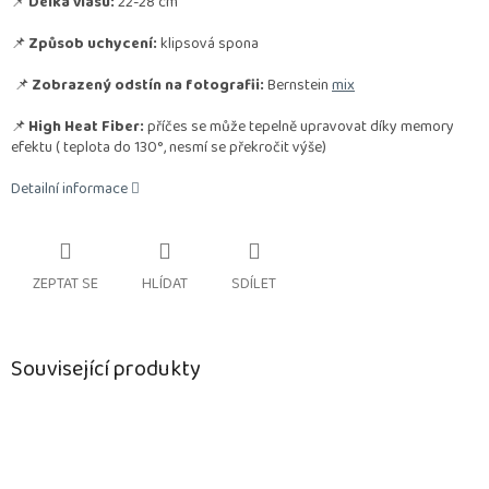
📌
Délka vlasu:
22-28 cm
📌
Způsob uchycení:
klipsová spona
📌
Zobrazený odstín na fotografii:
Bernstein
mix
📌
High Heat Fiber:
příčes se může tepelně upravovat díky memory
efektu
( teplota do 130°, nesmí se překročit výše)
Detailní informace
ZEPTAT SE
HLÍDAT
SDÍLET
Související produkty