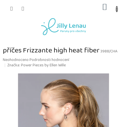
Přejít
NÁKUP
na
obsah
KOŠÍK
příčes Frizzante high heat fiber
3988/CHA
Průměrné
Neohodnoceno
Podrobnosti hodnocení
hodnocení
Značka:
Power Pieces by Ellen Wille
produktu
je
0,0
z
5
hvězdiček.