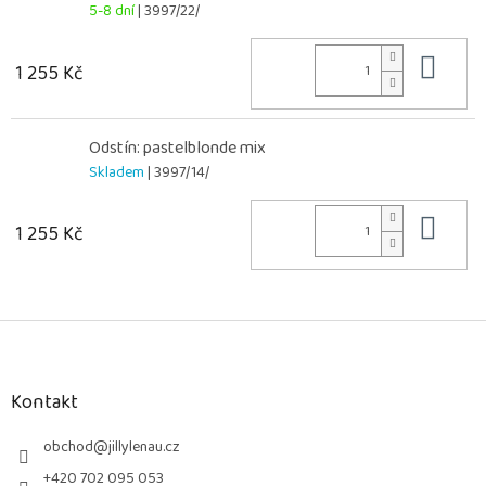
5-8 dní
| 3997/22/
Do 
1 255 Kč
Odstín: pastelblonde mix
Skladem
| 3997/14/
Do 
1 255 Kč
Z
á
p
a
Kontakt
t
í
obchod
@
jillylenau.cz
+420 702 095 053