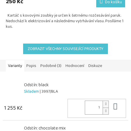
250 Kč
Do košíku
je
5,0
Kartáč s kovovými zoubky je určen k šetrnému rozčesávání paruk.
z
Nedochází k elektrizování a následnému vytrhávání vlasu. Posíláme 1
5
kus.
hvězdiček.
ZOBRAZIT VŠECHNY SOUVISEJÍCÍ PRODUKTY
Varianty
Popis
Podobné (3)
Hodnocení
Diskuze
Odstín: black
Skladem
| 3997/BLA
Do 
1 255 Kč
Odstín: chocolate mix