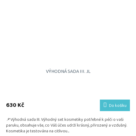
VÝHODNÁ SADA III. JL
Průměrné
hodnocení
produktu
630 Kč
Do košíku
je
5,0
📌Výhodná sada III. Výhodný set kosmetiky potřebné k péči o vaši
z
paruku, obsahuje vše, co Váš účes udrží krásný, přirozený a vzdušný.
5
Kosmetika je testována na citlivou...
hvězdiček.