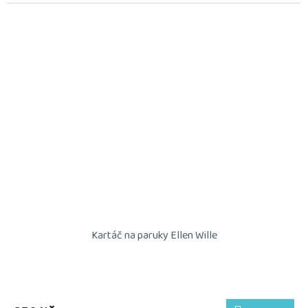
Kartáč na paruky Ellen Wille
Průměrné
hodnocení
produktu