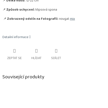
📌
Délka vlasu:
12-22 cm
📌
Způsob uchycení:
klipsová spona
📌
Zobrazený odstín na fotografii:
nougat
mix
Detailní informace
ZEPTAT SE
HLÍDAT
SDÍLET
Související produkty