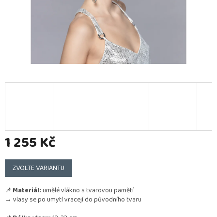
1 255 Kč
Měrná
cena:
ZVOLTE VARIANTU
📌
Materiál:
umělé vlákno s tvarovou pamětí
→ vlasy se po umytí vracejí do původního tvaru