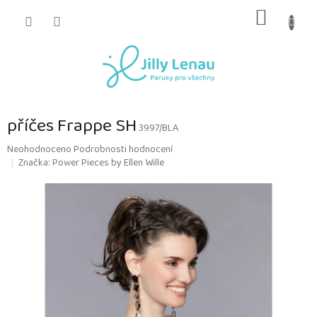
Přejít
NÁKUP
na
obsah
KOŠÍK
příčes Frappe SH
3997/BLA
Průměrné
Neohodnoceno
Podrobnosti hodnocení
hodnocení
Značka:
Power Pieces by Ellen Wille
produktu
je
0,0
z
5
hvězdiček.