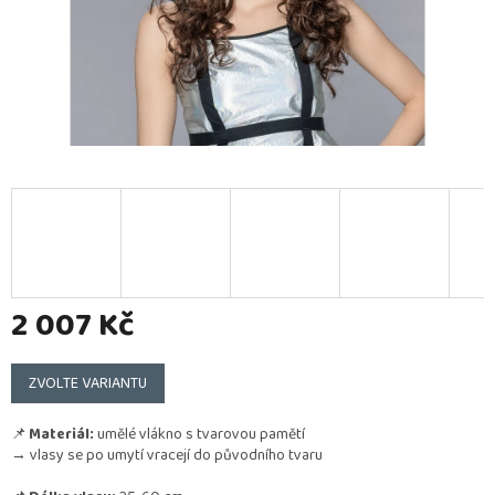
2 007 Kč
Měrná
cena:
ZVOLTE VARIANTU
📌
Materiál:
umělé vlákno s tvarovou pamětí
→ vlasy se po umytí vracejí do původního tvaru