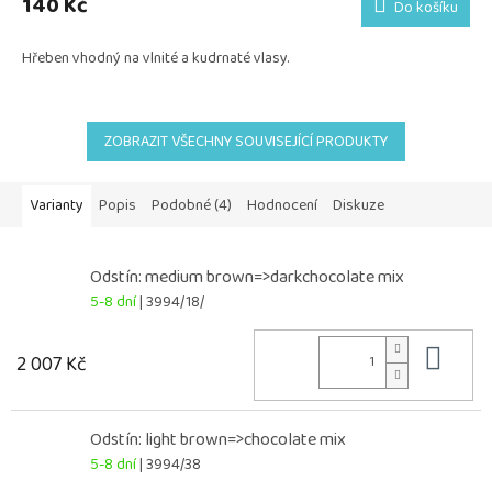
140 Kč
Do košíku
Hřeben vhodný na vlnité a kudrnaté vlasy.
ZOBRAZIT VŠECHNY SOUVISEJÍCÍ PRODUKTY
Varianty
Popis
Podobné (4)
Hodnocení
Diskuze
Odstín: medium brown=>darkchocolate mix
5-8 dní
| 3994/18/
Do 
2 007 Kč
Odstín: light brown=>chocolate mix
5-8 dní
| 3994/38