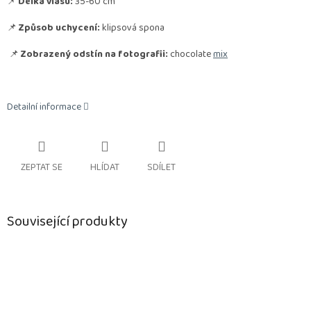
📌
Délka vlasu:
35-60 cm
📌
Způsob uchycení:
klipsová spona
📌
Zobrazený odstín na fotografii:
chocolate
mix
Detailní informace
ZEPTAT SE
HLÍDAT
SDÍLET
Související produkty