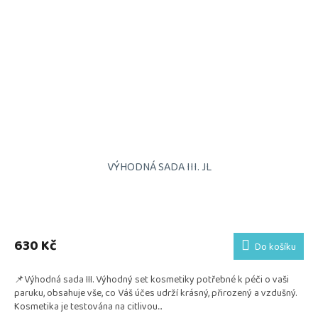
VÝHODNÁ SADA III. JL
Průměrné
hodnocení
produktu
630 Kč
Do košíku
je
5,0
📌Výhodná sada III. Výhodný set kosmetiky potřebné k péči o vaši
z
paruku, obsahuje vše, co Váš účes udrží krásný, přirozený a vzdušný.
5
Kosmetika je testována na citlivou...
hvězdiček.