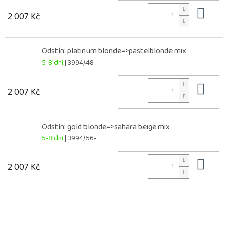
Do 
2 007 Kč
Odstín: platinum blonde=>pastelblonde mix
5-8 dní
| 3994/48
Do 
2 007 Kč
Odstín: gold blonde=>sahara beige mix
5-8 dní
| 3994/56-
Do 
2 007 Kč
Z
á