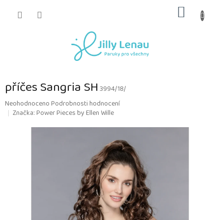
Přejít
NÁKUP
na
obsah
KOŠÍK
příčes Sangria SH
3994/18/
Průměrné
Neohodnoceno
Podrobnosti hodnocení
hodnocení
Značka:
Power Pieces by Ellen Wille
produktu
je
0,0
z
5
hvězdiček.