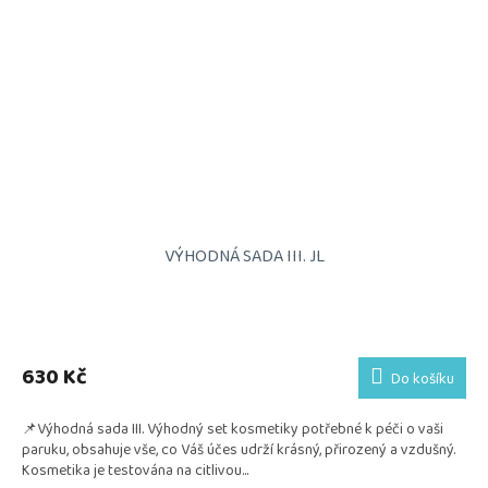
VÝHODNÁ SADA III. JL
Průměrné
hodnocení
produktu
630 Kč
Do košíku
je
5,0
📌Výhodná sada III. Výhodný set kosmetiky potřebné k péči o vaši
z
paruku, obsahuje vše, co Váš účes udrží krásný, přirozený a vzdušný.
5
Kosmetika je testována na citlivou...
hvězdiček.