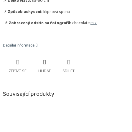
📌
Délka vlasu:
35-60 cm
📌
Způsob uchycení:
klipsová spona
📌
Zobrazený odstín na fotografii:
chocolate
mix
Detailní informace
ZEPTAT SE
HLÍDAT
SDÍLET
Související produkty