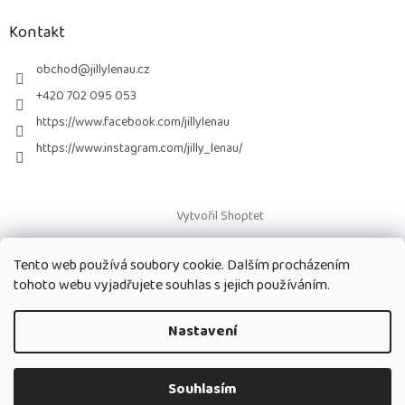
p
a
Kontakt
t
í
obchod
@
jillylenau.cz
+420 702 095 053
https://www.facebook.com/jillylenau
https://www.instagram.com/jilly_lenau/
Vytvořil Shoptet
Tento web používá soubory cookie. Dalším procházením
Copyright 2026
Paruky Jilly Lenau s.r.o.
. Všechna práva vyhrazena.
tohoto webu vyjadřujete souhlas s jejich používáním.
Nastavení
Souhlasím