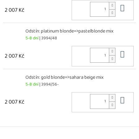
Do 
2 007 Kč
Odstín: platinum blonde=>pastelblonde mix
5-8 dní
| 3994/48
Do 
2 007 Kč
Odstín: gold blonde=>sahara beige mix
5-8 dní
| 3994/56-
Do 
2 007 Kč
Z
á