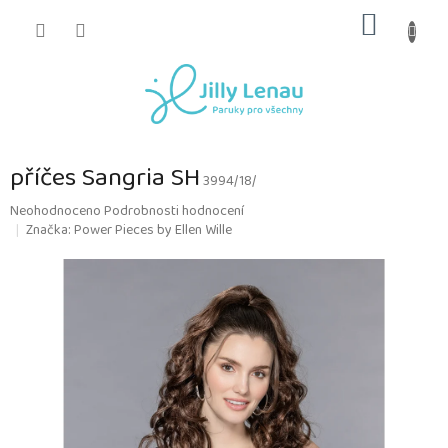
Přejít
NÁKUP
na
obsah
KOŠÍK
příčes Sangria SH
3994/18/
Průměrné
Neohodnoceno
Podrobnosti hodnocení
hodnocení
Značka:
Power Pieces by Ellen Wille
produktu
je
0,0
z
5
hvězdiček.