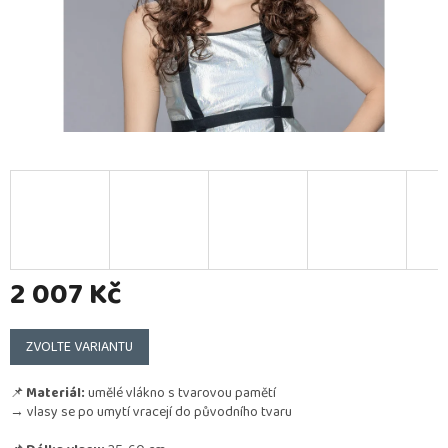
2 007 Kč
Měrná
cena:
ZVOLTE VARIANTU
📌
Materiál:
umělé vlákno s tvarovou pamětí
→ vlasy se po umytí vracejí do původního tvaru