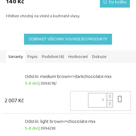
140 Kč
Do košíku
Hřeben vhodný na vlnité a kudrnaté vlasy.
ZOBRAZIT VŠECHNY SOUVISEJÍCÍ PRODUKTY
Varianty
Popis
Podobné (4)
Hodnocení
Diskuze
Odstín: medium brown=>darkchocolate mix
5-8 dní
| 3994/18/
Do 
2 007 Kč
Odstín: light brown=>chocolate mix
5-8 dní
| 3994/38