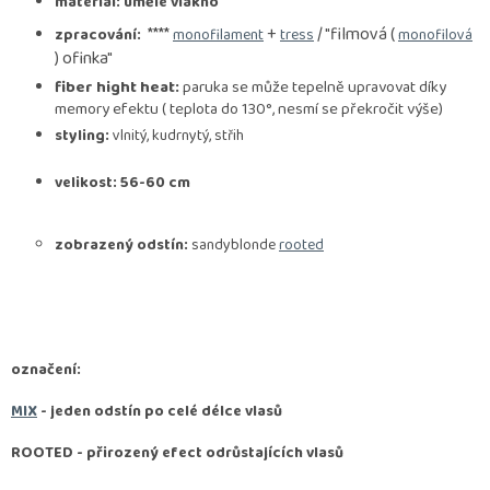
materiál: umělé vlákno
****
+
/ "filmová (
zpracování:
monofilament
tress
monofilová
) ofinka"
fiber hight heat:
paruka se může tepelně upravovat díky
memory efektu ( teplota do 130°, nesmí se překročit výše)
styling:
vlnitý, kudrnytý, střih
velikost: 56-60 cm
zobrazený odstín:
sandyblonde
rooted
označení:
MIX
- jeden odstín po celé délce vlasů
ROOTED -
přirozený efect odrůstajících vlasů