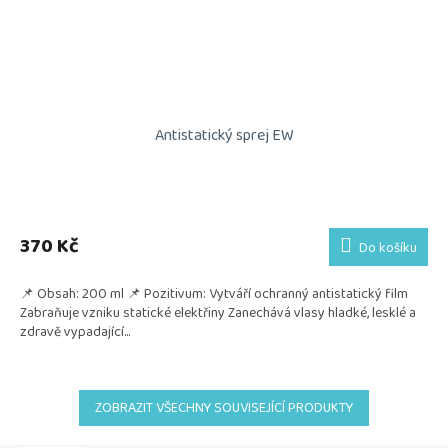
Antistatický sprej EW
370 Kč
Do košíku
📌 Obsah: 200 ml 📌 Pozitivum: Vytváří ochranný antistatický film
Zabraňuje vzniku statické elektřiny Zanechává vlasy hladké, lesklé a
zdravě vypadající...
ZOBRAZIT VŠECHNY SOUVISEJÍCÍ PRODUKTY