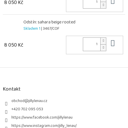
Do 
8 050 Kč
Odstín: sahara beige rooted
Skladem 1
| 3467/COF
Do 
8 050 Kč
Z
á
p
a
Kontakt
t
í
obchod
@
jillylenau.cz
+420 702 095 053
https://www.facebook.com/jillylenau
https://www.instagram.com/jilly_lenau/