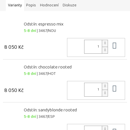
Varianty
Popis
Hodnocení
Diskuze
Odstín: espresso mix
5-8 dní
| 3467/NOU
Do 
8 050 Kč
Odstín: chocolate rooted
5-8 dní
| 3467/HOT
Do 
8 050 Kč
Odstín: sandyblonde rooted
5-8 dní
| 3467/ESP