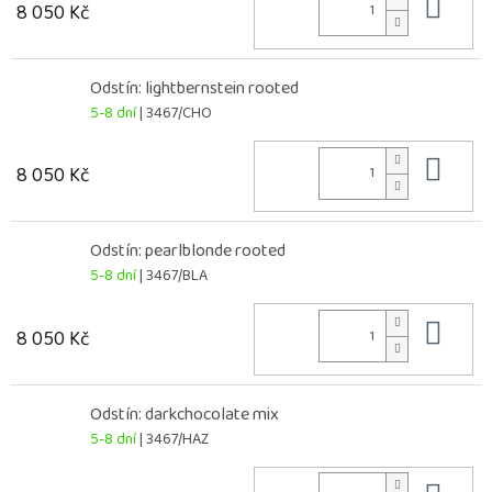
Do 
8 050 Kč
Odstín: lightbernstein rooted
5-8 dní
| 3467/CHO
Do 
8 050 Kč
Odstín: pearlblonde rooted
5-8 dní
| 3467/BLA
Do 
8 050 Kč
Odstín: darkchocolate mix
5-8 dní
| 3467/HAZ