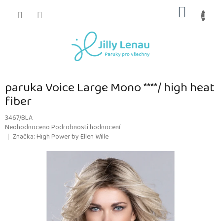
Přejít
NÁKUP
na
obsah
KOŠÍK
paruka Voice Large Mono ****/ high heat
fiber
3467/BLA
Průměrné
Neohodnoceno
Podrobnosti hodnocení
hodnocení
Značka:
High Power by Ellen Wille
produktu
je
0,0
z
5
hvězdiček.