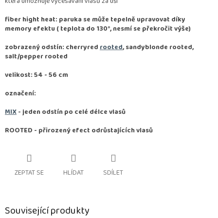
která umožňuje vyčesávání vlasů za uši
fiber hight heat: paruka se může tepelně upravovat díky
memory efektu ( teplota do 130°, nesmí se překročit výše)
zobrazený odstín: cherryred
rooted
, sandyblonde rooted,
salt/pepper rooted
velikost: 54 - 56 cm
označení:
MIX
- jeden odstín po celé délce vlasů
ROOTED -
přirozený efect odrůstajících vlasů
ZEPTAT SE
HLÍDAT
SDÍLET
Související produkty