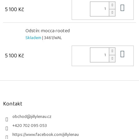
Do 
5 100 Kč
Odstín: mocca rooted
Skladem
| 3461/WAL
Do 
5 100 Kč
Z
á
p
a
Kontakt
t
í
obchod
@
jillylenau.cz
+420 702 095 053
https://www.facebook.com/jillylenau