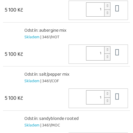
Do 
5 100 Kč
Odstín: aubergine mix
Skladem
| 3461/HOT
Do 
5 100 Kč
Odstín: salt/pepper mix
Skladem
| 3461/COF
Do 
5 100 Kč
Odstín: sandyblonde rooted
Skladem
| 3461/MOC