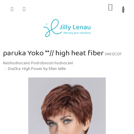
Přejít
NÁKUP
na
obsah
KOŠÍK
paruka Yoko **// high heat fiber
3461/COF
Průměrné
Neohodnoceno
Podrobnosti hodnocení
hodnocení
Značka:
High Power by Ellen Wille
produktu
je
0,0
z
5
hvězdiček.