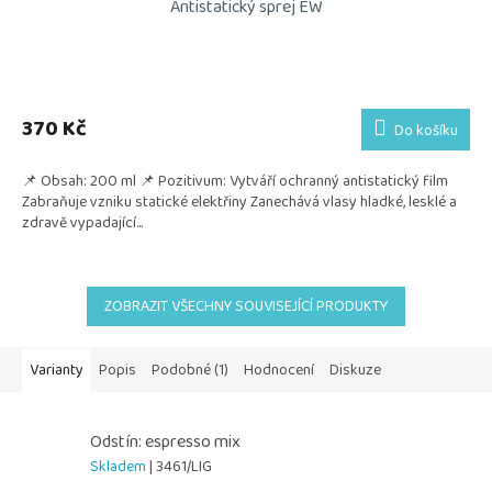
Antistatický sprej EW
370 Kč
Do košíku
📌 Obsah: 200 ml 📌 Pozitivum: Vytváří ochranný antistatický film
Zabraňuje vzniku statické elektřiny Zanechává vlasy hladké, lesklé a
zdravě vypadající...
ZOBRAZIT VŠECHNY SOUVISEJÍCÍ PRODUKTY
Varianty
Popis
Podobné (1)
Hodnocení
Diskuze
Odstín: espresso mix
Skladem
| 3461/LIG