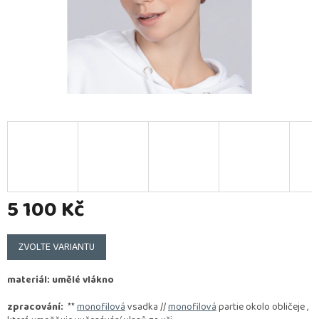
5 100 Kč
Měrná
cena:
ZVOLTE VARIANTU
materiál: umělé vlákno
zpracování:
**
monofilová
vsadka //
monofilová
partie okolo obličeje ,