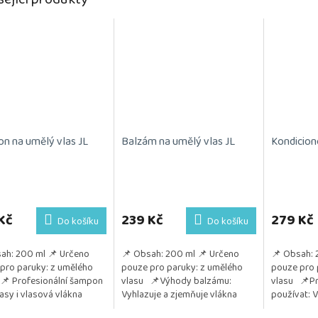
n na umělý vlas JL
Balzám na umělý vlas JL
Kondicion
Průměrné
hodnocení
produktu
Kč
239 Kč
279 Kč
Do košíku
Do košíku
je
5,0
ah: 200 ml 📌 Určeno
📌 Obsah: 200 ml 📌 Určeno
📌 Obsah: 
z
pro paruky: z umělého
pouze pro paruky: z umělého
pouze pro 
5
📌 Profesionální šampon
vlasu 📌Výhody balzámu:
vlasu 📌Pr
hvězdiček.
lasy i vlasová vlákna
Vyhlazuje a zjemňuje vlákna
používat: 
uje a posiluje jejich
Usnadňuje rozčesávání Chrání
paruky zůst