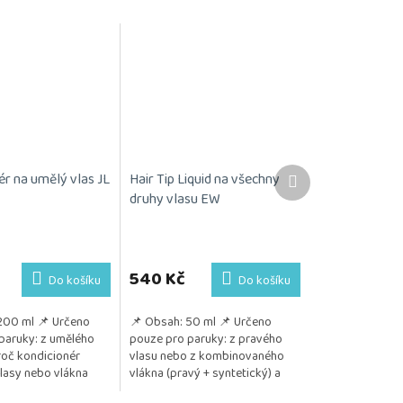
Další
ér na umělý vlas JL
Hair Tip Liquid na všechny
produkt
druhy vlasu EW
540 Kč
Do košíku
Do košíku
200 ml 📌 Určeno
📌 Obsah: 50 ml 📌 Určeno
paruky: z umělého
pouze pro paruky: z pravého
oč kondicionér
vlasu nebo z kombinovaného
Vlasy nebo vlákna
vlákna (pravý + syntetický) a
ávají jemné, hladké
také z umělého vlákna