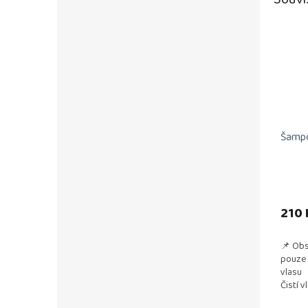
Šampo
210 
📌 Obs
pouze 
vlasu 
Čistí v
Regener