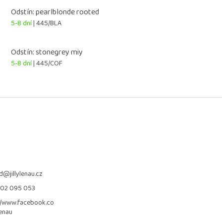
Odstín: pearlblonde rooted
5-8 dní
| 445/BLA
Odstín: stonegrey miy
5-8 dní
| 445/COF
d
@
jillylenau.cz
702 095 053
//www.facebook.co
lenau