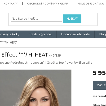
KONTAKTY
OBCHODNÍ PODMÍNKY + GDPR
MOJE OBJEDNÁVKA
HLEDAT
urbany a šátky
Totální výprodej
Hodnocení obchodu
Blog
****/ HI HEAT
 Effect ****/ HI HEAT
445/ESP
é
noceno
Podrobnosti hodnocení
Značka:
Top Power by Ellen Wille
ní
5 95
u
Měrná
cena:
ZVOLT
k.
materiál
fiber hi