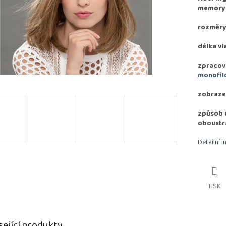
memory e
rozměry:
délka vl
zpracov
monofil
zobrazen
způsob u
oboustr
Detailní 
TISK
sející produkty