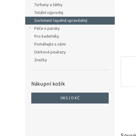
n
Turbany a šátky
e
Totální výprodej
l
Sortiment tepelně upravitelný
Péče o paruky
Pro kadeřníky
Pomáhejte s námi
Dárkové poukazy
Značky
Nákupní košík
0
KS /
0 KČ
Souvi