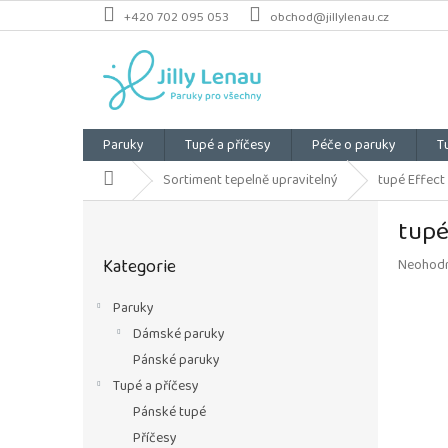
Přejít
+420 702 095 053
obchod@jillylenau.cz
na
obsah
Paruky
Tupé a příčesy
Péče o paruky
T
Domů
Sortiment tepelně upravitelný
tupé Effect 
P
tupé
o
Přeskočit
s
Kategorie
Průměrn
Neohod
kategorie
t
hodnoce
r
produkt
Paruky
a
je
Dámské paruky
n
0,0
z
n
Pánské paruky
5
í
Tupé a příčesy
hvězdiče
p
Pánské tupé
a
Příčesy