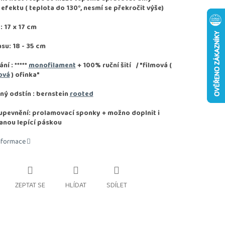
fektu ( teplota do 130°, nesmí se překročit výše)
 17 x 17 cm
asu: 18 - 35 cm
ání :
*****
monofilament
+ 100% ruční šití / "filmová (
ová
) ofinka"
ý odstín : bernstein
rooted
pevnění: prolamovací sponky + možno doplnit i
anou lepící páskou
informace
ZEPTAT SE
HLÍDAT
SDÍLET