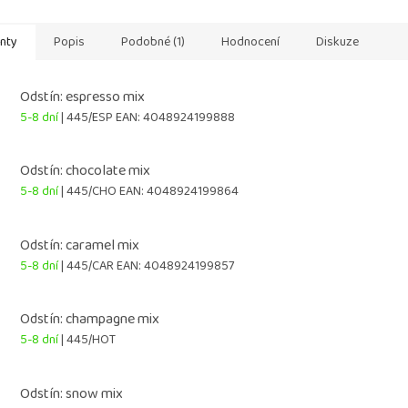
ru Chrání...
před vysoušením a...
a lesklé Chr
anty
Popis
Podobné (1)
Hodnocení
Diskuze
Odstín: espresso mix
5-8 dní
| 445/ESP
EAN:
4048924199888
Odstín: chocolate mix
5-8 dní
| 445/CHO
EAN:
4048924199864
Odstín: caramel mix
5-8 dní
| 445/CAR
EAN:
4048924199857
Odstín: champagne mix
5-8 dní
| 445/HOT
Odstín: snow mix