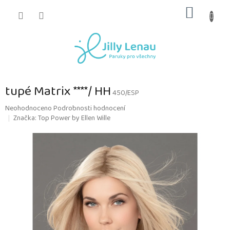
Přejít
NÁKUP
na
obsah
KOŠÍK
tupé Matrix ****/ HH
450/ESP
Průměrné
Neohodnoceno
Podrobnosti hodnocení
hodnocení
Značka:
Top Power by Ellen Wille
produktu
je
0,0
z
5
hvězdiček.