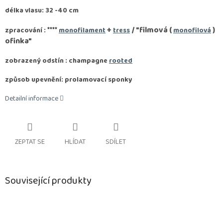
délka vlasu: 32 -40 cm
****
+
/ "filmová (
)
zpracování :
monofilament
tress
monofilová
ofinka"
zobrazený odstín : champagne
rooted
způsob upevnění: prolamovací sponky
Detailní informace
ZEPTAT SE
HLÍDAT
SDÍLET
Související produkty