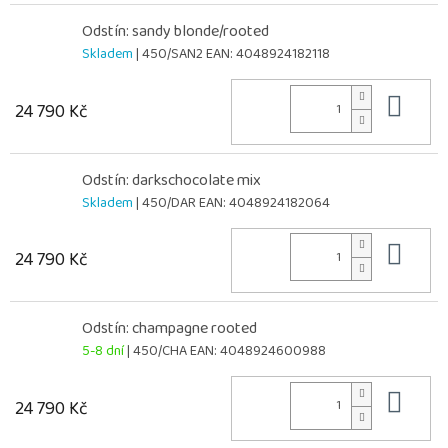
Odstín: sandy blonde/rooted
Skladem
| 450/SAN2
EAN:
4048924182118
Do 
24 790 Kč
Odstín: darkschocolate mix
Skladem
| 450/DAR
EAN:
4048924182064
Do 
24 790 Kč
Odstín: champagne rooted
5-8 dní
| 450/CHA
EAN:
4048924600988
Do 
24 790 Kč