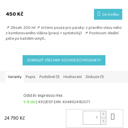
450 Kč
Do košíku
📌 Obsah: 200 ml 📌 Určeno pouze pro paruky: z pravého vlasu nebo
z kombinovaného vlákna (pravý + syntetický) 📌 Pozitivum: Ideální
péče po každém umytí...
ZOBRAZIT VŠECHNY SOUVISEJÍCÍ PRODUKTY
Varianty
Popis
Podobné (1)
Hodnocení
Diskuze (1)
Odstín: espresso mix
5-8 dní
| 450/ESP
EAN:
4048924182071
Do 
24 790 Kč