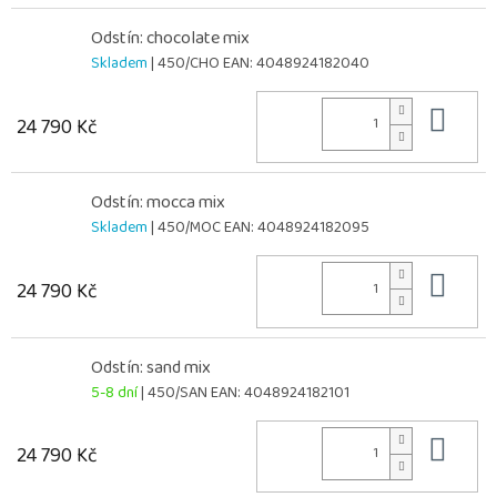
Odstín: chocolate mix
Skladem
| 450/CHO
EAN:
4048924182040
Do 
24 790 Kč
Odstín: mocca mix
Skladem
| 450/MOC
EAN:
4048924182095
Do 
24 790 Kč
Odstín: sand mix
5-8 dní
| 450/SAN
EAN:
4048924182101
Do 
24 790 Kč