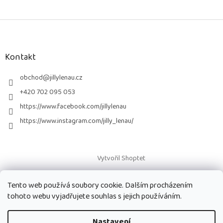
Z
á
p
a
Kontakt
t
í
obchod
@
jillylenau.cz
+420 702 095 053
https://www.facebook.com/jillylenau
https://www.instagram.com/jilly_lenau/
Vytvořil Shoptet
Tento web používá soubory cookie. Dalším procházením
Copyright 2026
Paruky Jilly Lenau s.r.o.
. Všechna práva vyhrazena.
tohoto webu vyjadřujete souhlas s jejich používáním.
Nastavení