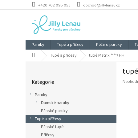
Přejít
+420 702 095 053
obchod@jillylenau.cz
na
obsah
Paruky
Tupé a příčesy
Péče o paruky
T
Domů
Tupé a příčesy
tupé Matrix ****/ HH
P
tupé
o
Přeskočit
s
Kategorie
Průměrn
Neohod
kategorie
t
hodnoce
r
produkt
Paruky
a
je
Dámské paruky
n
0,0
z
n
Pánské paruky
5
í
Tupé a příčesy
hvězdiče
p
Pánské tupé
a
Příčesy