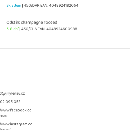
Skladem
| 450/DAR
EAN:
4048924182064
Odstín: champagne rooted
5-8 dní
| 450/CHA
EAN:
4048924600988
d
@
jillylenau.cz
702 095 053
//www.facebook.co
lenau
//www.instagram.co
_lenau/