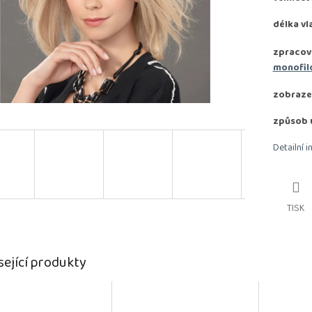
délka vl
zpracov
monofil
zobraze
způsob 
Detailní 
TISK
sející produkty