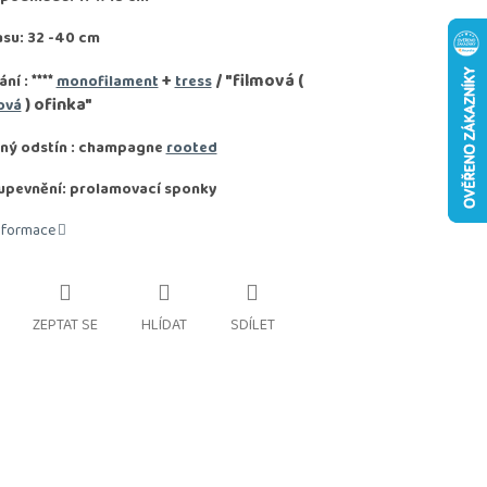
asu: 32 -40 cm
****
+
/ "filmová (
ání :
monofilament
tress
) ofinka"
ová
ný odstín : champagne
rooted
upevnění: prolamovací sponky
informace
ZEPTAT SE
HLÍDAT
SDÍLET