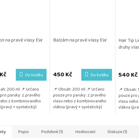
n na pravé vlasy EW
Balzám na pravé vlasy EW
Hair Tip L
druhy vla
 Kč
450 Kč
540 Kč
Do košíku
Do košíku
ah: 200 ml 📌 Určeno
📌 Obsah: 200 ml 📌 Určeno
📌 Obsah: 
pro paruky: z pravého
pouze pro paruky: z pravého
pouze pro 
nebo z kombinovaného
vlasu nebo z kombinovaného
vlasu nebo
 (pravý + syntetický)
vlákna (pravý + syntetický)
vlákna (pra
itivum: Jemně čistí vlasy
📌 Pozitivum: Ideální péče po
také z umě
je...
každém umytí...
📌 Pozitivu
anty
Popis
Podobné (1)
Hodnocení
Diskuze (1)