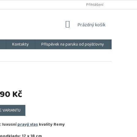
Přihlášení
NÁKUPNÍ
Prázdný košík
KOŠÍK
Kontakty
Příspěvek na paruku od pojišťovny
Vše o náku
790 Kč
E VARIANTU
: luxusní
pravý vlas
kvality
Remy
 podkladu: 17 x 18 cm