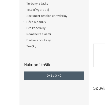
n
Turbany a šátky
e
Totální výprodej
l
Sortiment tepelně upravitelný
Péče o paruky
Pro kadeřníky
Pomáhejte s námi
Dárkové poukazy
Značky
Nákupní košík
0
KS /
0 KČ
Souvi