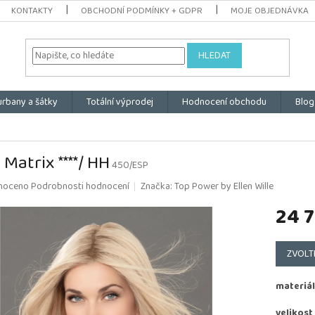
KONTAKTY
OBCHODNÍ PODMÍNKY + GDPR
MOJE OBJEDNÁVKA
HLEDAT
urbany a šátky
Totální výprodej
Hodnocení obchodu
Blog
 Matrix ****/ HH
450/ESP
é
noceno
Podrobnosti hodnocení
Značka:
Top Power by Ellen Wille
ní
24 
u
Měrná
cena:
ZVOLT
k.
materiál
velikost