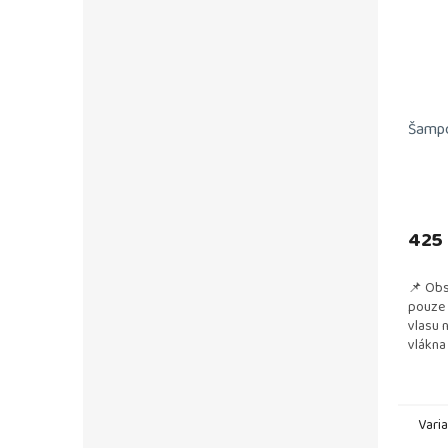
Šampo
425
📌 Obs
pouze 
vlasu 
vlákna
📌 Poz
Poskytu
Vari