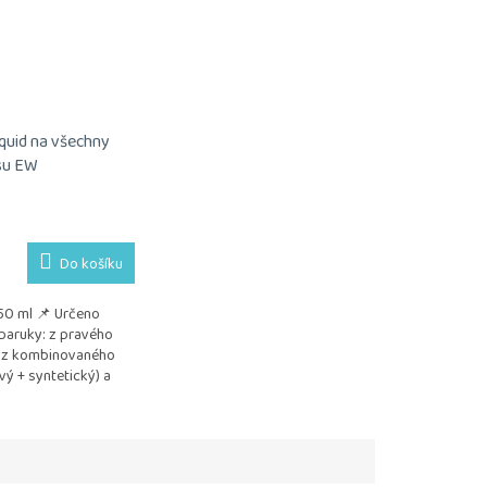
iquid na všechny
su EW
Do košíku
50 ml 📌 Určeno
paruky: z pravého
 z kombinovaného
vý + syntetický) a
lého vlákna
m: Jemně...