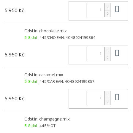
Do 
5 950 Kč
Odstín: chocolate mix
5-8 dní
| 445/CHO
EAN:
4048924199864
Do 
5 950 Kč
Odstín: caramel mix
5-8 dní
| 445/CAR
EAN:
4048924199857
Do 
5 950 Kč
Odstín: champagne mix
5-8 dní
| 445/HOT