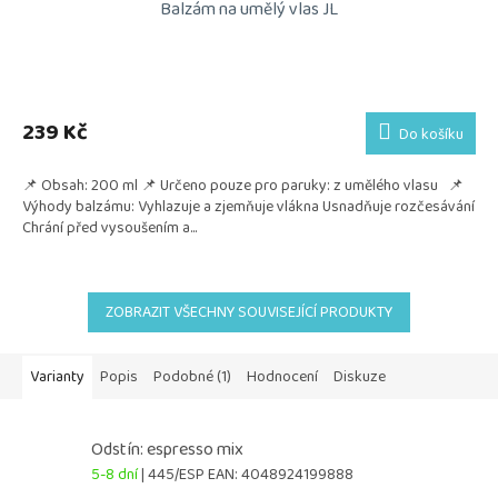
Balzám na umělý vlas JL
239 Kč
Do košíku
📌 Obsah: 200 ml 📌 Určeno pouze pro paruky: z umělého vlasu 📌
Výhody balzámu: Vyhlazuje a zjemňuje vlákna Usnadňuje rozčesávání
Chrání před vysoušením a...
ZOBRAZIT VŠECHNY SOUVISEJÍCÍ PRODUKTY
Varianty
Popis
Podobné (1)
Hodnocení
Diskuze
Odstín: espresso mix
5-8 dní
| 445/ESP
EAN:
4048924199888