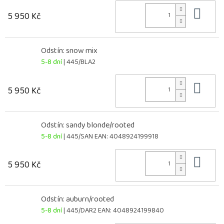
Do 
5 950 Kč
Odstín: snow mix
5-8 dní
| 445/BLA2
Do 
5 950 Kč
Odstín: sandy blonde/rooted
5-8 dní
| 445/SAN
EAN:
4048924199918
Do 
5 950 Kč
Odstín: auburn/rooted
5-8 dní
| 445/DAR2
EAN:
4048924199840