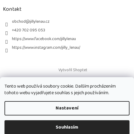
p
a
Kontakt
t
í
obchod
@
jillylenau.cz
+420 702 095 053
https://www.facebook.com/jillylenau
https://www.instagram.com/jilly_lenau/
Vytvořil Shoptet
Tento web používá soubory cookie. Dalším procházením
Copyright 2026
Paruky Jilly Lenau s.r.o.
. Všechna práva vyhrazena.
tohoto webu vyjadřujete souhlas s jejich používáním.
Nastavení
Souhlasím