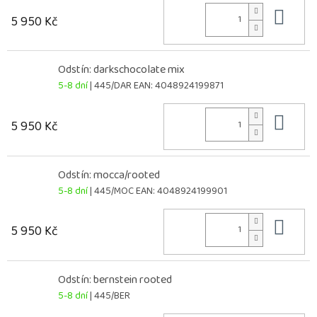
Do 
5 950 Kč
Odstín: darkschocolate mix
5-8 dní
| 445/DAR
EAN:
4048924199871
Do 
5 950 Kč
Odstín: mocca/rooted
5-8 dní
| 445/MOC
EAN:
4048924199901
Do 
5 950 Kč
Odstín: bernstein rooted
5-8 dní
| 445/BER