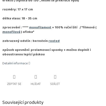
efektu ( teplota do 130°, nesmí se překročit výše)
rozměry: 17 x 17 cm
délka vlasu: 18 - 35 cm
zpracování :
*****
monofilament
+ 100% ruční šití / "filmová (
monofilová
) ofinka"
zobrazený odstín : bernstein
rooted
způsob upevnění: prolamovací sponky + možno doplnit i
oboustranou lepící páskou
Detailní informace
ZEPTAT SE
HLÍDAT
SDÍLET
Související produkty