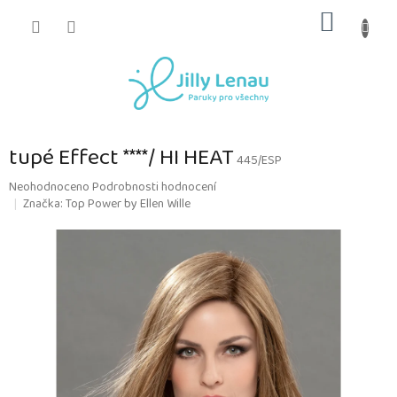
Přejít
NÁKUP
na
obsah
KOŠÍK
tupé Effect ****/ HI HEAT
445/ESP
Průměrné
Neohodnoceno
Podrobnosti hodnocení
hodnocení
Značka:
Top Power by Ellen Wille
produktu
je
0,0
z
5
hvězdiček.