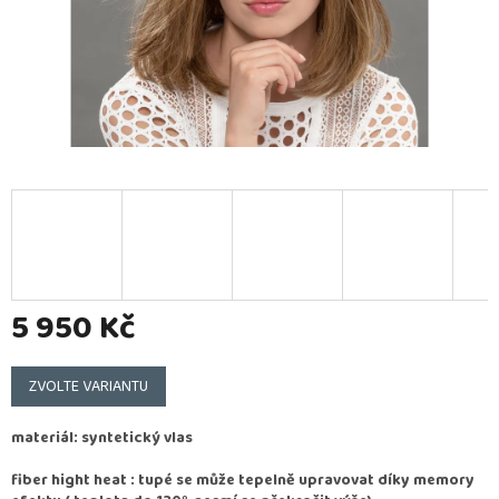
5 950 Kč
Měrná
cena:
ZVOLTE VARIANTU
materiál: syntetický vlas
fiber hight heat : tupé se může tepelně upravovat díky memory