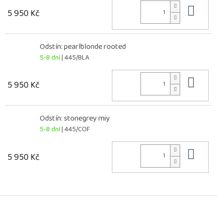
Do 
5 950 Kč
Odstín: pearlblonde rooted
5-8 dní
| 445/BLA
Do 
5 950 Kč
Odstín: stonegrey miy
5-8 dní
| 445/COF
Do 
5 950 Kč
Z
á