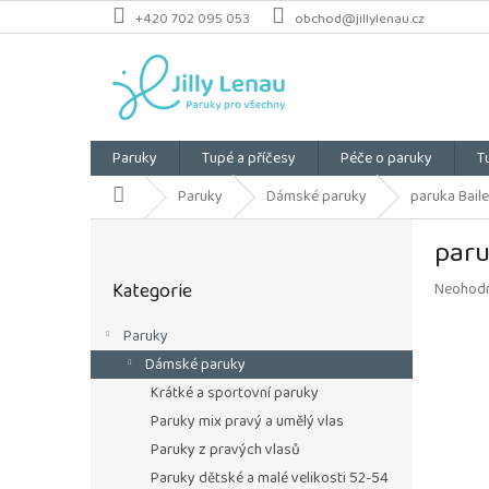
Přejít
+420 702 095 053
obchod@jillylenau.cz
na
obsah
Paruky
Tupé a příčesy
Péče o paruky
T
Domů
Paruky
Dámské paruky
paruka Baile
P
paru
o
Přeskočit
s
Kategorie
Průměrn
Neohod
kategorie
t
hodnoce
r
produkt
Paruky
a
je
Dámské paruky
n
0,0
z
n
Krátké a sportovní paruky
5
í
Paruky mix pravý a umělý vlas
hvězdiče
p
Paruky z pravých vlasů
a
Paruky dětské a malé velikosti 52-54