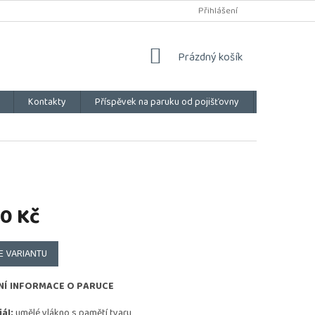
Přihlášení
NÁKUPNÍ
Prázdný košík
KOŠÍK
Kontakty
Příspěvek na paruku od pojišťovny
Vše o náku
0 Kč
E VARIANTU
NÍ INFORMACE O PARUCE
ál:
umělé vlákno s pamětí tvaru