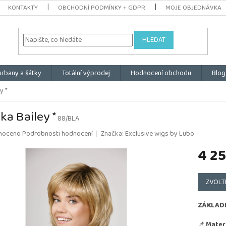
KONTAKTY
OBCHODNÍ PODMÍNKY + GDPR
MOJE OBJEDNÁVKA
HLEDAT
urbany a šátky
Totální výprodej
Hodnocení obchodu
Blog
y *
ka Bailey *
88/BLA
é
noceno
Podrobnosti hodnocení
Značka:
Exclusive wigs by Lubo
ní
4 25
u
Měrná
cena:
ZVOLT
k.
ZÁKLAD
📌
Materi