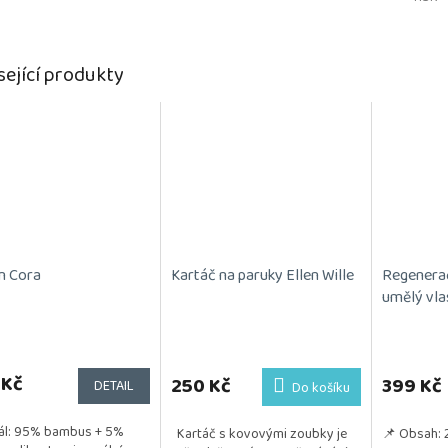
sející produkty
n Cora
Kartáč na paruky Ellen Wille
Regenera
umělý vla
rné
Průměrné
cení
hodnocení
ktu
 Kč
produktu
250 Kč
399 Kč
DETAIL
Do košíku
je
5,0
ál: 95% bambus + 5%
Kartáč s kovovými zoubky je
📌 Obsah: 
z