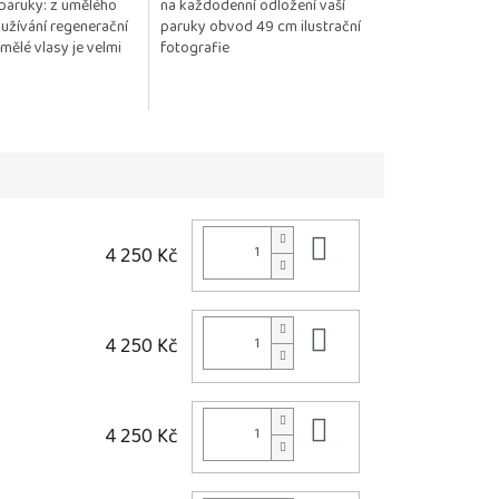
paruky: z umělého
na každodenní odložení vaší
užívání regenerační
paruky obvod 49 cm ilustrační
ělé vlasy je velmi
fotografie
o zachování kvality,
tnosti...
Do košíku
4 250 Kč
Do košíku
4 250 Kč
Do košíku
4 250 Kč