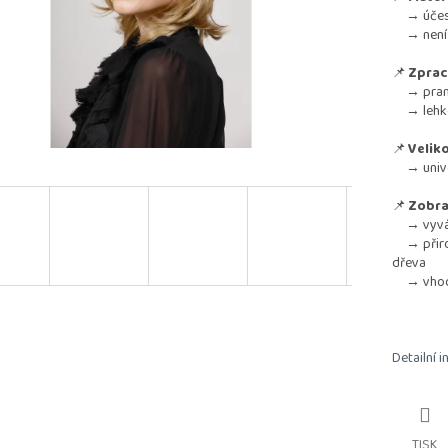
→ účes si
→ není p
📌
Zprac
→ pramín
→ lehké 
📌
Veliko
→ univerz
📌
Zobra
→ vyváže
→ přiroz
dřeva
→ vhodný 
Detailní 
TISK