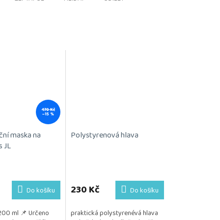
470 Kč
–15 %
ční maska na
Polystyrenová hlava
s JL
230 Kč
Do košíku
Do košíku
200 ml 📌 Určeno
praktická polystyrenévá hlava