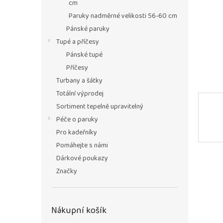
n
cm
e
Paruky nadměrné velikosti 56-60 cm
l
Pánské paruky
Tupé a příčesy
Pánské tupé
Příčesy
Turbany a šátky
Totální výprodej
Sortiment tepelně upravitelný
Péče o paruky
Pro kadeřníky
Pomáhejte s námi
Dárkové poukazy
Značky
Nákupní košík