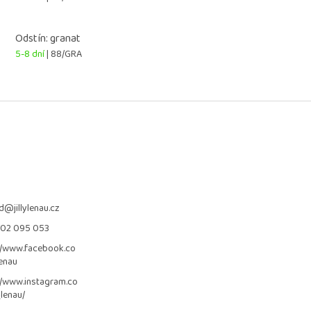
Odstín: granat
5-8 dní
| 88/GRA
d
@
jillylenau.cz
702 095 053
//www.facebook.co
lenau
//www.instagram.co
_lenau/