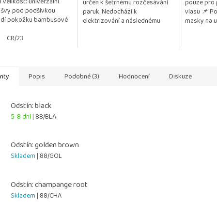
n velikost: univerzální
určen k šetrnému rozčesávání
pouze pro 
5
 švy pod podšívkou
paruk. Nedochází k
vlasu 📌 Po
ček.
hvězdiček.
ždí pokožku bambusové
elektrizování a následnému
masky na um
 má antibakteriální účinky
vytrhávání vlasu. Posíláme 1 kus.
důležité pr
 napomáhá...
CR/23
lesku a živo
anty
Popis
Podobné (3)
Hodnocení
Diskuze
Odstín: black
5-8 dní
| 88/BLA
Odstín: golden brown
Skladem
| 88/GOL
Odstín: champange root
Skladem
| 88/CHA