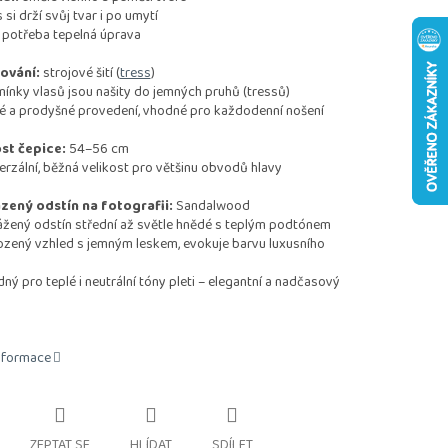
 drží svůj tvar i po umytí
otřeba tepelná úprava
ování:
strojové šití (
tress
)
ky vlasů jsou našity do jemných pruhů (tressů)
a prodyšné provedení, vhodné pro každodenní nošení
st čepice:
54–56 cm
ální, běžná velikost pro většinu obvodů hlavy
zený odstín na fotografii:
Sandalwood
ný odstín střední až světle hnědé s teplým podtónem
ený vzhled s jemným leskem, evokuje barvu luxusního
pro teplé i neutrální tóny pleti – elegantní a nadčasový
informace
ZEPTAT SE
HLÍDAT
SDÍLET