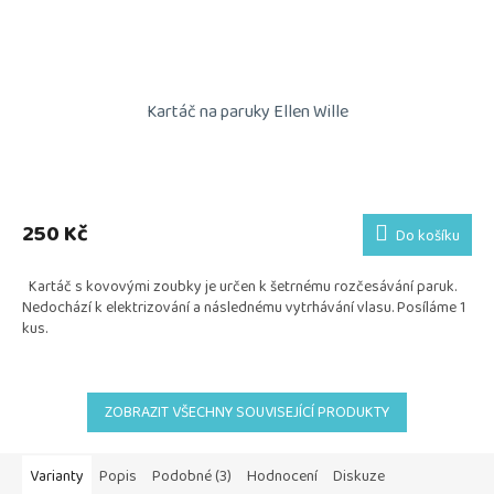
Kartáč na paruky Ellen Wille
Průměrné
hodnocení
produktu
250 Kč
Do košíku
je
5,0
Kartáč s kovovými zoubky je určen k šetrnému rozčesávání paruk.
z
Nedochází k elektrizování a následnému vytrhávání vlasu. Posíláme 1
5
kus.
hvězdiček.
ZOBRAZIT VŠECHNY SOUVISEJÍCÍ PRODUKTY
Varianty
Popis
Podobné (3)
Hodnocení
Diskuze