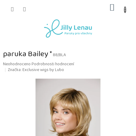
Přejít
NÁKUP
na
obsah
KOŠÍK
paruka Bailey *
88/BLA
Průměrné
Neohodnoceno
Podrobnosti hodnocení
hodnocení
Značka:
Exclusive wigs by Lubo
produktu
je
0,0
z
5
hvězdiček.