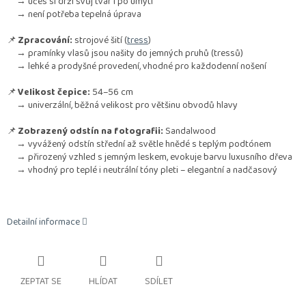
→ účes si drží svůj tvar i po umytí
→ není potřeba tepelná úprava
📌
Zpracování:
strojové šití (
tress
)
→ pramínky vlasů jsou našity do jemných pruhů (tressů)
→ lehké a prodyšné provedení, vhodné pro každodenní nošení
📌
Velikost čepice:
54–56 cm
→ univerzální, běžná velikost pro většinu obvodů hlavy
📌
Zobrazený odstín na fotografii:
Sandalwood
→ vyvážený odstín střední až světle hnědé s teplým podtónem
→ přirozený vzhled s jemným leskem, evokuje barvu luxusního dřeva
→ vhodný pro teplé i neutrální tóny pleti – elegantní a nadčasový
Detailní informace
ZEPTAT SE
HLÍDAT
SDÍLET