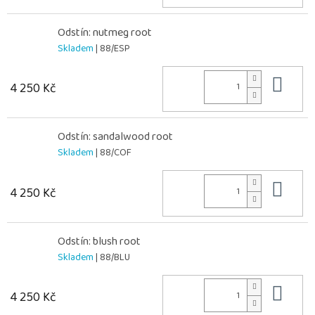
Odstín: nutmeg root
Skladem
| 88/ESP
Do 
4 250 Kč
Odstín: sandalwood root
Skladem
| 88/COF
Do 
4 250 Kč
Odstín: blush root
Skladem
| 88/BLU
Do 
4 250 Kč