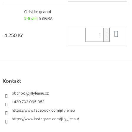
Odstín: granat
5-8 dní
| 88/GRA
Do 
4 250 Kč
Z
á
p
a
Kontakt
t
í
obchod
@
jillylenau.cz
+420 702 095 053
https://www.facebook.com/jillylenau
https://www.instagram.com/jilly_lenau/