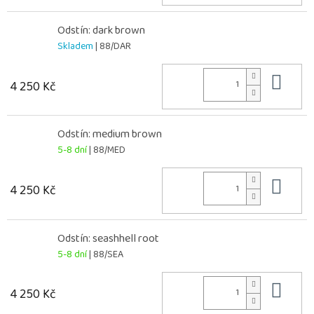
Odstín: dark brown
Skladem
| 88/DAR
Do 
4 250 Kč
Odstín: medium brown
5-8 dní
| 88/MED
Do 
4 250 Kč
Odstín: seashhell root
5-8 dní
| 88/SEA
Do 
4 250 Kč