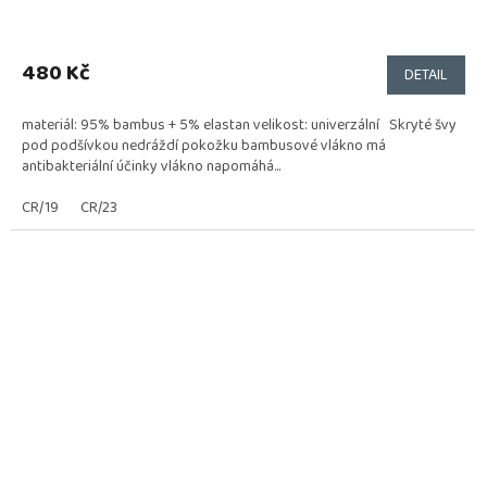
Průměrné
hodnocení
produktu
480 Kč
DETAIL
je
5,0
materiál: 95% bambus + 5% elastan velikost: univerzální Skryté švy
z
pod podšívkou nedráždí pokožku bambusové vlákno má
5
antibakteriální účinky vlákno napomáhá...
hvězdiček.
CR/19
CR/23