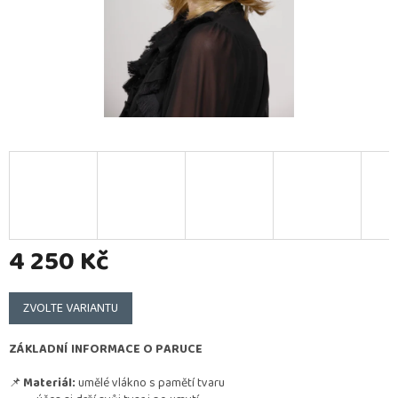
4 250 Kč
Měrná
cena:
ZVOLTE VARIANTU
ZÁKLADNÍ INFORMACE O PARUCE
📌
Materiál:
umělé vlákno s pamětí tvaru