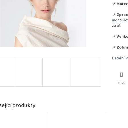
📌
Materi
📌
Zprac
monofilo
za uši
📌
Veliko
📌
Zobra
Detailní 
TISK
sející produkty