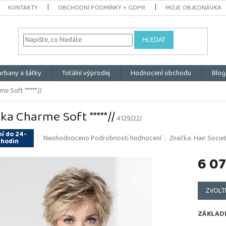
KONTAKTY
OBCHODNÍ PODMÍNKY + GDPR
MOJE OBJEDNÁVKA
HLEDAT
urbany a šátky
Totální výprodej
Hodnocení obchodu
Blog
e Soft *****//
ka Charme Soft *****//
4129/22/
í do 24-
Průměrné
Neohodnoceno
Podrobnosti hodnocení
Značka:
Hair Societ
 hodin
hodnocení
produktu
6 07
je
0,0
Měrná
z
cena:
ZVOLT
5
hvězdiček.
ZÁKLAD