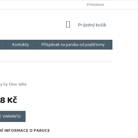
Přihlášení
NÁKUPNÍ
Prázdný košík
KOŠÍK
Kontakty
Příspěvek na paruku od pojišťovny
Vše o náku
y by Ellen Wille
8 Kč
E VARIANTU
NÍ INFORMACE O PARUCE