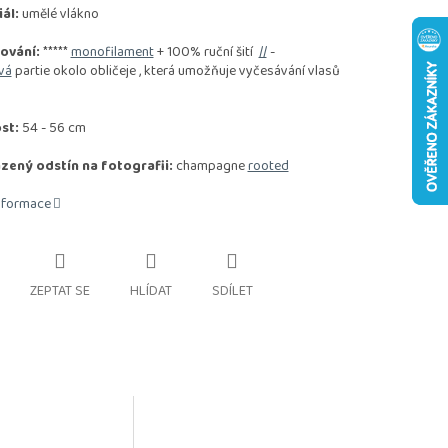
ál:
umělé vlákno
ování:
*****
monofilament
+ 100% ruční šití
//
-
vá
partie okolo obličeje , která umožňuje vyčesávání vlasů
st:
54 - 56 cm
zený odstín na fotografii:
champagne
rooted
informace
ZEPTAT SE
HLÍDAT
SDÍLET