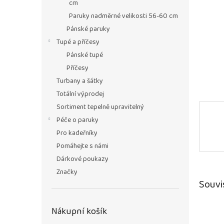
n
cm
e
Paruky nadměrné velikosti 56-60 cm
l
Pánské paruky
Tupé a příčesy
Pánské tupé
Příčesy
Turbany a šátky
Totální výprodej
Sortiment tepelně upravitelný
Péče o paruky
Pro kadeřníky
Pomáhejte s námi
Dárkové poukazy
Značky
Souvi
Nákupní košík