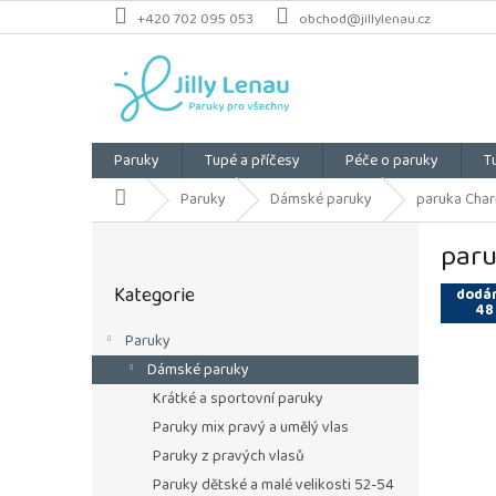
Přejít
+420 702 095 053
obchod@jillylenau.cz
na
obsah
Paruky
Tupé a příčesy
Péče o paruky
T
Domů
Paruky
Dámské paruky
paruka Charm
P
paru
o
Přeskočit
s
Kategorie
kategorie
dodán
t
48
r
Paruky
a
Dámské paruky
n
n
Krátké a sportovní paruky
í
Paruky mix pravý a umělý vlas
p
Paruky z pravých vlasů
a
Paruky dětské a malé velikosti 52-54