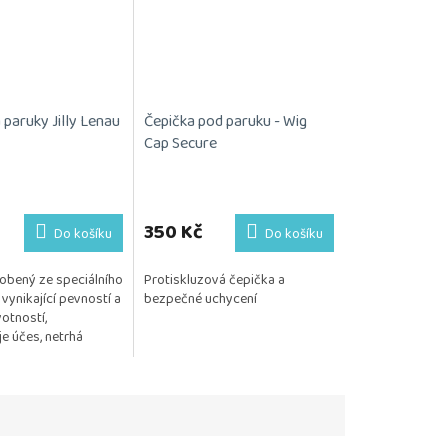
paruky Jilly Lenau
Čepička pod paruku - Wig
Cap Secure
350 Kč
Do košíku
Do košíku
obený ze speciálního
Protiskluzová čepička a
 vynikající pevností a
bezpečné uchycení
otností,
je účes, netrhá
ou podložku
 kus.