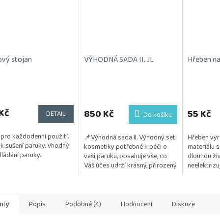
ový stojan
VÝHODNÁ SADA II. JL
Hřeben na 
Kč
850 Kč
55 Kč
DETAIL
Do košíku
 pro každodenní použití.
📌Výhodná sada II. Výhodný set
Hřeben vyr
í k sušení paruky. Vhodný
kosmetiky potřebné k péči o
materiálu s
lládání paruky.
vaši paruku, obsahuje vše, co
dlouhou živ
Váš účes udrží krásný, přirozený
neelektrizu
a vzdušný. Kosmetika je
monofilov
testována na citlivou...
Posíláme 1
anty
Popis
Podobné (4)
Hodnocení
Diskuze