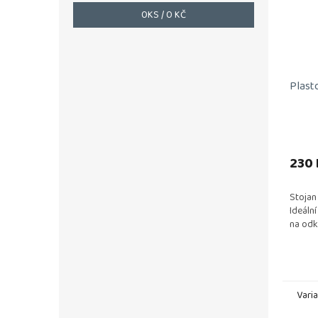
0
KS /
0 KČ
Plast
230 
Stojan
Ideáln
na odk
Vari