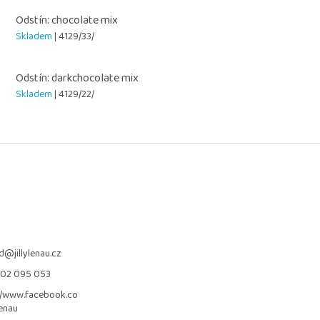
Odstín: chocolate mix
Skladem
| 4129/33/
Odstín: darkchocolate mix
Skladem
| 4129/22/
d
@
jillylenau.cz
702 095 053
//www.facebook.co
lenau