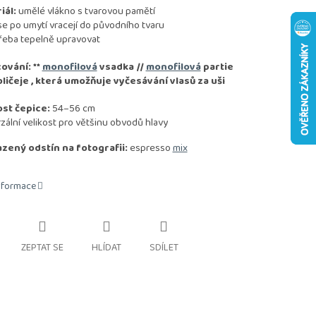
iál:
umělé vlákno s tvarovou pamětí
se po umytí vracejí do původního tvaru
řeba tepelně upravovat
co
vání:
**
monofilová
vsadka //
monofilová
partie
ličeje , která umožňuje vyčesávání vlasů za uši
ost čepice:
54–56 cm
ální velikost pro většinu obvodů hlavy
zený odstín na fotografii:
espresso
mix
informace
ZEPTAT SE
HLÍDAT
SDÍLET