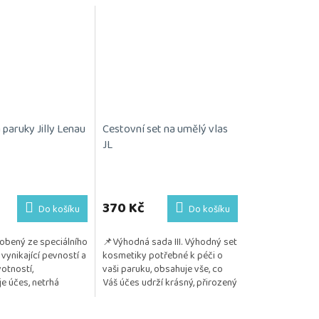
paruky Jilly Lenau
Cestovní set na umělý vlas
JL
Průměrné
hodnocení
produktu
370 Kč
Do košíku
Do košíku
je
5,0
obený ze speciálního
📌Výhodná sada III. Výhodný set
z
 vynikající pevností a
kosmetiky potřebné k péči o
5
otností,
vaši paruku, obsahuje vše, co
hvězdiček.
je účes, netrhá
Váš účes udrží krásný, přirozený
ou podložku
a vzdušný. Kosmetika je
 kus.
testována na citlivou...