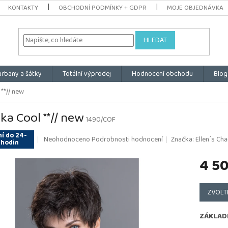
KONTAKTY
OBCHODNÍ PODMÍNKY + GDPR
MOJE OBJEDNÁVKA
HLEDAT
urbany a šátky
Totální výprodej
Hodnocení obchodu
Blog
**// new
ka Cool **// new
1490/COF
í do 24-
Průměrné
Neohodnoceno
Podrobnosti hodnocení
Značka:
Ellen´s Cha
 hodin
hodnocení
produktu
4 5
je
0,0
Měrná
z
cena:
ZVOLT
5
hvězdiček.
ZÁKLAD