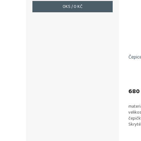
0
KS /
0 KČ
Čepic
680
materi
velikos
čepičk
Skryté
nedrá
vlákno 