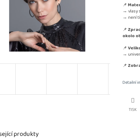
📌
Mater
→ vlasy 
→ není t
📌
Zpra
okolo ob
📌
Velik
→ univerz
📌
Zobra
Detailní 
TISK
sející produkty