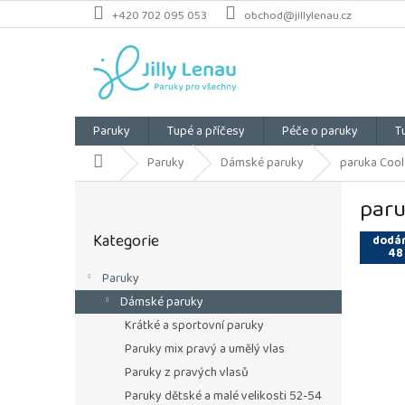
Přejít
+420 702 095 053
obchod@jillylenau.cz
na
obsah
Paruky
Tupé a příčesy
Péče o paruky
T
Domů
Paruky
Dámské paruky
paruka Cool 
P
paru
o
Přeskočit
s
Kategorie
kategorie
dodán
t
48
r
Paruky
a
Dámské paruky
n
n
Krátké a sportovní paruky
í
Paruky mix pravý a umělý vlas
p
Paruky z pravých vlasů
a
Paruky dětské a malé velikosti 52-54