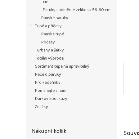
n
cm
e
Paruky nadměrné velikosti 56-60 cm
l
Pánské paruky
Tupé a příčesy
Pánské tupé
Příčesy
Turbany a šátky
Totální výprodej
Sortiment tepelně upravitelný
Péče o paruky
Pro kadeřníky
Pomáhejte s námi
Dárkové poukazy
Značky
Nákupní košík
Souvi