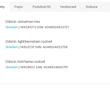
anty
Popis
Podobné (5)
Hodnocení
Diskuze
Odstín: cinnamon mix
Skladem
| 1490/HOT2
EAN:
4048924652727
Odstín: lightbernstein rooted
Skladem
| 1490/COF
EAN:
4048924652758
Odstín: hotflame rooted
Skladem
| 1490/MOC
EAN:
4048924660791