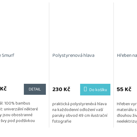
e Smurf
Polystyrenová hlava
Hřeben na 
 Kč
230 Kč
55 Kč
DETAIL
Do košíku
ál: 100% bambus
praktická polystyrenévá hlava
Hřeben vyr
t: univerzální některé
na každodenní odložení vaší
materiálu s
y jsou obostranné
paruky obvod 49 cm ilustrační
dlouhou živ
 švy pod podšívkou
fotografie
neelektrizu
ždí pokožku bambusové
monofilov
má antibakteriální...
Posíláme 1