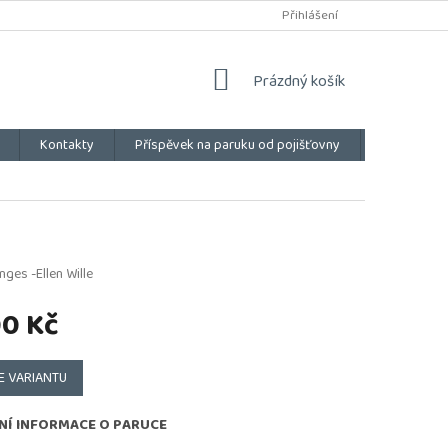
Přihlášení
NÁKUPNÍ
Prázdný košík
KOŠÍK
Kontakty
Příspěvek na paruku od pojišťovny
Vše o náku
nges -Ellen Wille
00 Kč
E VARIANTU
NÍ INFORMACE O PARUCE