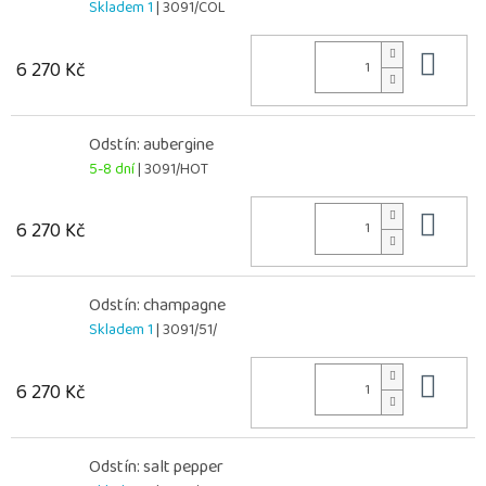
Skladem 1
| 3091/COL
Do 
6 270 Kč
Odstín: aubergine
5-8 dní
| 3091/HOT
Do 
6 270 Kč
Odstín: champagne
Skladem 1
| 3091/51/
Do 
6 270 Kč
Odstín: salt pepper