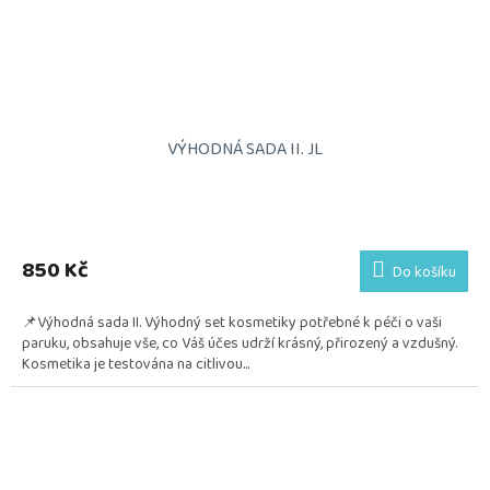
VÝHODNÁ SADA II. JL
850 Kč
Do košíku
📌Výhodná sada II. Výhodný set kosmetiky potřebné k péči o vaši
paruku, obsahuje vše, co Váš účes udrží krásný, přirozený a vzdušný.
Kosmetika je testována na citlivou...