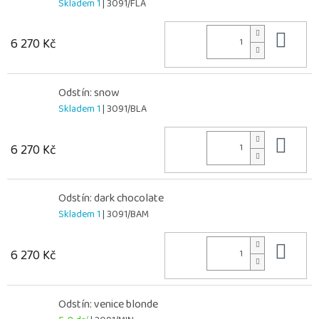
Skladem 1
| 3091/FLA
Do 
6 270 Kč
Odstín: snow
Skladem 1
| 3091/BLA
Do 
6 270 Kč
Odstín: dark chocolate
Skladem 1
| 3091/BAM
Do 
6 270 Kč
Odstín: venice blonde