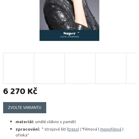
6 270 Kč
Měrná
cena:
ZVOLTE VARIANTU
materiál:
umělé vlákno s pamětí
zpracování:
* strojové šití (
tress
) / "filmová (
monofilová
)
ofinka"