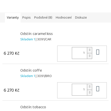
Varianty
Popis
Podobné (8)
Hodnocení
Diskuze
Odstín: caramel kiss
Skladem 1
| 3091/CAR
Do 
6 270 Kč
Odstín: coffe
Skladem 1
| 3091/BRO
Do 
6 270 Kč
Odstín: tobacco