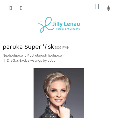
Přejít
NÁKUP
na
obsah
KOŠÍK
paruka Super */ sk
3091/MIN
Průměrné
Neohodnoceno
Podrobnosti hodnocení
hodnocení
Značka:
Exclusive wigs by Lubo
produktu
je
0,0
z
5
hvězdiček.