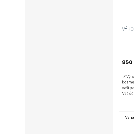
VÝHOD
850
📌Výho
kosmet
vaši p
Váš úč
a vzdu
testová
Vari