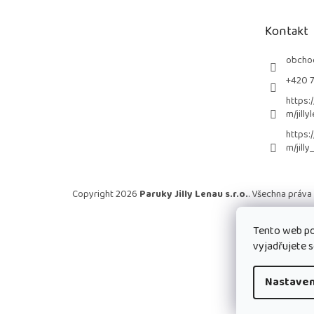
a
t
Kontakt
í
obcho
+420 
https:
m/jilly
https:
m/jilly
Copyright 2026
Paruky Jilly Lenau s.r.o.
. Všechna práva
Tento web po
vyjadřujete s
Nastaven