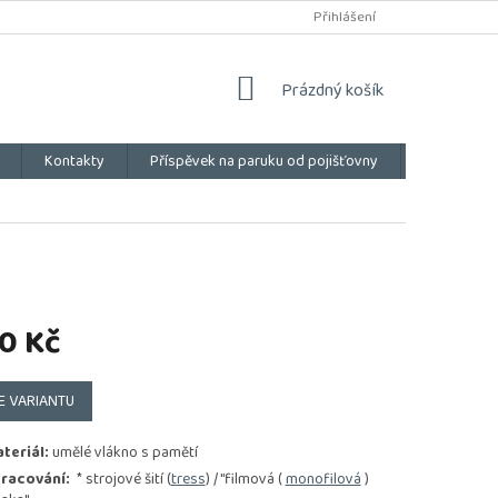
Přihlášení
NÁKUPNÍ
Prázdný košík
KOŠÍK
Kontakty
Příspěvek na paruku od pojišťovny
Vše o náku
0 Kč
E VARIANTU
teriál:
umělé vlákno s pamětí
racování:
* strojové šití (
tress
) / "filmová (
monofilová
)