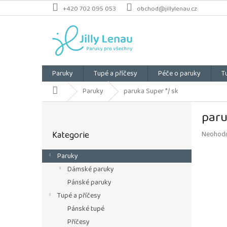
Přejít
+420 702 095 053
obchod@jillylenau.cz
na
obsah
Paruky
Tupé a příčesy
Péče o paruky
T
Domů
Paruky
paruka Super */ sk
P
paru
o
Přeskočit
s
Kategorie
Průměrn
Neohod
kategorie
t
hodnoce
r
produkt
Paruky
a
je
Dámské paruky
n
0,0
z
n
Pánské paruky
5
í
Tupé a příčesy
hvězdiče
p
Pánské tupé
a
Příčesy