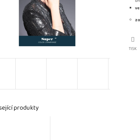
of
ve
zo
TISK
sející produkty