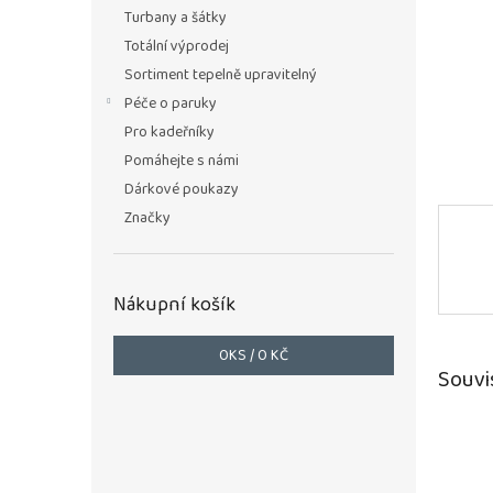
n
Turbany a šátky
e
Totální výprodej
l
Sortiment tepelně upravitelný
Péče o paruky
Pro kadeřníky
Pomáhejte s námi
Dárkové poukazy
Značky
Nákupní košík
0
KS /
0 KČ
Souvi