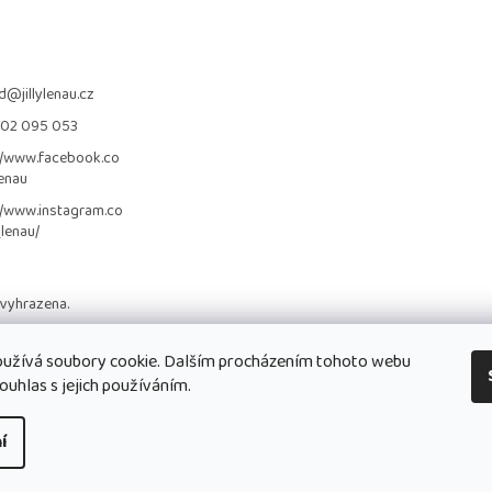
d
@
jillylenau.cz
702 095 053
//www.facebook.co
lenau
//www.instagram.co
_lenau/
 vyhrazena.
užívá soubory cookie. Dalším procházením tohoto webu
ouhlas s jejich používáním.
í