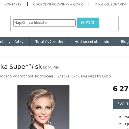
KONTAKTY
OBCHODNÍ PODMÍNKY + GDPR
MOJE OBJEDNÁVKA
HLEDAT
urbany a šátky
Totální výprodej
Hodnocení obchodu
Blog
ka Super */ sk
3091/MIN
é
noceno
Podrobnosti hodnocení
Značka:
Exclusive wigs by Lubo
ní
6 27
u
Měrná
cena:
ZVOLT
k.
ma
zp