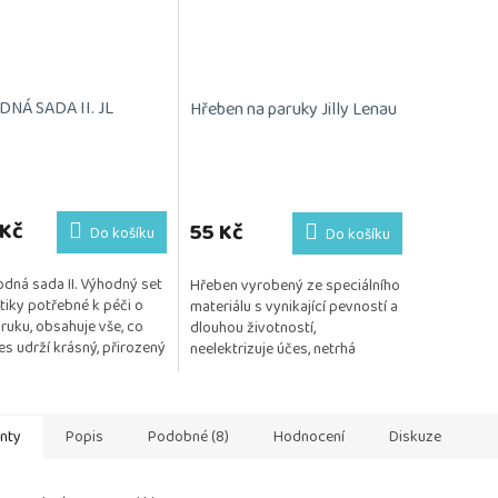
NÁ SADA II. JL
Hřeben na paruky Jilly Lenau
 Kč
55 Kč
Do košíku
Do košíku
dná sada II. Výhodný set
Hřeben vyrobený ze speciálního
iky potřebné k péči o
materiálu s vynikající pevností a
aruku, obsahuje vše, co
dlouhou životností,
es udrží krásný, přirozený
neelektrizuje účes, netrhá
šný. Kosmetika je
monofilovou podložku
na na citlivou...
Posíláme 1 kus.
anty
Popis
Podobné (8)
Hodnocení
Diskuze