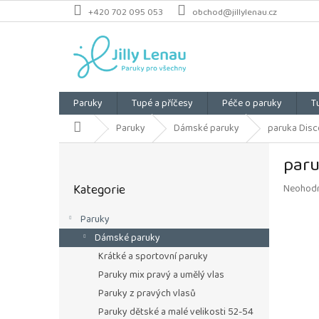
Přejít
+420 702 095 053
obchod@jillylenau.cz
na
obsah
Paruky
Tupé a příčesy
Péče o paruky
T
Domů
Paruky
Dámské paruky
paruka Disco
P
paru
o
Přeskočit
s
Kategorie
Průměrn
Neohod
kategorie
t
hodnoce
r
produkt
Paruky
a
je
Dámské paruky
n
0,0
z
n
Krátké a sportovní paruky
5
í
Paruky mix pravý a umělý vlas
hvězdiče
p
Paruky z pravých vlasů
a
Paruky dětské a malé velikosti 52-54