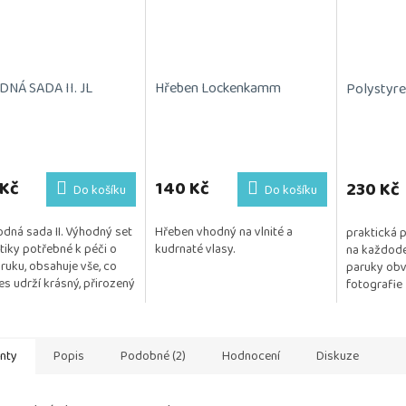
NÁ SADA II. JL
Hřeben Lockenkamm
Polystyre
 Kč
140 Kč
230 Kč
Do košíku
Do košíku
dná sada II. Výhodný set
Hřeben vhodný na vlnité a
praktická 
iky potřebné k péči o
kudrnaté vlasy.
na každode
aruku, obsahuje vše, co
paruky obv
es udrží krásný, přirozený
fotografie
šný. Kosmetika je
na na citlivou...
anty
Popis
Podobné (2)
Hodnocení
Diskuze