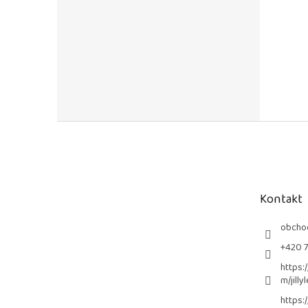
Z
á
p
a
t
Kontakt
í
obcho
+420 
https:
m/jilly
https: