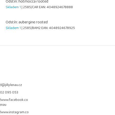
Odstín: hotmocca rooted
Skladem 1
| 2585/CAR
EAN:
4048924678888
Odstín: aubergine rooted
Skladem 1
| 2585/BAM2
EAN:
4048924678925
d
@
jillylenau.cz
702 095 053
//www.facebook.co
lenau
//www.instagram.co