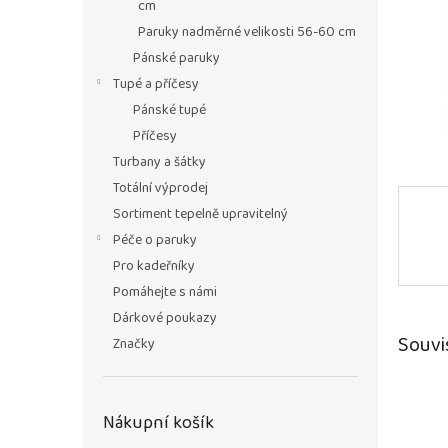
n
cm
e
Paruky nadměrné velikosti 56-60 cm
l
Pánské paruky
Tupé a příčesy
Pánské tupé
Příčesy
Turbany a šátky
Totální výprodej
Sortiment tepelně upravitelný
Péče o paruky
Pro kadeřníky
Pomáhejte s námi
Dárkové poukazy
Souvi
Značky
Nákupní košík