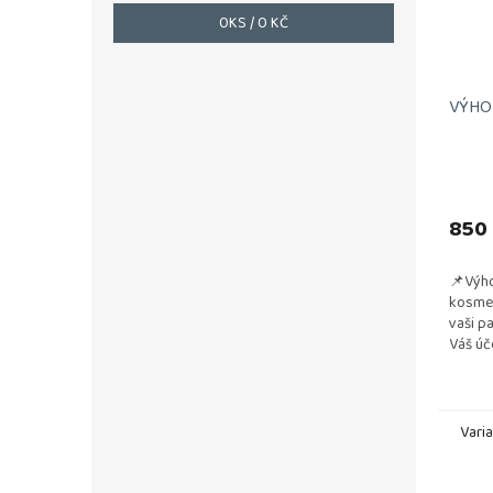
0
KS /
0 KČ
VÝHOD
850
📌Výho
kosmet
vaši p
Váš úč
a vzdu
testová
Vari