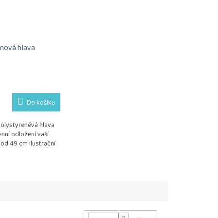
nová hlava
Do košíku
polystyrenévá hlava
nní odložení vaší
od 49 cm ilustrační