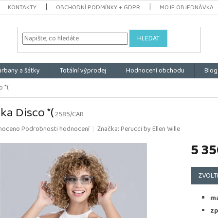
KONTAKTY
OBCHODNÍ PODMÍNKY + GDPR
MOJE OBJEDNÁVKA
HLEDAT
urbany a šátky
Totální výprodej
Hodnocení obchodu
Blog
 *(
ka Disco *(
2585/CAR
é
noceno
Podrobnosti hodnocení
Značka:
Perucci by Ellen Wille
ní
5 35
u
Měrná
cena:
ZVOLT
k.
ma
zp