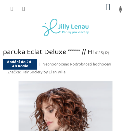
Přejít
NÁKUP
na
obsah
KOŠÍK
paruka Eclat Deluxe ****** // HI
4135/12/
dodání do 24-
Průměrné
Neohodnoceno
Podrobnosti hodnocení
48 hodin
hodnocení
Značka:
Hair Society by Ellen Wille
produktu
je
0,0
z
5
hvězdiček.