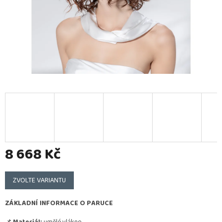
8 668 Kč
Měrná
cena:
ZVOLTE VARIANTU
ZÁKLADNÍ INFORMACE O PARUCE