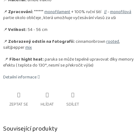
📌
Materiál:
umělé vlákno
📌
Zpracování:
******
monofilament
+ 100% ruční šití
//
-
monofilová
partie okolo obličeje , která umožňuje vyčesávání vlasů za uši
📌
Velikost:
54 - 56 cm
📌
Zobrazený odstín na fotografii:
cinnamonbrown
rooted
,
salt/pepper
mix
📌
Fiber hight heat:
paruka se může tepelně upravovat díky memory
efektu ( teplota do 130°, nesmí se překročit výše)
Detailní informace
ZEPTAT SE
HLÍDAT
SDÍLET
Související produkty