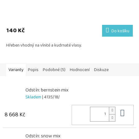
140 Kč
Do košíku
Hřeben vhodný na vlnité a kudrnaté vlasy.
Varianty
Popis
Podobné (5)
Hodnocení
Diskuze
Odstín: bernstein mix
Skladem
| 4135/18/
Do 
8 668 Kč
Odstín: snow mix