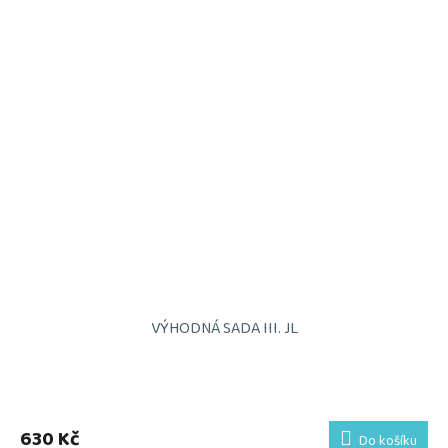
VÝHODNÁ SADA III. JL
Průměrné
hodnocení
produktu
630 Kč
Do košíku