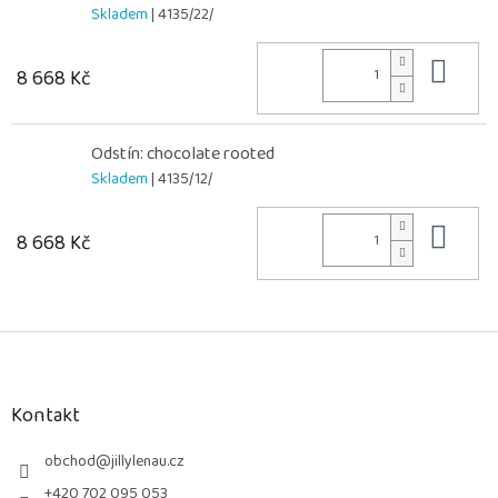
Skladem
| 4135/22/
Do 
8 668 Kč
Odstín: chocolate rooted
Skladem
| 4135/12/
Do 
8 668 Kč
Z
á
p
a
Kontakt
t
í
obchod
@
jillylenau.cz
+420 702 095 053