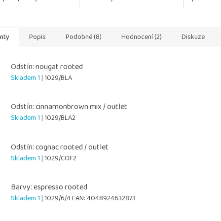
uje rozčesávání Chrání
Regeneruje a posiluje jejich
vlasům les
ysoušením a...
strukturu Chrání...
vlasy...
anty
Popis
Podobné (8)
Hodnocení (2)
Diskuze
Odstín: nougat rooted
Skladem 1
| 1029/BLA
Odstín: cinnamonbrown mix / outlet
Skladem 1
| 1029/BLA2
Odstín: cognac rooted / outlet
Skladem 1
| 1029/COF2
Barvy: espresso rooted
Skladem 1
| 1029/6/4
EAN:
4048924632873