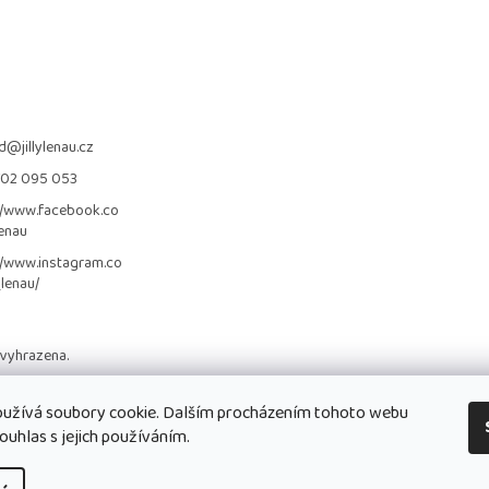
d
@
jillylenau.cz
702 095 053
//www.facebook.co
lenau
//www.instagram.co
_lenau/
 vyhrazena.
užívá soubory cookie. Dalším procházením tohoto webu
ouhlas s jejich používáním.