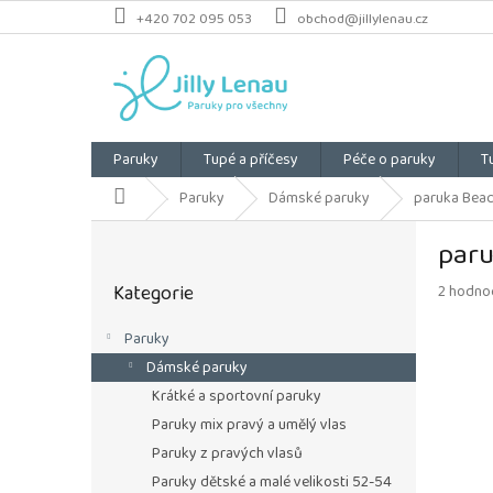
Přejít
+420 702 095 053
obchod@jillylenau.cz
na
obsah
Paruky
Tupé a příčesy
Péče o paruky
T
Domů
Paruky
Dámské paruky
paruka Beac
P
paru
o
Přeskočit
s
Kategorie
Průměrn
2 hodno
kategorie
t
hodnoce
r
produkt
Paruky
a
je
Dámské paruky
n
5,0
z
n
Krátké a sportovní paruky
5
í
Paruky mix pravý a umělý vlas
hvězdiče
p
Paruky z pravých vlasů
a
Paruky dětské a malé velikosti 52-54