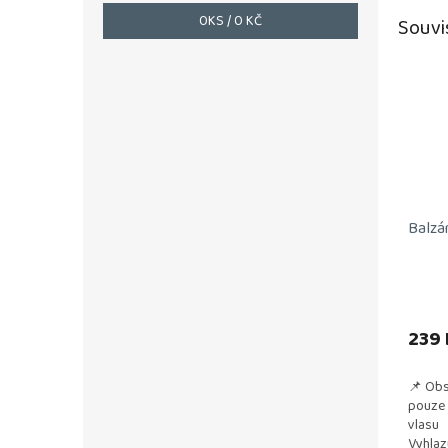
0
KS /
0 KČ
Souvi
Balzá
239 
📌 Obs
pouze 
vlasu
Vyhlaz