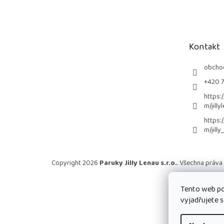
á
p
a
t
Kontakt
í
obcho
+420 
https:
m/jilly
https:
m/jilly
Copyright 2026
Paruky Jilly Lenau s.r.o.
. Všechna práva
Tento web po
vyjadřujete s