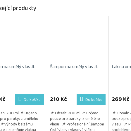
sející produkty
m na umělý vlas JL
Šampon na umělý vlas JL
Lak na um
Kč
210 Kč
269 Kč
Do košíku
Do košíku
ah: 200 ml 📌 Určeno
📌 Obsah: 200 ml 📌 Určeno
📌 Obsah: 
pro paruky: z umělého
pouze pro paruky: z umělého
pouze pro 
 📌Výhody balzámu:
vlasu 📌 Profesionální šampon
vlasu 📌 P
uje a zjemňuje vlákna
Čistí vlasy i vlasová vlákna
spolehlivo