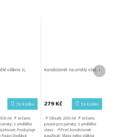
Další
ělé vlákno JL
Kondicionér na umělý vlas JL
produkt
Průměrné
hodnocení
produktu
279 Kč
Do košíku
Do košíku
je
5,0
200 ml 📌 Určeno
📌 Obsah: 200 ml 📌 Určeno
z
paruky: z umělého
pouze pro paruky: z umělého
5
ozitivum: Poskytuje
vlasu 📌Proč kondicionér
hvězdiček.
u fixaci Dodává
používat: Vlasy nebo vlákna