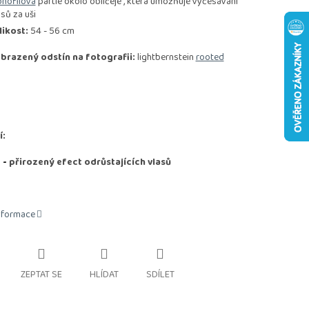
nofilová
partie okolo obličeje , která umožňuje vyčesávání
asů za uši
likost:
54 - 56 cm
brazený odstín na fotografii:
lightbernstein
rooted
í:
D
-
přirozený efect odrůstajících vlasů
informace
ZEPTAT SE
HLÍDAT
SDÍLET