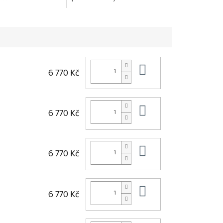
k a objem Neslepuje
paruky zůstávají jemné, hladké
a lesklé Chrání před...
Do košíku
6 770 Kč
Do košíku
6 770 Kč
Do košíku
6 770 Kč
Do košíku
6 770 Kč