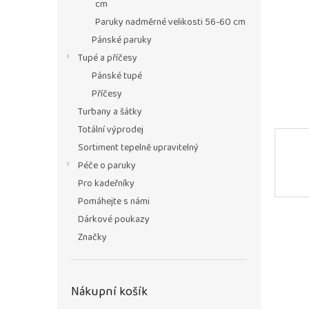
n
cm
e
Paruky nadměrné velikosti 56-60 cm
l
Pánské paruky
Tupé a příčesy
Pánské tupé
Příčesy
Turbany a šátky
Totální výprodej
Sortiment tepelně upravitelný
Péče o paruky
Pro kadeřníky
Pomáhejte s námi
Dárkové poukazy
Značky
Nákupní košík