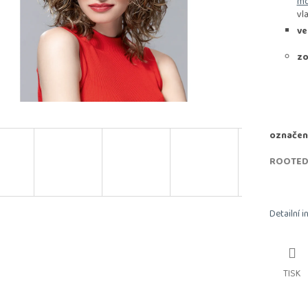
mo
vl
ve
zo
označen
ROOTE
Detailní 
TISK