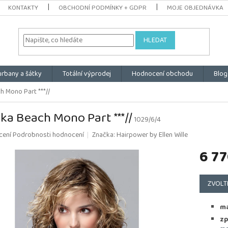
KONTAKTY
OBCHODNÍ PODMÍNKY + GDPR
MOJE OBJEDNÁVKA
HLEDAT
urbany a šátky
Totální výprodej
Hodnocení obchodu
Blog
h Mono Part ***//
ka Beach Mono Part ***//
1029/6/4
é
cení
Podrobnosti hodnocení
Značka:
Hairpower by Ellen Wille
ní
6 77
u
Měrná
cena:
ZVOLT
k.
ma
zp