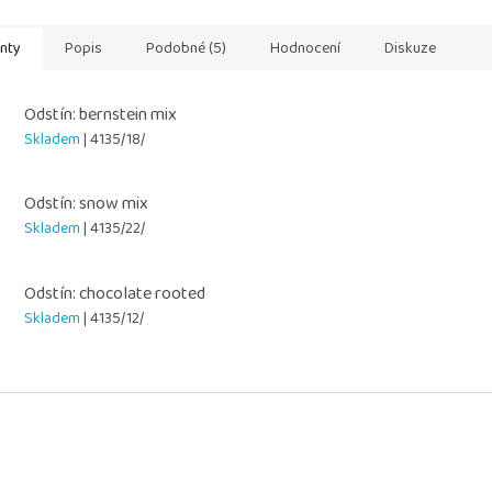
na na citlivou...
anty
Popis
Podobné (5)
Hodnocení
Diskuze
Odstín: bernstein mix
Skladem
| 4135/18/
Odstín: snow mix
Skladem
| 4135/22/
Odstín: chocolate rooted
Skladem
| 4135/12/