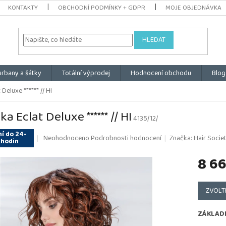
KONTAKTY
OBCHODNÍ PODMÍNKY + GDPR
MOJE OBJEDNÁVKA
HLEDAT
urbany a šátky
Totální výprodej
Hodnocení obchodu
Blog
Deluxe ****** // HI
a Eclat Deluxe ****** // HI
4135/12/
í do 24-
Průměrné
Neohodnoceno
Podrobnosti hodnocení
Značka:
Hair Societ
 hodin
hodnocení
produktu
8 66
je
0,0
Měrná
z
cena:
ZVOLT
5
hvězdiček.
ZÁKLAD