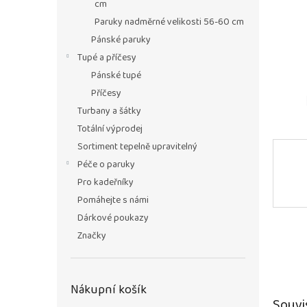
n
cm
e
Paruky nadměrné velikosti 56-60 cm
l
Pánské paruky
Tupé a příčesy
Pánské tupé
Příčesy
Turbany a šátky
Totální výprodej
Sortiment tepelně upravitelný
Péče o paruky
Pro kadeřníky
Pomáhejte s námi
Dárkové poukazy
Značky
Nákupní košík
Souvi