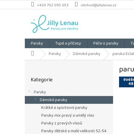
Přejít
+420 702 095 053
obchod@jillylenau.cz
na
obsah
Paruky
Tupé a příčesy
Péče o paruky
T
Domů
Paruky
Dámské paruky
paruka Eclat 
P
paruk
o
Přeskočit
s
Kategorie
kategorie
dodán
t
48
r
Paruky
a
Dámské paruky
n
n
Krátké a sportovní paruky
í
Paruky mix pravý a umělý vlas
p
Paruky z pravých vlasů
a
Paruky dětské a malé velikosti 52-54