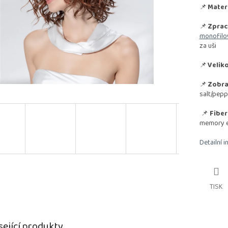
📌
Materi
📌
Zprac
monofilo
za uši
📌
Veliko
📌
Zobra
salt/pep
📌
Fiber
memory ef
Detailní 
TISK
sející produkty