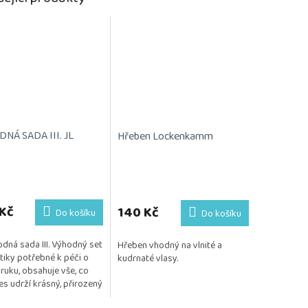
NÁ SADA III. JL
Hřeben Lockenkamm
rné
cení
ktu
Kč
140 Kč
Do košíku
Do košíku
dná sada III. Výhodný set
Hřeben vhodný na vlnité a
iky potřebné k péči o
kudrnaté vlasy.
aruku, obsahuje vše, co
ček.
es udrží krásný, přirozený
šný. Kosmetika je