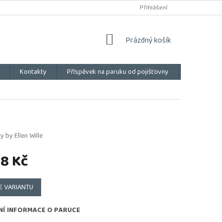
Přihlášení
NÁKUPNÍ
Prázdný košík
KOŠÍK
Kontakty
Příspěvek na paruku od pojišťovny
Vše o náku
y by Ellen Wille
8 Kč
E VARIANTU
NÍ INFORMACE O PARUCE