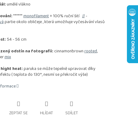
ál:
umělé vlákno
ování:
******
monofilament
+ 100% ruční šití
//
-
vá
partie okolo obličeje , která umožňuje vyčesávání vlasů
st:
54 - 56 cm
zený odstín na fotografii:
cinnamonbrown
rooted
,
per
mix
 hight heat:
paruka se může tepelně upravovat díky
ektu ( teplota do 130°, nesmí se překročit výše)
informace
ZEPTAT SE
HLÍDAT
SDÍLET