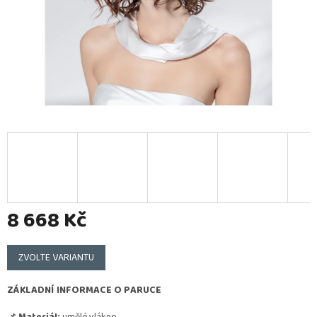
8 668 Kč
Měrná
cena:
ZVOLTE VARIANTU
ZÁKLADNÍ INFORMACE O PARUCE