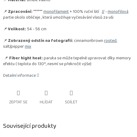
📌
Materiál:
umělé vlákno
📌
Zpracování:
******
monofilament
+ 100% ruční šití
//
-
monofilová
partie okolo obličeje , která umožňuje vyčesávání vlasů za uši
📌
Velikost:
54 - 56 cm
📌
Zobrazený odstín na fotografii:
cinnamonbrown
rooted
,
salt/pepper
mix
📌
Fiber hight heat:
paruka se může tepelně upravovat díky memory
efektu ( teplota do 130°, nesmí se překročit výše)
Detailní informace
ZEPTAT SE
HLÍDAT
SDÍLET
Související produkty