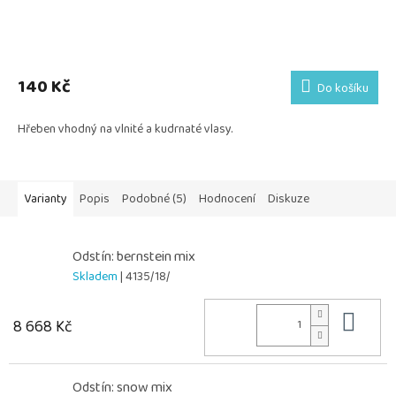
140 Kč
Do košíku
Hřeben vhodný na vlnité a kudrnaté vlasy.
Varianty
Popis
Podobné (5)
Hodnocení
Diskuze
Odstín: bernstein mix
Skladem
| 4135/18/
Do 
8 668 Kč
Odstín: snow mix