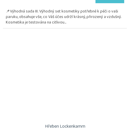
je
5,0
📌Výhodná sada III. Výhodný set kosmetiky potřebné k péči o vaši
z
paruku, obsahuje vše, co Váš účes udrží krásný, přirozený a vzdušný.
5
Kosmetika je testována na citlivou...
hvězdiček.
Hřeben Lockenkamm