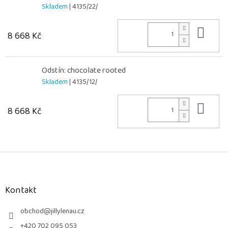
Skladem
| 4135/22/
Do 
8 668 Kč
Odstín: chocolate rooted
Skladem
| 4135/12/
Do 
8 668 Kč
Z
á
p
a
Kontakt
t
í
obchod
@
jillylenau.cz
+420 702 095 053