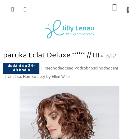
Přejít
NÁKUP
na
obsah
KOŠÍK
paruka Eclat Deluxe ****** // HI
4135/12/
dodání do 24-
Průměrné
Neohodnoceno
Podrobnosti hodnocení
48 hodin
hodnocení
Značka:
Hair Society by Ellen Wille
produktu
je
0,0
z
5
hvězdiček.