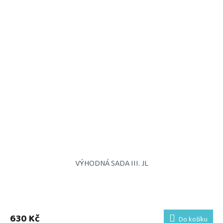
VÝHODNÁ SADA III. JL
Průměrné
hodnocení
produktu
630 Kč
Do košíku