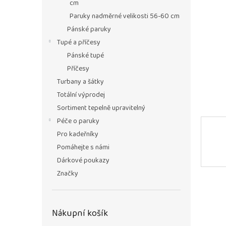
n
cm
e
Paruky nadměrné velikosti 56-60 cm
l
Pánské paruky
Tupé a příčesy
Pánské tupé
Příčesy
Turbany a šátky
Totální výprodej
Sortiment tepelně upravitelný
Péče o paruky
Pro kadeřníky
Pomáhejte s námi
Dárkové poukazy
Značky
Nákupní košík