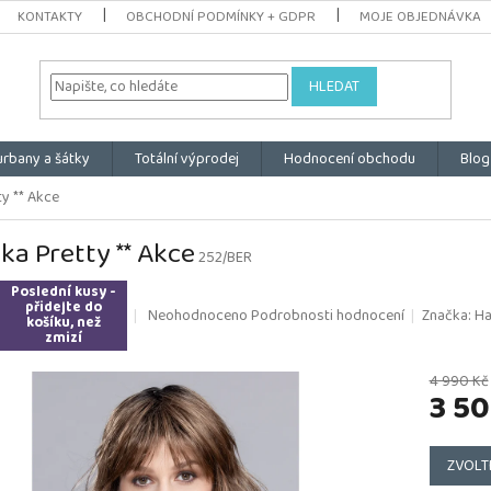
KONTAKTY
OBCHODNÍ PODMÍNKY + GDPR
MOJE OBJEDNÁVKA
HLEDAT
urbany a šátky
Totální výprodej
Hodnocení obchodu
Blog
y ** Akce
ka Pretty ** Akce
252/BER
Poslední kusy -
přidejte do
Průměrné
Neohodnoceno
Podrobnosti hodnocení
Značka:
Ha
košíku, než
hodnocení
zmizí
produktu
je
4 990 Kč
3 50
0,0
z
5
Měrná
hvězdiček.
cena:
ZVOLT