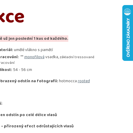
kce
ě už jen poslední 1 kus od každého.
teriál:
umělé vlákno s pamětí
racování:
**
monofilová
vsadka,
základní tressované
racování
likost:
54 - 56 cm
brazený odstín na fotografii:
hotmocca
rooted
í:
den odstín po celé délce vlasů
D
-
přirozený efect odrůstajících vlasů