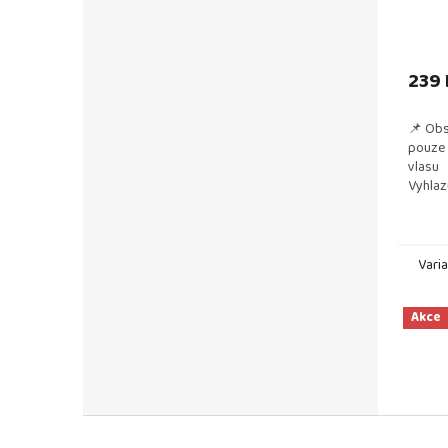
239 
📌 Obs
pouze 
vlasu
Vyhlaz
Usnadň
před v
Vari
Akce
Z
á