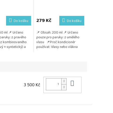
Průměrné
hodnocení
produktu
279 Kč
Do košíku
Do košíku
je
5,0
50 ml 📌 Určeno
📌 Obsah: 200 ml 📌 Určeno
z
paruky: z pravého
pouze pro paruky: z umělého
5
 z kombinovaného
vlasu 📌Proč kondicionér
hvězdiček.
vý + syntetický) a
používat: Vlasy nebo vlákna
lého vlákna
paruky zůstávají jemné, hladké
m: Jemně...
a lesklé Chrání před...
Do košíku
3 500 Kč