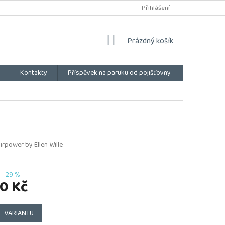
Přihlášení
NÁKUPNÍ
Prázdný košík
KOŠÍK
Kontakty
Příspěvek na paruku od pojišťovny
Vše o náku
irpower by Ellen Wille
–29 %
0 Kč
E VARIANTU