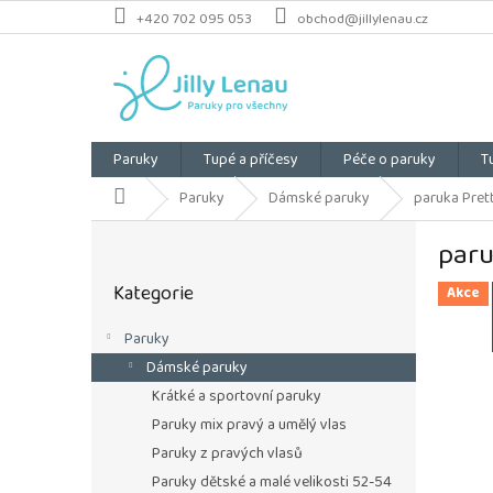
Přejít
+420 702 095 053
obchod@jillylenau.cz
na
obsah
Paruky
Tupé a příčesy
Péče o paruky
T
Domů
Paruky
Dámské paruky
paruka Prett
P
paru
o
Přeskočit
s
Kategorie
kategorie
Akce
t
r
Paruky
a
Dámské paruky
n
n
Krátké a sportovní paruky
í
Paruky mix pravý a umělý vlas
p
Paruky z pravých vlasů
a
Paruky dětské a malé velikosti 52-54