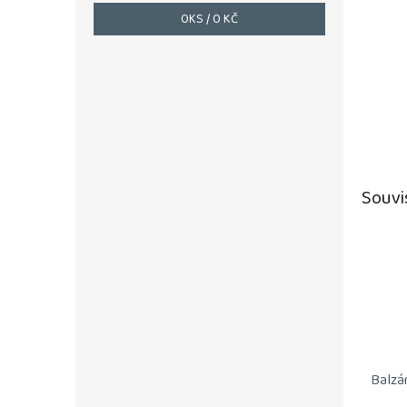
0
KS /
0 KČ
Souvi
Balzá