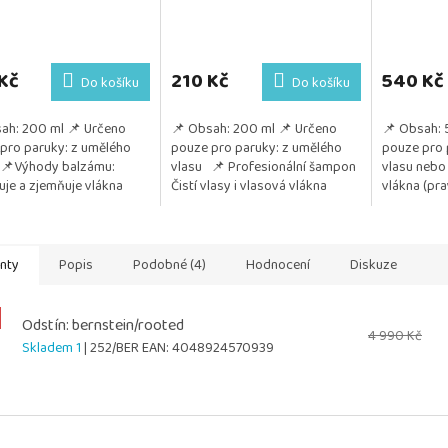
Kč
210 Kč
540 Kč
Do košíku
Do košíku
ah: 200 ml 📌 Určeno
📌 Obsah: 200 ml 📌 Určeno
📌 Obsah: 
pro paruky: z umělého
pouze pro paruky: z umělého
pouze pro 
 📌Výhody balzámu:
vlasu 📌 Profesionální šampon
vlasu nebo
uje a zjemňuje vlákna
Čistí vlasy i vlasová vlákna
vlákna (pra
uje rozčesávání Chrání
Regeneruje a posiluje jejich
také z umě
ysoušením a...
strukturu Chrání...
📌 Pozitivu
anty
Popis
Podobné (4)
Hodnocení
Diskuze
Odstín: bernstein/rooted
4 990 Kč
Skladem 1
| 252/BER
EAN:
4048924570939