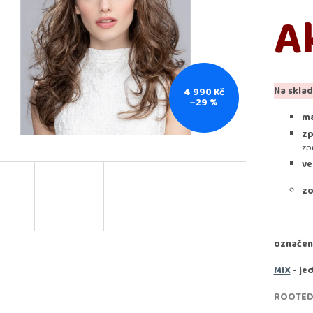
A
Na sklad
4 990 Kč
–29 %
ma
zp
zp
ve
zo
označen
MIX
- je
ROOTE