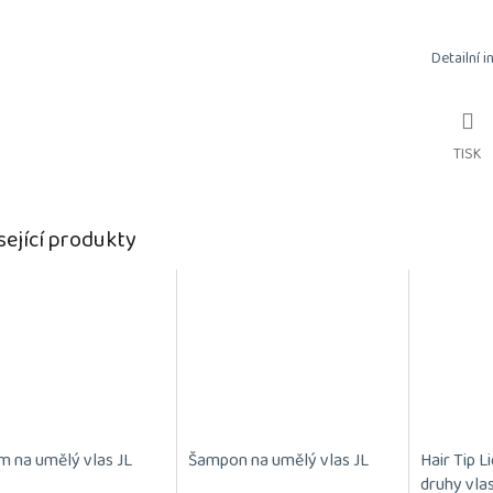
Detailní 
TISK
sející produkty
m na umělý vlas JL
Šampon na umělý vlas JL
Hair Tip L
druhy vla