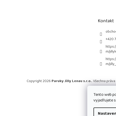
p
a
t
Kontakt
í
obcho
+420 
https:
m/jilly
https:
m/jilly
Copyright 2026
Paruky Jilly Lenau s.r.o.
. Všechna práva
Tento web po
vyjadřujete s
Nastaven