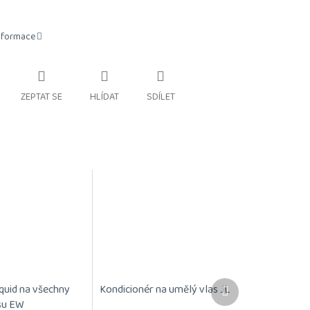
informace
ZEPTAT SE
HLÍDAT
SDÍLET
Další
iquid na všechny
Kondicionér na umělý vlas JL
produkt
su EW