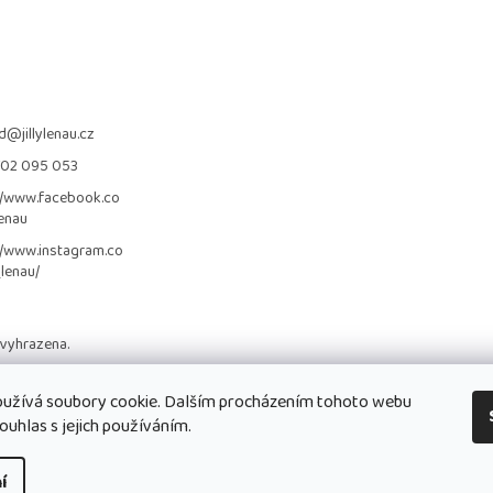
d
@
jillylenau.cz
702 095 053
//www.facebook.co
lenau
//www.instagram.co
_lenau/
 vyhrazena.
užívá soubory cookie. Dalším procházením tohoto webu
ouhlas s jejich používáním.
í