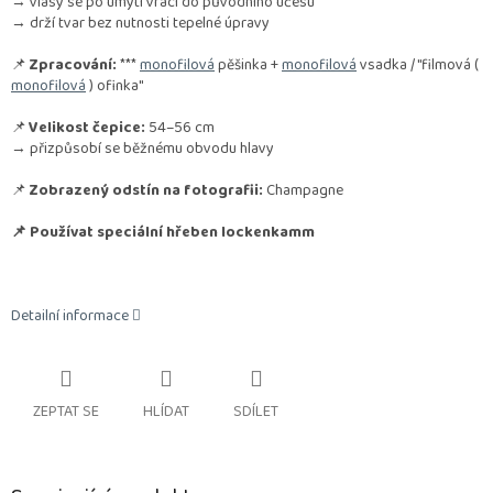
→ vlasy se po umytí vrací do původního účesu
→ drží tvar bez nutnosti tepelné úpravy
📌
Zpracování:
***
monofilová
pěšinka +
monofilová
vsadka / "filmová (
monofilová
) ofinka"
📌
Velikost čepice:
54–56 cm
→ přizpůsobí se běžnému obvodu hlavy
📌
Zobrazený odstín na fotografii:
Champagne
📌 Používat speciální hřeben lockenkamm
Detailní informace
ZEPTAT SE
HLÍDAT
SDÍLET