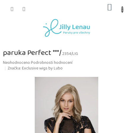
Přejít
NÁKUP
na
obsah
KOŠÍK
paruka Perfect ***/
2354/LIG
Průměrné
Neohodnoceno
Podrobnosti hodnocení
hodnocení
Značka:
Exclusive wigs by Lubo
produktu
je
0,0
z
5
hvězdiček.