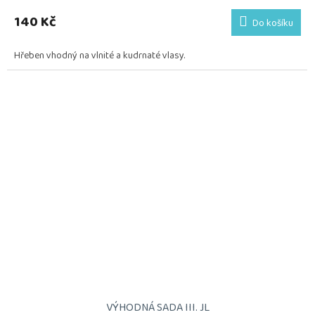
140 Kč
Do košíku
Hřeben vhodný na vlnité a kudrnaté vlasy.
VÝHODNÁ SADA III. JL