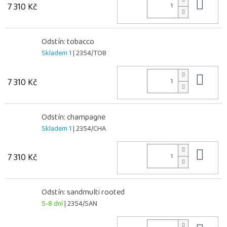
Do 
7 310 Kč
Odstín: tobacco
Skladem 1
| 2354/TOB
Do 
7 310 Kč
Odstín: champagne
Skladem 1
| 2354/CHA
Do 
7 310 Kč
Odstín: sandmulti rooted
5-8 dní
| 2354/SAN