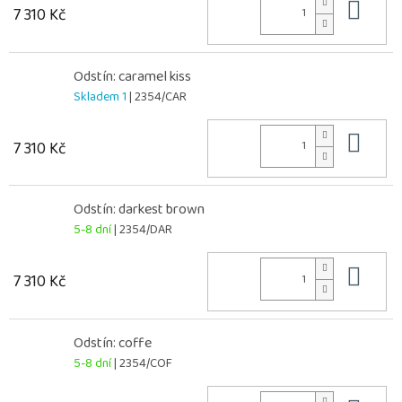
Do 
7 310 Kč
Odstín: caramel kiss
Skladem 1
| 2354/CAR
Do 
7 310 Kč
Odstín: darkest brown
5-8 dní
| 2354/DAR
Do 
7 310 Kč
Odstín: coffe
5-8 dní
| 2354/COF