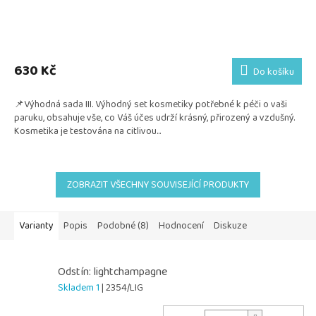
Průměrné
hodnocení
produktu
630 Kč
Do košíku
je
5,0
📌Výhodná sada III. Výhodný set kosmetiky potřebné k péči o vaši
z
paruku, obsahuje vše, co Váš účes udrží krásný, přirozený a vzdušný.
5
Kosmetika je testována na citlivou...
hvězdiček.
ZOBRAZIT VŠECHNY SOUVISEJÍCÍ PRODUKTY
Varianty
Popis
Podobné (8)
Hodnocení
Diskuze
Odstín: lightchampagne
Skladem 1
| 2354/LIG