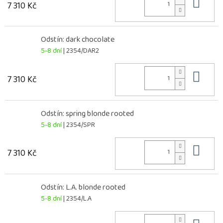
Do 
7 310 Kč
Odstín: dark chocolate
5-8 dní
| 2354/DAR2
Do 
7 310 Kč
Odstín: spring blonde rooted
5-8 dní
| 2354/SPR
Do 
7 310 Kč
Odstín: L.A. blonde rooted
5-8 dní
| 2354/L.A