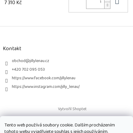
Do 
7 310 Kč
Z
á
p
a
Kontakt
t
í
obchod
@
jillylenau.cz
+420 702 095 053
https://www.facebook.com/jillylenau
https://www.instagram.com/jilly_lenau/
Vytvořil Shoptet
Tento web používá soubory cookie. Dalším procházením
Copyright 2026
Paruky Jilly Lenau s.r.o.
. Všechna práva vyhrazena.
tohoto webu vyjadřujete souhlas s jejich používáním.