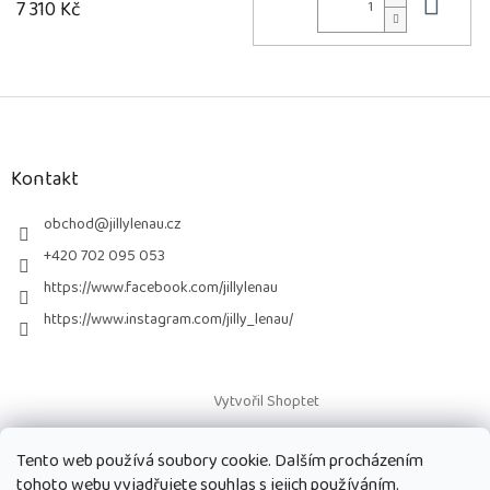
Do 
7 310 Kč
Z
á
p
a
Kontakt
t
í
obchod
@
jillylenau.cz
+420 702 095 053
https://www.facebook.com/jillylenau
https://www.instagram.com/jilly_lenau/
Vytvořil Shoptet
Tento web používá soubory cookie. Dalším procházením
Copyright 2026
Paruky Jilly Lenau s.r.o.
. Všechna práva vyhrazena.
tohoto webu vyjadřujete souhlas s jejich používáním.