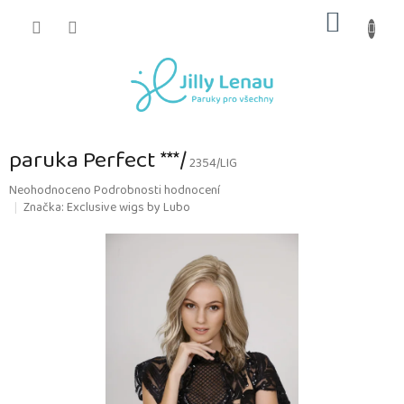
Přejít
NÁKUP
na
obsah
KOŠÍK
paruka Perfect ***/
2354/LIG
Průměrné
Neohodnoceno
Podrobnosti hodnocení
hodnocení
Značka:
Exclusive wigs by Lubo
produktu
je
0,0
z
5
hvězdiček.