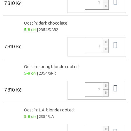
Do 
7 310 Kč
Odstín: dark chocolate
5-8 dní
| 2354/DAR2
Do 
7 310 Kč
Odstín: spring blonde rooted
5-8 dní
| 2354/SPR
Do 
7 310 Kč
Odstín: L.A. blonde rooted
5-8 dní
| 2354/L.A