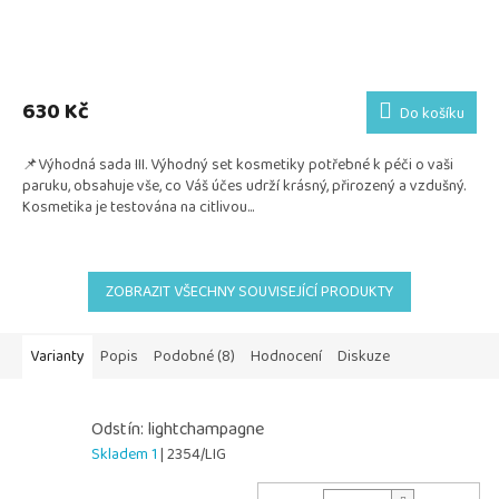
Průměrné
hodnocení
produktu
630 Kč
Do košíku
je
5,0
📌Výhodná sada III. Výhodný set kosmetiky potřebné k péči o vaši
z
paruku, obsahuje vše, co Váš účes udrží krásný, přirozený a vzdušný.
5
Kosmetika je testována na citlivou...
hvězdiček.
ZOBRAZIT VŠECHNY SOUVISEJÍCÍ PRODUKTY
Varianty
Popis
Podobné (8)
Hodnocení
Diskuze
Odstín: lightchampagne
Skladem 1
| 2354/LIG