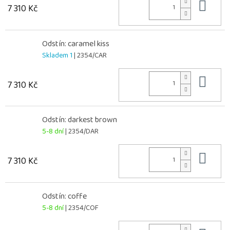
Do 
7 310 Kč
Odstín: caramel kiss
Skladem 1
| 2354/CAR
Do 
7 310 Kč
Odstín: darkest brown
5-8 dní
| 2354/DAR
Do 
7 310 Kč
Odstín: coffe
5-8 dní
| 2354/COF