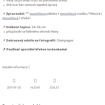
→ vlasy se po umytí vrací do původního účesu
→ drží tvar bez nutnosti tepelné úpravy
📌
Zpracování:
***
monofilová
pěšinka +
monofilová
vsadka / "filmová (
monofilová
) ofinka"
📌
Velikost čepice:
54–56 cm
→ přizpůsobí se běžnému obvodu hlavy
📌
Zobrazený odstín na fotografii:
Champagne
📌 Používat speciální hřeben lockenkamm
Detailní informace
ZEPTAT SE
HLÍDAT
SDÍLET