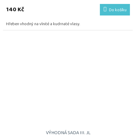
140 Kč
Do košíku
Hřeben vhodný na vlnité a kudrnaté vlasy.
VÝHODNÁ SADA III. JL