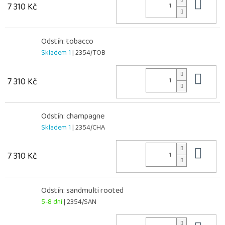
Do 
7 310 Kč
Odstín: tobacco
Skladem 1
| 2354/TOB
Do 
7 310 Kč
Odstín: champagne
Skladem 1
| 2354/CHA
Do 
7 310 Kč
Odstín: sandmulti rooted
5-8 dní
| 2354/SAN