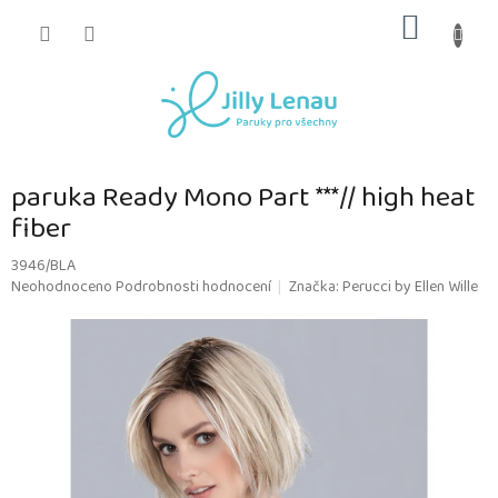
Přejít
NÁKUP
na
obsah
KOŠÍK
paruka Ready Mono Part ***// high heat
fiber
3946/BLA
Průměrné
Neohodnoceno
Podrobnosti hodnocení
Značka:
Perucci by Ellen Wille
hodnocení
produktu
je
0,0
z
5
hvězdiček.