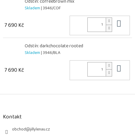
Odstín: coffeebrown mix
Skladem
| 3946/COF
Do 
7 690 Kč
Odstín: darkchocolate rooted
Skladem
| 3946/BLA
Do 
7 690 Kč
Z
á
p
a
Kontakt
t
í
obchod
@
jillylenau.cz