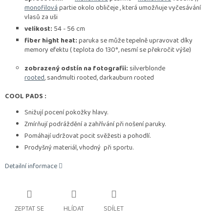
monofilová
partie okolo obličeje , která umožňuje vyčesávání
vlasů za uši
velikost:
54 - 56 cm
fiber hight heat:
paruka se může tepelně upravovat díky
memory efektu ( teplota do 130°, nesmí se překročit výše)
zobrazený odstín na fotografii:
silverblonde
rooted
, sandmulti rooted, darkauburn rooted
COOL PADS :
Snižují pocení pokožky hlavy.
Zmírňují podráždění a zahřívání při nošení paruky.
Pomáhají udržovat pocit svěžesti a pohodlí.
Prodyšný materiál, vhodný při sportu.
Detailní informace
ZEPTAT SE
HLÍDAT
SDÍLET