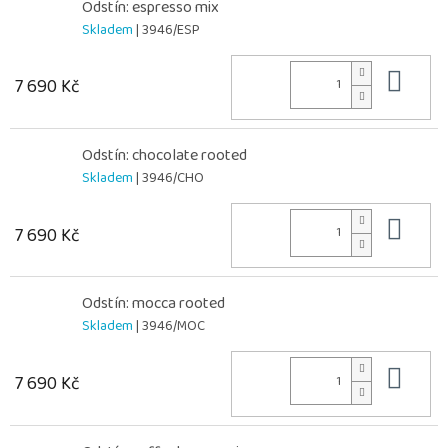
Odstín: espresso mix
Skladem
| 3946/ESP
Do 
7 690 Kč
Odstín: chocolate rooted
Skladem
| 3946/CHO
Do 
7 690 Kč
Odstín: mocca rooted
Skladem
| 3946/MOC
Do 
7 690 Kč