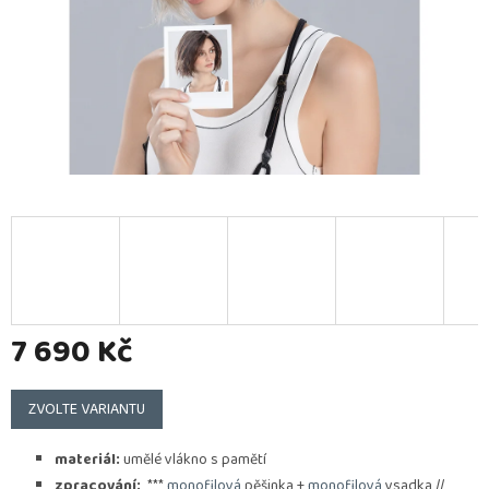
7 690 Kč
Měrná
cena:
ZVOLTE VARIANTU
materiál:
umělé vlákno s pamětí
zpracování:
***
monofilová
pěšinka +
monofilová
vsadka //