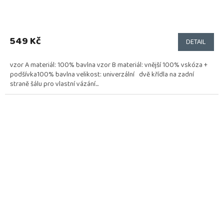
549 Kč
DETAIL
vzor A materiál: 100% bavlna vzor B materiál: vnější 100% vskóza +
podšívka100% bavlna velikost: univerzální dvě křídla na zadní
straně šálu pro vlastní vázání...