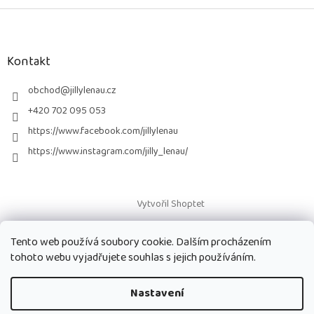
Z
á
p
a
Kontakt
t
í
obchod
@
jillylenau.cz
+420 702 095 053
https://www.facebook.com/jillylenau
https://www.instagram.com/jilly_lenau/
Vytvořil Shoptet
Tento web používá soubory cookie. Dalším procházením
Copyright 2026
Paruky Jilly Lenau s.r.o.
. Všechna práva vyhrazena.
tohoto webu vyjadřujete souhlas s jejich používáním.
Nastavení