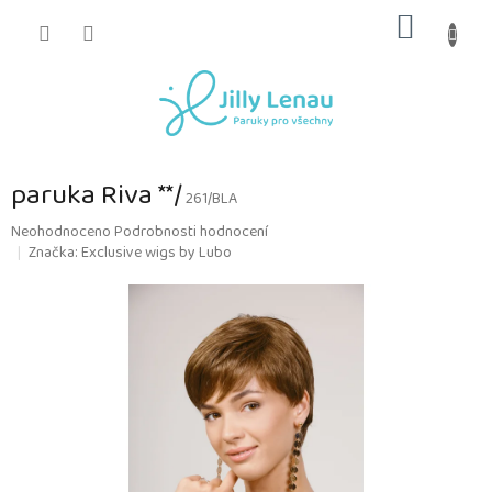
Přejít
NÁKUP
na
obsah
KOŠÍK
paruka Riva **/
261/BLA
Průměrné
Neohodnoceno
Podrobnosti hodnocení
hodnocení
Značka:
Exclusive wigs by Lubo
produktu
je
0,0
z
5
hvězdiček.