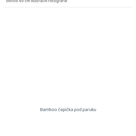
obvod 49 cm ilustrační fotografie
Bamboo čepička pod paruku