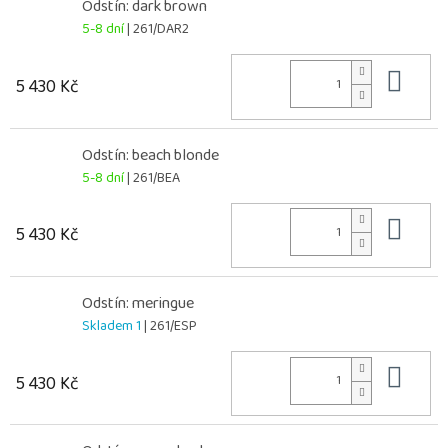
Odstín: dark brown
5-8 dní
| 261/DAR2
Do 
5 430 Kč
Odstín: beach blonde
5-8 dní
| 261/BEA
Do 
5 430 Kč
Odstín: meringue
Skladem 1
| 261/ESP
Do 
5 430 Kč