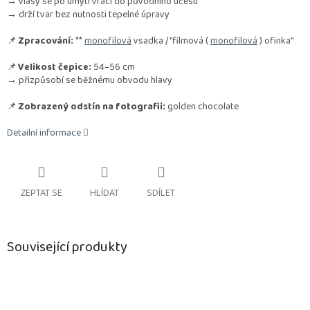
→ vlasy se po umytí vrací do původního účesu
→ drží tvar bez nutnosti tepelné úpravy
📌
Zpracování:
**
monofilová
vsadka / "filmová (
monofilová
) ofinka"
📌
Velikost čepice:
54–56 cm
→ přizpůsobí se běžnému obvodu hlavy
📌
Zobrazený odstín na fotografii:
golden chocolate
Detailní informace
ZEPTAT SE
HLÍDAT
SDÍLET
Související produkty