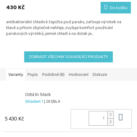
430 Kč
Do košíku
antibakteriální chladivá čepička pod paruku, zafixuje výrobek na
hlavě a přitom zbytečně nehřeje, zvyšuje komfort používání
parukových výrobků, jemně chladí a na dotek je...
ZOBRAZIT VŠECHNY SOUVISEJÍCÍ PRODUKTY
Varianty
Popis
Podobné (8)
Hodnocení
Diskuze
Odstín: black
Skladem 1
| 261/BLA
Do 
5 430 Kč