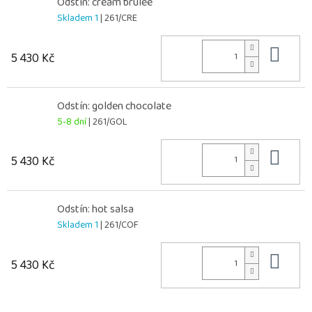
Odstín: cream brulee
Skladem 1
| 261/CRE
Do 
5 430 Kč
Odstín: golden chocolate
5-8 dní
| 261/GOL
Do 
5 430 Kč
Odstín: hot salsa
Skladem 1
| 261/COF
Do 
5 430 Kč