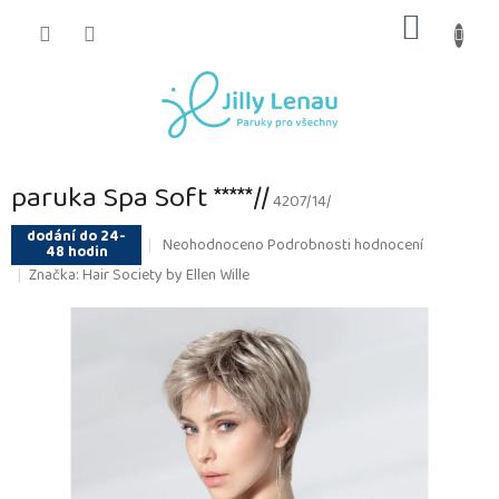
Přejít
NÁKUP
na
obsah
KOŠÍK
paruka Spa Soft *****//
4207/14/
dodání do 24-
Průměrné
Neohodnoceno
Podrobnosti hodnocení
48 hodin
hodnocení
Značka:
Hair Society by Ellen Wille
produktu
je
0,0
z
5
hvězdiček.