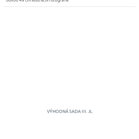
obvod 49 cm ilustrační fotografie
VÝHODNÁ SADA III. JL
Průměrné
hodnocení