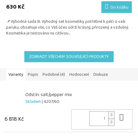
produktu
630 Kč
Do košíku
je
5,0
📌Výhodná sada III. Výhodný set kosmetiky potřebné k péči o vaši
z
paruku, obsahuje vše, co Váš účes udrží krásný, přirozený a vzdušný.
5
Kosmetika je testována na citlivou...
hvězdiček.
ZOBRAZIT VŠECHNY SOUVISEJÍCÍ PRODUKTY
Varianty
Popis
Podobné (4)
Hodnocení
Diskuze
Odstín: salt/pepper mix
Skladem
| 4207/60
Do 
6 818 Kč