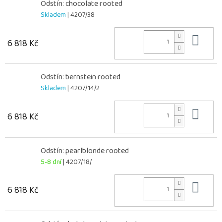
Odstín: chocolate rooted
Skladem
| 4207/38
Do 
6 818 Kč
Odstín: bernstein rooted
Skladem
| 4207/14/2
Do 
6 818 Kč
Odstín: pearlblonde rooted
5-8 dní
| 4207/18/
Do 
6 818 Kč