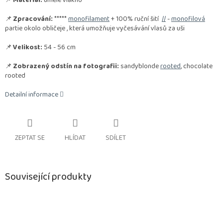
📌
Materiál:
umělé vlákno
📌
Zpracování:
*****
monofilament
+ 100% ruční šití
//
-
monofilová
partie okolo obličeje , která umožňuje vyčesávání vlasů za uši
📌
Velikost:
54 - 56 cm
📌
Zobrazený odstín na fotografii:
sandyblonde
rooted
, chocolate
rooted
Detailní informace
ZEPTAT SE
HLÍDAT
SDÍLET
Související produkty