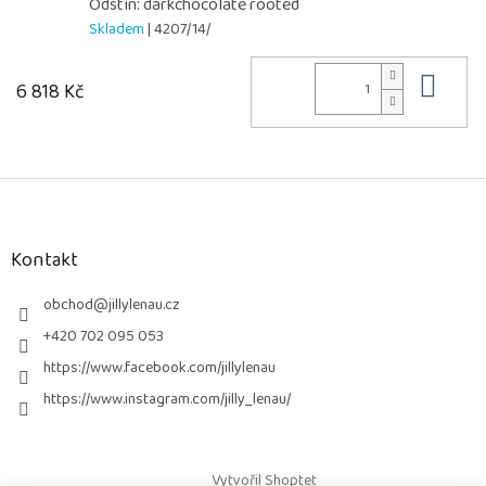
Odstín: darkchocolate rooted
Skladem
| 4207/14/
Do 
6 818 Kč
Z
á
p
a
Kontakt
t
í
obchod
@
jillylenau.cz
+420 702 095 053
https://www.facebook.com/jillylenau
https://www.instagram.com/jilly_lenau/
Vytvořil Shoptet