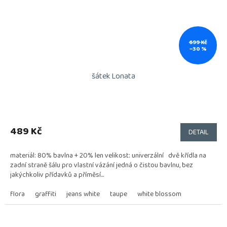
699 Kč
–30 %
šátek Lonata
Průměrné
hodnocení
produktu
489 Kč
DETAIL
je
5,0
materiál: 80% bavlna + 20% len velikost: univerzální dvě křídla na
z
zadní straně šálu pro vlastní vázání jedná o čistou bavlnu, bez
5
jakýchkoliv přídavků a příměsí...
hvězdiček.
flora
graffiti
jeans white
taupe
white blossom