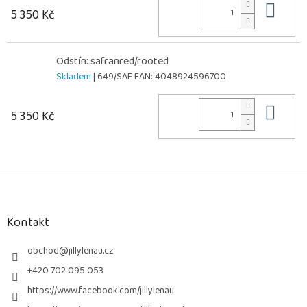
Do 
5 350 Kč
Odstín: safranred/rooted
Skladem
| 649/SAF
EAN:
4048924596700
Do 
5 350 Kč
Z
á
p
a
Kontakt
t
í
obchod
@
jillylenau.cz
+420 702 095 053
https://www.facebook.com/jillylenau