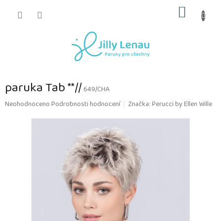
Přejít
NÁKUP
na
obsah
KOŠÍK
paruka Tab **//
649/CHA
Průměrné
Neohodnoceno
Podrobnosti hodnocení
Značka:
Perucci by Ellen Wille
hodnocení
produktu
je
0,0
z
5
hvězdiček.