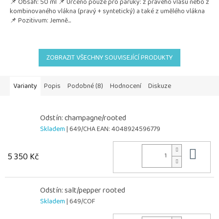
📌 Obsah: 50 ml 📌 Určeno pouze pro paruky: z pravého vlasu nebo z
kombinovaného vlákna (pravý + syntetický) a také z umělého vlákna
📌 Pozitivum: Jemně...
ZOBRAZIT VŠECHNY SOUVISEJÍCÍ PRODUKTY
Varianty
Popis
Podobné (8)
Hodnocení
Diskuze
Odstín: champagne/rooted
Skladem
| 649/CHA
EAN:
4048924596779
Do 
5 350 Kč
Odstín: salt/pepper rooted
Skladem
| 649/COF