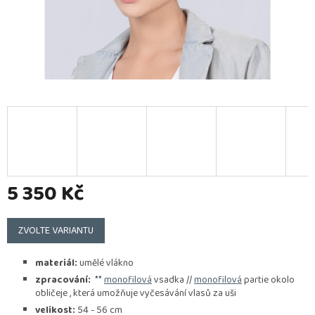
5 350 Kč
Měrná
cena:
ZVOLTE VARIANTU
materiál:
umělé vlákno
zpracování:
**
monofilová
vsadka //
monofilová
partie okolo
obličeje , která umožňuje vyčesávání vlasů za uši
velikost:
54 - 56 cm