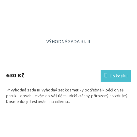
VÝHODNÁ SADA III. JL
Průměrné
hodnocení
produktu
630 Kč
Do košíku
je
5,0
📌Výhodná sada III. Výhodný set kosmetiky potřebné k péči o vaši
z
paruku, obsahuje vše, co Váš účes udrží krásný, přirozený a vzdušný.
5
Kosmetika je testována na citlivou...
hvězdiček.