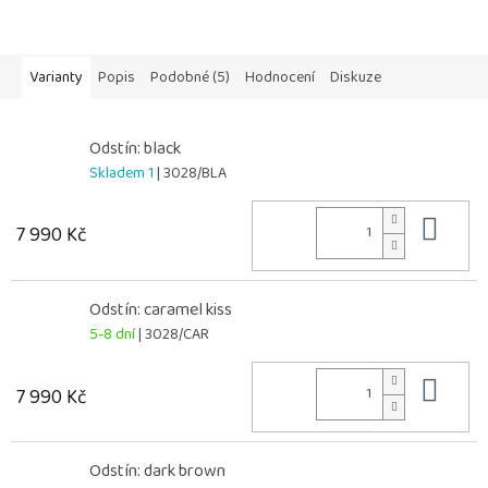
Varianty
Popis
Podobné (5)
Hodnocení
Diskuze
Odstín: black
Skladem 1
| 3028/BLA
Do 
7 990 Kč
Odstín: caramel kiss
5-8 dní
| 3028/CAR
Do 
7 990 Kč
Odstín: dark brown