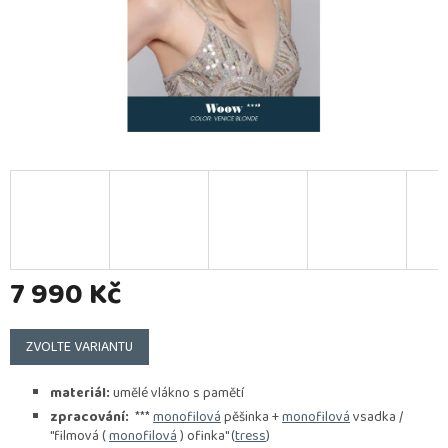
7 990 Kč
Měrná
cena:
ZVOLTE VARIANTU
materiál:
umělé vlákno s pamětí
zpracování:
***
monofilová
pěšinka +
monofilová
vsadka /
"filmová (
monofilová
) ofinka" (
tress
)