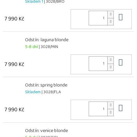
Skladem 1
| 3028/BRO
Do 
7 990 Kč
Odstín: laguna blonde
5-8 dní
| 3028/MIN
Do 
7 990 Kč
Odstín: spring blonde
Skladem
| 3028/FLA
Do 
7 990 Kč
Odstín: venice blonde