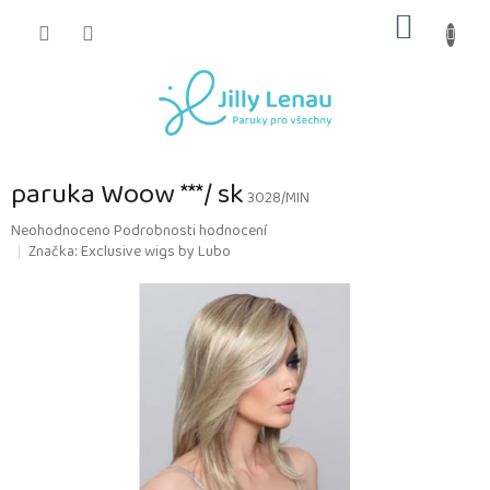
Přejít
NÁKUP
na
obsah
KOŠÍK
paruka Woow ***/ sk
3028/MIN
Průměrné
Neohodnoceno
Podrobnosti hodnocení
hodnocení
Značka:
Exclusive wigs by Lubo
produktu
je
0,0
z
5
hvězdiček.