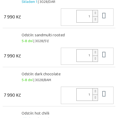
Skladem 1
| 3028/DAR
Do 
7 990 Kč
Odstín: sandmulti rooted
5-8 dní
| 3028/51/
Do 
7 990 Kč
Odstín: dark chocolate
5-8 dní
| 3028/BAM
Do 
7 990 Kč
Odstín: hot chilli