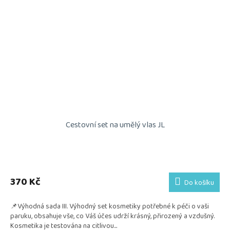
Cestovní set na umělý vlas JL
Průměrné
hodnocení
produktu
370 Kč
Do košíku
je
5,0
📌Výhodná sada III. Výhodný set kosmetiky potřebné k péči o vaši
z
paruku, obsahuje vše, co Váš účes udrží krásný, přirozený a vzdušný.
5
Kosmetika je testována na citlivou...
hvězdiček.