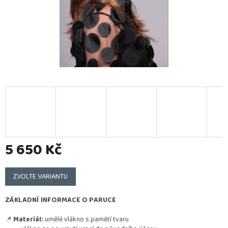
5 650 Kč
Měrná
cena:
ZVOLTE VARIANTU
ZÁKLADNÍ INFORMACE O PARUCE
📌
Materiál:
umělé vlákno s pamětí tvaru