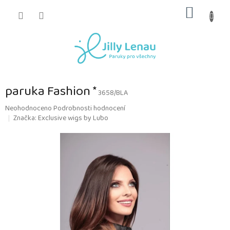
Přejít
NÁKUP
na
obsah
KOŠÍK
paruka Fashion *
3658/BLA
Průměrné
Neohodnoceno
Podrobnosti hodnocení
hodnocení
Značka:
Exclusive wigs by Lubo
produktu
je
0,0
z
5
hvězdiček.