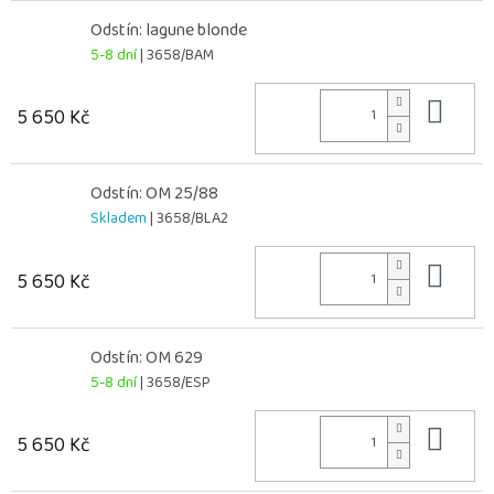
Odstín: lagune blonde
5-8 dní
| 3658/BAM
Do 
5 650 Kč
Odstín: OM 25/88
Skladem
| 3658/BLA2
Do 
5 650 Kč
Odstín: OM 629
5-8 dní
| 3658/ESP
Do 
5 650 Kč