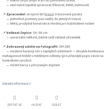
→ vlákno se po umytí vrací do původního účesu
→ není nutné tepelně upravovat (fénovat, žehlit, kulmovat)
📌
Zpracování:
strojové šití (
tress
), tressovaná paruka
→ jednotlivé prameny jsou našity do jemných tressů
→ lehká, prodyšná konstrukce vhodná pro každodenní nošení
📌
Velikost čepice:
54–56 cm
→ univerzální velikost, běžně sedí většině uživatelek
📌
Zobrazený odstín na fotografii:
OM 280
→ moderní barevný tón v teplejších odstínech — obvykle kombinace
mahagonově hnědé s měděnými odlesky (pro přesnější popis závisí na
konkrétním výrobci)
→ módní barva s přirozeným dojmem
Detailní informace
ZEPTAT SE
HLÍDAT
SDÍLET