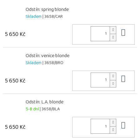
Odstín: spring blonde
Skladem
| 3658/CAR
Do 
5 650 Kč
Odstín: venice blonde
Skladem
| 3658/BRO
Do 
5 650 Kč
Odstín: L.A. blonde
5-8 dní
| 3658/BLA
Do 
5 650 Kč