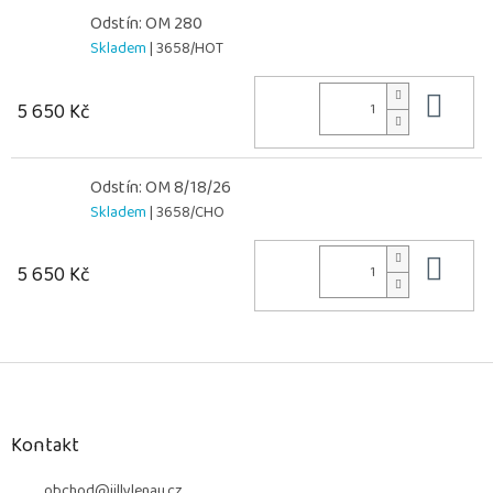
Odstín: OM 280
Skladem
| 3658/HOT
Do 
5 650 Kč
Odstín: OM 8/18/26
Skladem
| 3658/CHO
Do 
5 650 Kč
Z
á
p
a
Kontakt
t
obchod
@
jillylenau.cz