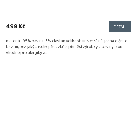
499 Kč
DETAIL
materiál: 95% bavlna, 5% elastan velikost: univerzální jedná o čistou
bavlnu, bez jakýchkoliv přídavků a příměsí výrobky z bavlny jsou
vhodné pro alergiky a...