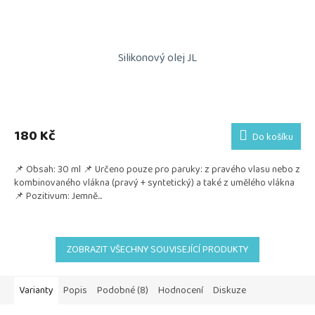
Silikonový olej JL
180 Kč
Do košíku
📌 Obsah: 30 ml 📌 Určeno pouze pro paruky: z pravého vlasu nebo z
kombinovaného vlákna (pravý + syntetický) a také z umělého vlákna
📌 Pozitivum: Jemně...
ZOBRAZIT VŠECHNY SOUVISEJÍCÍ PRODUKTY
Varianty
Popis
Podobné (8)
Hodnocení
Diskuze