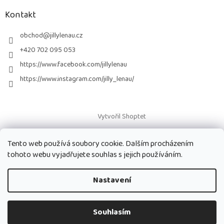
p
a
a
Kontakt
c
t
í
í
obchod
@
jillylenau.cz
p
r
+420 702 095 053
v
https://www.facebook.com/jillylenau
k
y
https://www.instagram.com/jilly_lenau/
v
ý
p
i
Vytvořil Shoptet
s
u
Tento web používá soubory cookie. Dalším procházením
Copyright 2026
Paruky Jilly Lenau s.r.o.
. Všechna práva vyhrazena.
tohoto webu vyjadřujete souhlas s jejich používáním.
Nastavení
Souhlasím