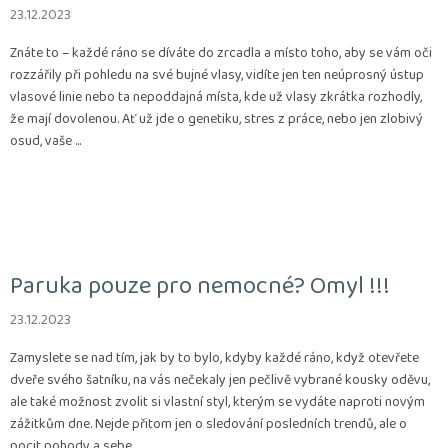
23.12.2023
Znáte to – každé ráno se díváte do zrcadla a místo toho, aby se vám oči
rozzářily při pohledu na své bujné vlasy, vidíte jen ten neúprosný ústup
vlasové linie nebo ta nepoddajná místa, kde už vlasy zkrátka rozhodly,
že mají dovolenou. Ať už jde o genetiku, stres z práce, nebo jen zlobivý
osud, vaše ...
Paruka pouze pro nemocné? Omyl !!!
23.12.2023
Zamyslete se nad tím, jak by to bylo, kdyby každé ráno, když otevřete
dveře svého šatníku, na vás nečekaly jen pečlivě vybrané kousky oděvu,
ale také možnost zvolit si vlastní styl, kterým se vydáte naproti novým
zážitkům dne. Nejde přitom jen o sledování posledních trendů, ale o
pocit pohody a sebe...