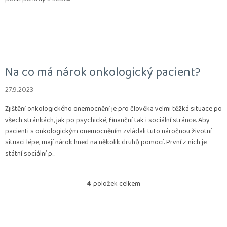
Na co má nárok onkologický pacient?
27.9.2023
Zjištění onkologického onemocnění je pro člověka velmi těžká situace po
všech stránkách, jak po psychické, finanční tak i sociální stránce. Aby
pacienti s onkologickým onemocněním zvládali tuto náročnou životní
situaci lépe, mají nárok hned na několik druhů pomocí. První z nich je
státní sociální p...
4
položek celkem
O
v
l
Z
á
á
d