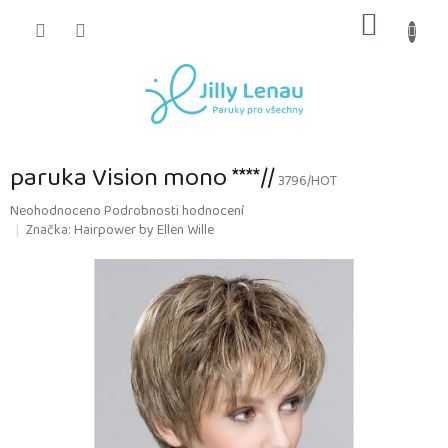
Přejít
NÁKUP
na
obsah
KOŠÍK
paruka Vision mono ****//
3796/HOT
Průměrné
Neohodnoceno
Podrobnosti hodnocení
hodnocení
Značka:
Hairpower by Ellen Wille
produktu
je
0,0
z
5
hvězdiček.