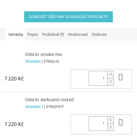
ZOBRAZIT VŠECHNY SOUVISEJÍCÍ PRODUKTY
Varianty
Popis
Podobné (7)
Hodnocení
Diskuze
Odstín: smoke mix
Skladem
| 3796/LIG
Do 
7 220 Kč
Odstín: darksand rooted
Skladem 1
| 3796/HOT
Do 
7 220 Kč