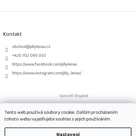
Z
á
p
a
Kontakt
t
í
obchod
@
jillylenau.cz
+420 702 095 053
https://www.facebook.com/jillylenau
https://www.instagram.com/jilly_lenau/
Vytvořil Shoptet
Tento web používá soubory cookie. Dalším procházením
Copyright 2026
Paruky Jilly Lenau s.r.o.
. Všechna práva vyhrazena.
tohoto webu vyjadřujete souhlas s jejich používáním.
Nastavení