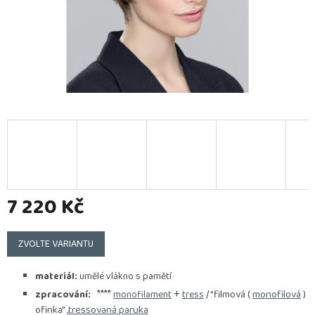
7 220 Kč
Měrná
cena:
ZVOLTE VARIANTU
materiál:
umělé vlákno s pamětí
****
+
/ "filmová (
monofilová
)
zpracování:
monofilament
tress
ofinka" ,
tressovaná paruka