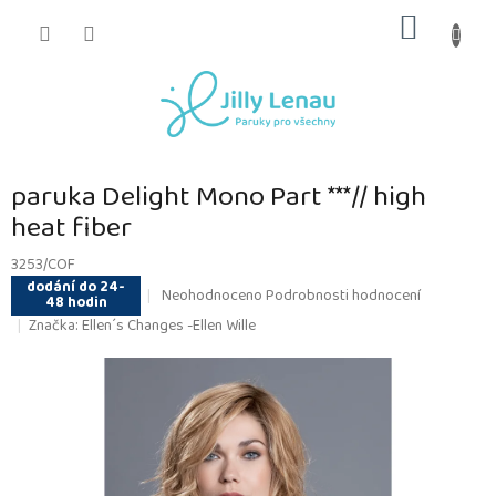
Přejít
NÁKUP
na
obsah
KOŠÍK
paruka Delight Mono Part ***// high
heat fiber
3253/COF
dodání do 24-
Průměrné
Neohodnoceno
Podrobnosti hodnocení
48 hodin
hodnocení
Značka:
Ellen´s Changes -Ellen Wille
produktu
je
0,0
z
5
hvězdiček.