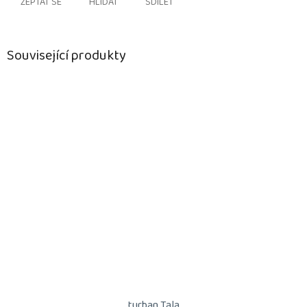
ZEPTAT SE
HLÍDAT
SDÍLET
Související produkty
turban Tala