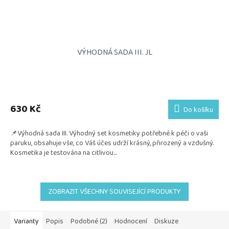
VÝHODNÁ SADA III. JL
Průměrné
hodnocení
produktu
630 Kč
Do košíku
je
5,0
📌Výhodná sada III. Výhodný set kosmetiky potřebné k péči o vaši
z
paruku, obsahuje vše, co Váš účes udrží krásný, přirozený a vzdušný.
5
Kosmetika je testována na citlivou...
hvězdiček.
ZOBRAZIT VŠECHNY SOUVISEJÍCÍ PRODUKTY
Varianty
Popis
Podobné (2)
Hodnocení
Diskuze