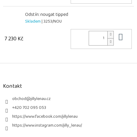
Odstín: nougat tipped
Skladem
| 3253/NOU
Do 
7 230 Kč
Z
á
p
a
Kontakt
t
í
obchod
@
jillylenau.cz
+420 702 095 053
https://www.facebook.com/jillylenau
https://www.instagram.com/jilly_lenau/