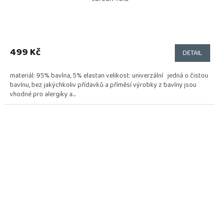
499 Kč
DETAIL
materiál: 95% bavlna, 5% elastan velikost: univerzální jedná o čistou
bavlnu, bez jakýchkoliv přídavků a příměsí výrobky z bavlny jsou
vhodné pro alergiky a...