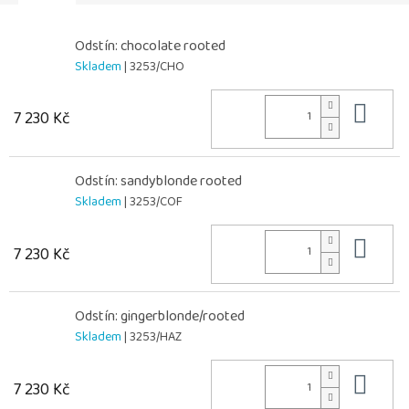
Odstín: chocolate rooted
Skladem
| 3253/CHO
Do 
7 230 Kč
Odstín: sandyblonde rooted
Skladem
| 3253/COF
Do 
7 230 Kč
Odstín: gingerblonde/rooted
Skladem
| 3253/HAZ
Do 
7 230 Kč