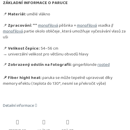
ZÁKLADNÍ INFORMACE O PARUCE
📌
Materiál:
umělé vlákno
📌
Zpracování:
***
monofilová
pěšinka +
monofilová
vsadka //
monofilová
partie okolo obličeje , která umožňuje vyčesávání vlasů za
uši
📌
Velikost čepice:
54–56 cm
→ univerzální velikost pro většinu obvodů hlavy
📌
Zobrazený odstín na fotografii:
gingerblonde
rooted
📌 Fiber hight heat:
paruka se může tepelně upravovat díky
memory efektu ( teplota do 130°, nesmí se překročit výše)
Detailní informace