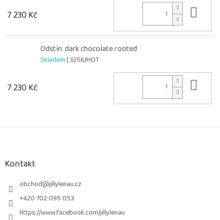
Do 
7 230 Kč
Odstín: dark chocolate rooted
Skladem
| 3256/HOT
Do 
7 230 Kč
Z
á
p
a
Kontakt
t
í
obchod
@
jillylenau.cz
+420 702 095 053
https://www.facebook.com/jillylenau