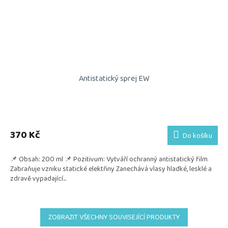
Antistatický sprej EW
370 Kč
Do košíku
📌 Obsah: 200 ml 📌 Pozitivum: Vytváří ochranný antistatický film
Zabraňuje vzniku statické elektřiny Zanechává vlasy hladké, lesklé a
zdravě vypadající...
ZOBRAZIT VŠECHNY SOUVISEJÍCÍ PRODUKTY