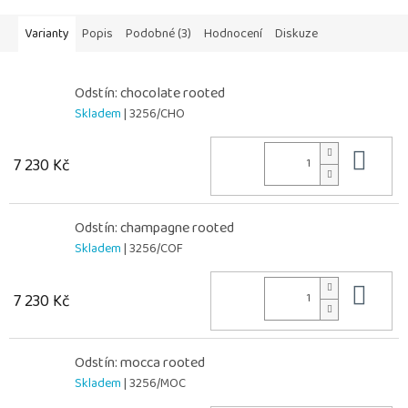
Varianty
Popis
Podobné (3)
Hodnocení
Diskuze
Odstín: chocolate rooted
Skladem
| 3256/CHO
Do 
7 230 Kč
Odstín: champagne rooted
Skladem
| 3256/COF
Do 
7 230 Kč
Odstín: mocca rooted
Skladem
| 3256/MOC