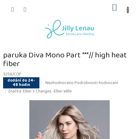
Přejít
NÁKUP
na
obsah
KOŠÍK
paruka Diva Mono Part ***// high heat
fiber
3256/COF
dodání do 24-
Průměrné
Neohodnoceno
Podrobnosti hodnocení
48 hodin
hodnocení
Značka:
Ellen´s Changes -Ellen Wille
produktu
je
0,0
z
5
hvězdiček.