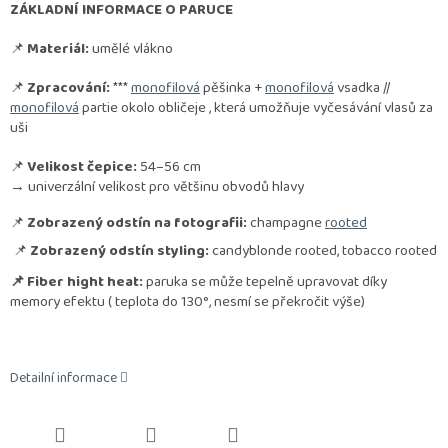
ZÁKLADNÍ INFORMACE O PARUCE
📌
Materiál:
umělé vlákno
📌
Zpracování:
***
monofilová
pěšinka +
monofilová
vsadka //
monofilová
partie okolo obličeje , která umožňuje vyčesávání vlasů za
uši
📌
Velikost čepice:
54–56 cm
→ univerzální velikost pro většinu obvodů hlavy
📌
Zobrazený odstín na fotografii:
champagne
rooted
📌
Zobrazený odstín styling:
candyblonde rooted, tobacco rooted
📌 Fiber hight heat:
paruka se může tepelně upravovat díky
memory efektu ( teplota do 130°, nesmí se překročit výše)
Detailní informace