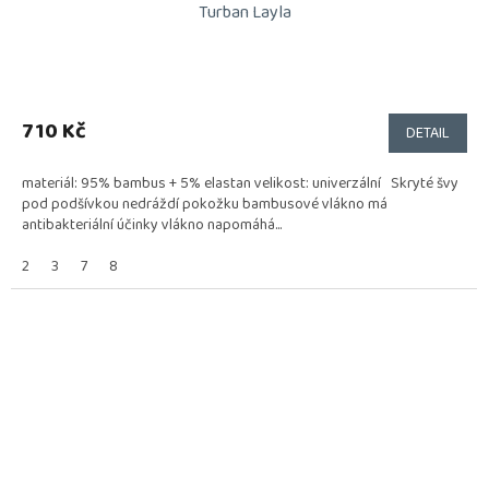
Turban Layla
710 Kč
DETAIL
materiál: 95% bambus + 5% elastan velikost: univerzální Skryté švy
pod podšívkou nedráždí pokožku bambusové vlákno má
antibakteriální účinky vlákno napomáhá...
2
3
7
8