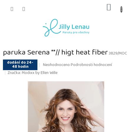
Přejít
NÁKUP
na
obsah
KOŠÍK
paruka Serena **// higt heat fiber
3829/MOC
dodání do 24-
Průměrné
Neohodnoceno
Podrobnosti hodnocení
48 hodin
hodnocení
Značka:
Modixx by Ellen Wille
produktu
je
0,0
z
5
hvězdiček.