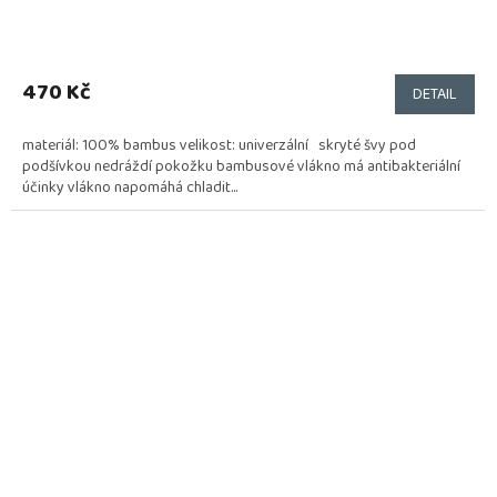
470 Kč
DETAIL
materiál: 100% bambus velikost: univerzální skryté švy pod
podšívkou nedráždí pokožku bambusové vlákno má antibakteriální
účinky vlákno napomáhá chladit...