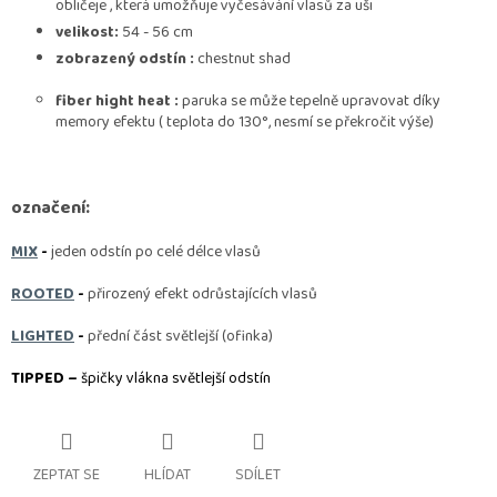
obličeje , která umožňuje vyčesávání vlasů za uši
velikost:
54 - 56 cm
zobrazený odstín :
chestnut shad
fiber hight heat :
paruka se může tepelně upravovat díky
memory efektu ( teplota do 130°, nesmí se překročit výše)
označení:
MIX
-
jeden odstín po celé délce vlasů
ROOTED
-
přirozený efekt odrůstajících vlasů
LIGHTED
-
přední část světlejší (ofinka)
TIPPED –
špičky vlákna světlejší odstín
ZEPTAT SE
HLÍDAT
SDÍLET