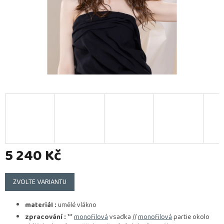
5 240 Kč
Měrná
cena:
ZVOLTE VARIANTU
materiál :
umělé vlákno
zpracování :
**
monofilová
vsadka //
monofilová
partie okolo