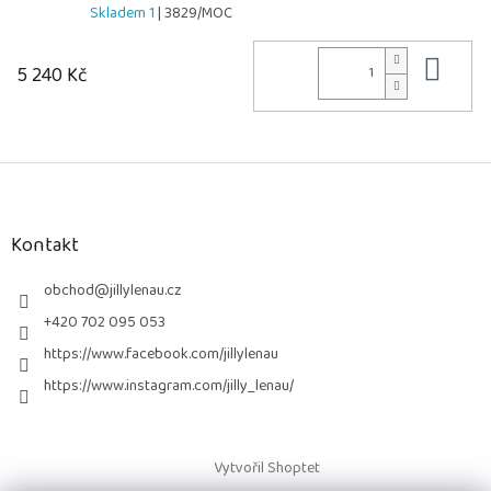
Skladem 1
| 3829/MOC
Do 
5 240 Kč
Z
á
p
a
Kontakt
t
í
obchod
@
jillylenau.cz
+420 702 095 053
https://www.facebook.com/jillylenau
https://www.instagram.com/jilly_lenau/
Vytvořil Shoptet