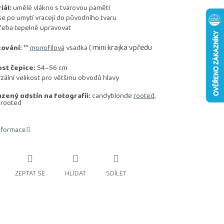
iál:
umělé vlákno s tvarovou pamětí
se po umytí vracejí do původního tvaru
řeba tepelně upravovat
mini krajka vpředu
ování:
**
monofilová
vsadka (
ost čepice:
54–56 cm
ální velikost pro většinu obvodů hlavy
zený odstín na fotografii:
candyblonde
rooted
,
 rooted
informace
ZEPTAT SE
HLÍDAT
SDÍLET