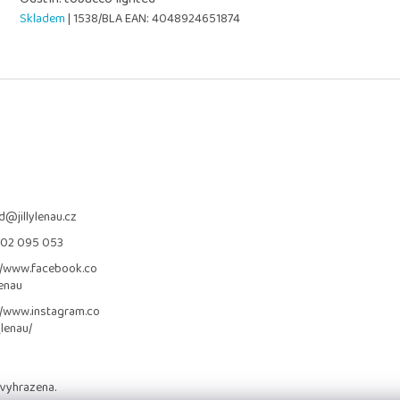
Skladem
| 1538/BLA
EAN:
4048924651874
d
@
jillylenau.cz
702 095 053
//www.facebook.co
lenau
//www.instagram.co
_lenau/
 vyhrazena.