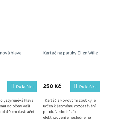
nová hlava
Kartáč na paruky Ellen Wille
Průměrné
hodnocení
produktu
250 Kč
Do košíku
Do košíku
je
5,0
polystyrenévá hlava
Kartáč s kovovými zoubky je
z
nní odložení vaší
určen k šetrnému rozčesávání
5
od 49 cm ilustrační
paruk. Nedochází k
hvězdiček.
elektrizování a následnému
vytrhávání vlasu. Posíláme 1 kus.