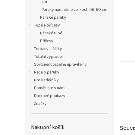
n
cm
e
Paruky nadměrné velikosti 56-60 cm
l
Pánské paruky
Tupé a příčesy
Pánské tupé
Příčesy
Turbany a šátky
Totální výprodej
Sortiment tepelně upravitelný
Péče o paruky
Pro kadeřníky
Pomáhejte s námi
Dárkové poukazy
Značky
Souvi
Nákupní košík