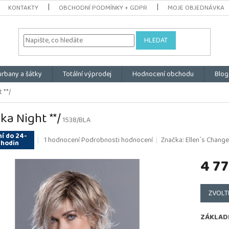
KONTAKTY
OBCHODNÍ PODMÍNKY + GDPR
MOJE OBJEDNÁVKA
HLEDAT
urbany a šátky
Totální výprodej
Hodnocení obchodu
Blog
 **/
ka Night **/
1538/BLA
í do 24-
Průměrné
1 hodnocení
Podrobnosti hodnocení
Značka:
Ellen´s Changes
 hodin
hodnocení
produktu
4 77
je
5,0
Měrná
z
cena:
ZVOLT
5
hvězdiček.
ZÁKLAD