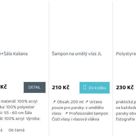
e+Šála Kaliana
Šampon na umělý vlas JL
Polystyre
 Kč
210 Kč
230 Kč
DETAIL
Do košíku
 materiál: 100% acryl
📌 Obsah: 200 ml 📌 Určeno
praktická 
ka: 100% polyester
pouze pro paruky: z umělého
na každode
st: 55 - 60 cm Šála
vlasu 📌 Profesionální šampon
paruky obv
ál: 100% acryl Výroba:
Čistí vlasy i vlasová vlákna
fotografie
hodné pro sušení v
Regeneruje a posiluje jejich
 prádla návod...
dá
06 černá
strukturu Chrání...