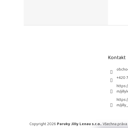
Z
á
p
a
t
Kontakt
í
obcho
+420 
https:
m/jilly
https:
m/jilly
Copyright 2026
Paruky Jilly Lenau s.r.o.
. Všechna práva