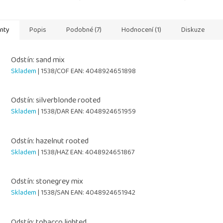
anty
Popis
Podobné (7)
Hodnocení (1)
Diskuze
Odstín: sand mix
Skladem
| 1538/COF
EAN:
4048924651898
Odstín: silverblonde rooted
Skladem
| 1538/DAR
EAN:
4048924651959
Odstín: hazelnut rooted
Skladem
| 1538/HAZ
EAN:
4048924651867
Odstín: stonegrey mix
Skladem
| 1538/SAN
EAN:
4048924651942
Odstín: tobacco lighted