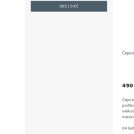
0
KS /
0 KČ
Čepic
490
Čepice
podšív
veliko
materi
EU nev
sušičce
04 še