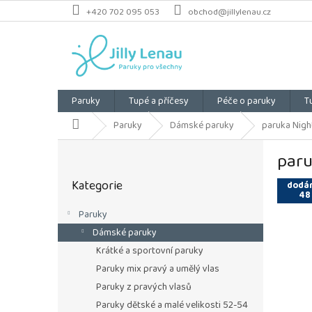
Přejít
+420 702 095 053
obchod@jillylenau.cz
na
obsah
Paruky
Tupé a příčesy
Péče o paruky
T
Domů
Paruky
Dámské paruky
paruka Night
P
paru
o
Přeskočit
s
Kategorie
kategorie
dodán
t
48
r
Paruky
a
Dámské paruky
n
n
Krátké a sportovní paruky
í
Paruky mix pravý a umělý vlas
p
Paruky z pravých vlasů
a
Paruky dětské a malé velikosti 52-54