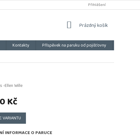
Přihlášení
NÁKUPNÍ
Prázdný košík
KOŠÍK
Kontakty
Příspěvek na paruku od pojišťovny
Vše o náku
 -Ellen Wille
0 Kč
E VARIANTU
NÍ INFORMACE O PARUCE