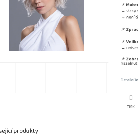
📌
Mater
→ vlasy 
→ není t
📌
Zprac
📌
Velik
→ univerz
📌
Zobra
hazelnut
Detailní 
TISK
sející produkty