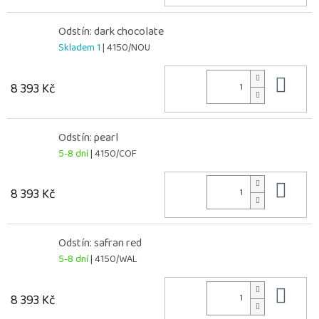
Odstín: dark chocolate
Skladem 1
| 4150/NOU
Do 
8 393 Kč
Odstín: pearl
5-8 dní
| 4150/COF
Do 
8 393 Kč
Odstín: safran red
5-8 dní
| 4150/WAL
Do 
8 393 Kč