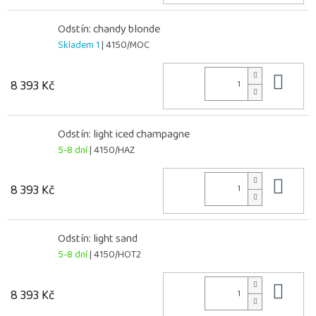
Odstín: chandy blonde
Skladem 1
| 4150/MOC
Do 
8 393 Kč
Odstín: light iced champagne
5-8 dní
| 4150/HAZ
Do 
8 393 Kč
Odstín: light sand
5-8 dní
| 4150/HOT2
Do 
8 393 Kč