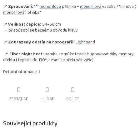
📌
Zpracování:
***
monofilová
pěšinka +
monofilová
vsadka / "filmová (
monofilová
) ofinka"
📌
Velikost čepice:
54–56 cm
→ přizpůsobí se běžnému obvodu hlavy
📌
Zobrazený odstín na fotografii:
Light
sand
📌
Fiber hight heat:
paruka se může tepelně upravovat díky memory
efektu ( teplota do 130°, nesmí se překročit výše)
Detailní informace
ZEPTAT SE
HLÍDAT
SDÍLET
Související produkty