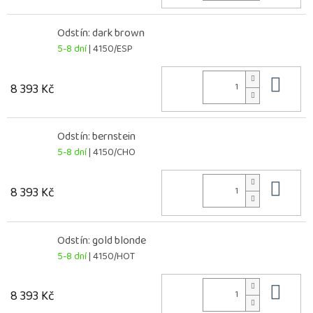
Odstín: dark brown
5-8 dní
| 4150/ESP
Do 
8 393 Kč
Odstín: bernstein
5-8 dní
| 4150/CHO
Do 
8 393 Kč
Odstín: gold blonde
5-8 dní
| 4150/HOT
Do 
8 393 Kč