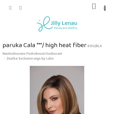
Přejít
NÁKUP
na
obsah
KOŠÍK
paruka Cala ***/ high heat fiber
4150/BLA
Průměrné
Neohodnoceno
Podrobnosti hodnocení
hodnocení
Značka:
Exclusive wigs by Lubo
produktu
je
0,0
z
5
hvězdiček.