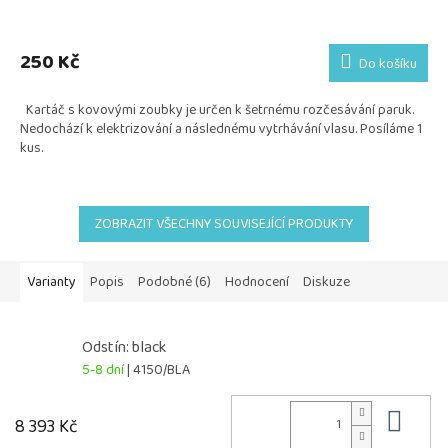
Průměrné
hodnocení
produktu
250 Kč
Do košíku
je
5,0
Kartáč s kovovými zoubky je určen k šetrnému rozčesávání paruk.
z
Nedochází k elektrizování a následnému vytrhávání vlasu. Posíláme 1
5
kus.
hvězdiček.
ZOBRAZIT VŠECHNY SOUVISEJÍCÍ PRODUKTY
Varianty
Popis
Podobné (6)
Hodnocení
Diskuze
Odstín: black
5-8 dní
| 4150/BLA
Do 
8 393 Kč