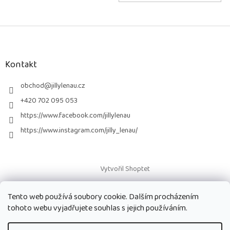
Z
á
p
a
Kontakt
t
í
obchod
@
jillylenau.cz
+420 702 095 053
https://www.facebook.com/jillylenau
https://www.instagram.com/jilly_lenau/
Vytvořil Shoptet
Tento web používá soubory cookie. Dalším procházením
Copyright 2026
Paruky Jilly Lenau s.r.o.
. Všechna práva vyhrazena.
tohoto webu vyjadřujete souhlas s jejich používáním.