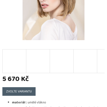
5 670 Kč
Měrná
cena:
ZVOLTE VARIANTU
materiál :
umělé vlákno