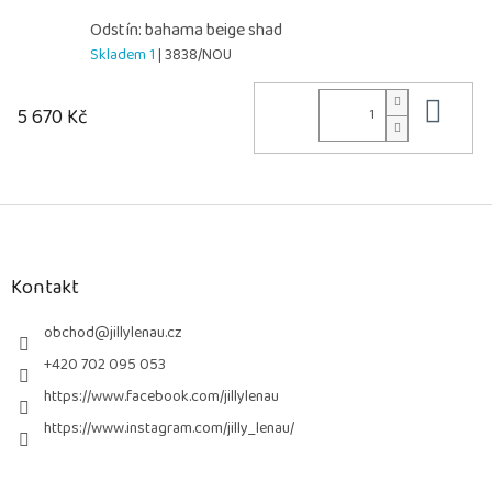
Odstín: bahama beige shad
Skladem 1
| 3838/NOU
Do 
5 670 Kč
Z
á
p
a
Kontakt
t
í
obchod
@
jillylenau.cz
+420 702 095 053
https://www.facebook.com/jillylenau
https://www.instagram.com/jilly_lenau/