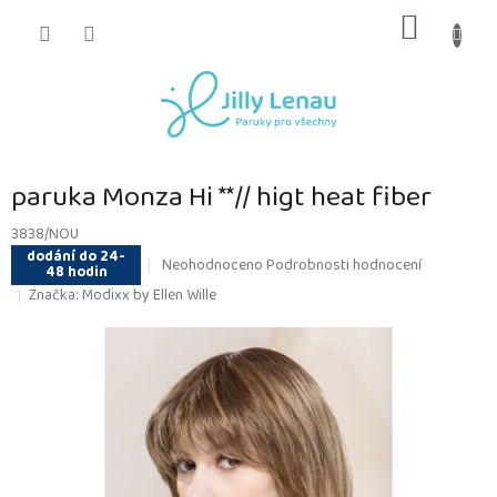
Přejít
NÁKUP
na
obsah
KOŠÍK
paruka Monza Hi **// higt heat fiber
3838/NOU
dodání do 24-
Průměrné
Neohodnoceno
Podrobnosti hodnocení
48 hodin
hodnocení
Značka:
Modixx by Ellen Wille
produktu
je
0,0
z
5
hvězdiček.