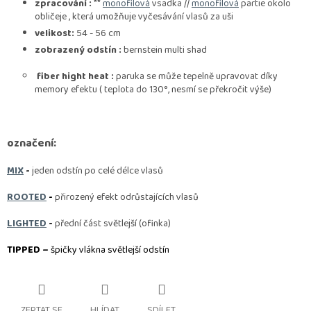
zpracování :
**
monofilová
vsadka //
monofilová
partie okolo
obličeje , která umožňuje vyčesávání vlasů za uši
velikost:
54 - 56 cm
zobrazený odstín :
bernstein multi shad
fiber hight heat :
paruka se může tepelně
upravovat díky
memory efektu ( teplota do 130°, nesmí se překročit výše)
označení:
MIX
-
jeden odstín po celé délce vlasů
ROOTED
-
přirozený efekt odrůstajících vlasů
LIGHTED
-
přední část světlejší (ofinka)
TIPPED –
špičky vlákna světlejší odstín
ZEPTAT SE
HLÍDAT
SDÍLET