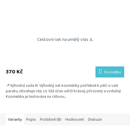
Cestovní set na umělý vlas JL
Průměrné
hodnocení
produktu
370 Kč
Do košíku
je
5,0
📌Výhodná sada III. Výhodný set kosmetiky potřebné k péči o vaši
z
paruku, obsahuje vše, co Váš účes udrží krásný, přirozený a vzdušný.
5
Kosmetika je testována na citlivou...
hvězdiček.
Varianty
Popis
Podobné (8)
Hodnocení
Diskuze