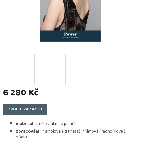
6 280 Kč
Měrná
cena:
ZVOLTE VARIANTU
materiál:
umělé vlákno s pamětí
zpracování:
* strojové šití (
tress
) / "filmová (
monofilová
)
ofinka"