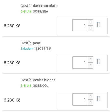
Odstín: dark chocolate
5-8 dní
| 3088/SEA
Do 
6 280 Kč
Odstín: pearl
Skladem 1
| 3088/51/
Do 
6 280 Kč
Odstín: venice blonde
5-8 dní
| 3088/COL
Do 
6 280 Kč