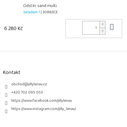
Odstín: sand multi
Skladem 1
| 3088/ICE
Do 
6 280 Kč
Z
á
p
a
Kontakt
t
í
obchod
@
jillylenau.cz
+420 702 095 053
https://www.facebook.com/jillylenau
https://www.instagram.com/jilly_lenau/