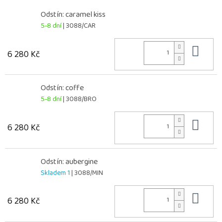
Odstín: caramel kiss
5-8 dní
| 3088/CAR
Do 
6 280 Kč
Odstín: coffe
5-8 dní
| 3088/BRO
Do 
6 280 Kč
Odstín: aubergine
Skladem 1
| 3088/MIN
Do 
6 280 Kč