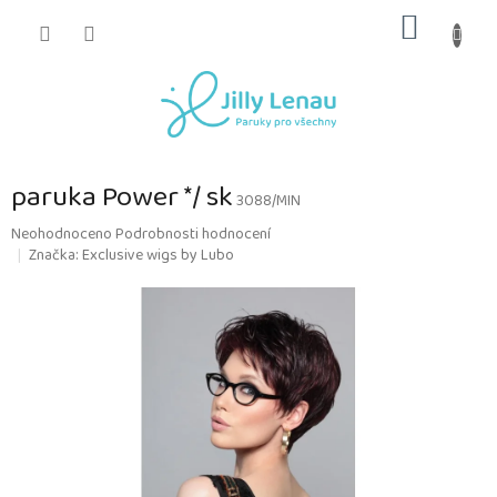
Přejít
NÁKUP
na
obsah
KOŠÍK
paruka Power */ sk
3088/MIN
Průměrné
Neohodnoceno
Podrobnosti hodnocení
hodnocení
Značka:
Exclusive wigs by Lubo
produktu
je
0,0
z
5
hvězdiček.