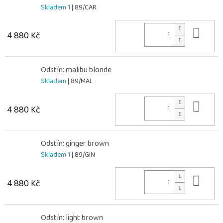
Skladem 1
| 89/CAR
Do 
4 880 Kč
Odstín: malibu blonde
Skladem
| 89/MAL
Do 
4 880 Kč
Odstín: ginger brown
Skladem 1
| 89/GIN
Do 
4 880 Kč
Odstín: light brown