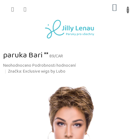
Přejít
NÁKUP
na
obsah
KOŠÍK
paruka Bari **
89/CAR
Průměrné
Neohodnoceno
Podrobnosti hodnocení
hodnocení
Značka:
Exclusive wigs by Lubo
produktu
je
0,0
z
5
hvězdiček.