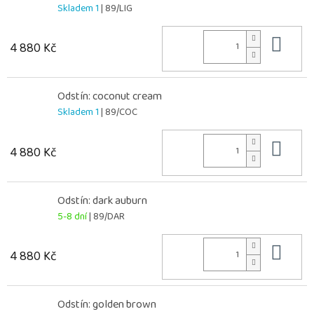
Skladem 1
| 89/LIG
Do 
4 880 Kč
Odstín: coconut cream
Skladem 1
| 89/COC
Do 
4 880 Kč
Odstín: dark auburn
5-8 dní
| 89/DAR
Do 
4 880 Kč
Odstín: golden brown