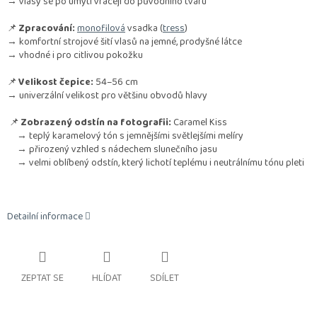
→ vlasy se po umytí vracejí do původního tvaru
📌
Zpracování:
monofilová
vsadka (
tress
)
→ komfortní strojové šití vlasů na jemné, prodyšné látce
→ vhodné i pro citlivou pokožku
📌
Velikost čepice:
54–56 cm
→ univerzální velikost pro většinu obvodů hlavy
📌
Zobrazený odstín na fotografii:
Caramel Kiss
→ teplý karamelový tón s jemnějšími světlejšími melíry
→ přirozený vzhled s nádechem slunečního jasu
→ velmi oblíbený odstín, který lichotí teplému i neutrálnímu tónu pleti
Detailní informace
ZEPTAT SE
HLÍDAT
SDÍLET