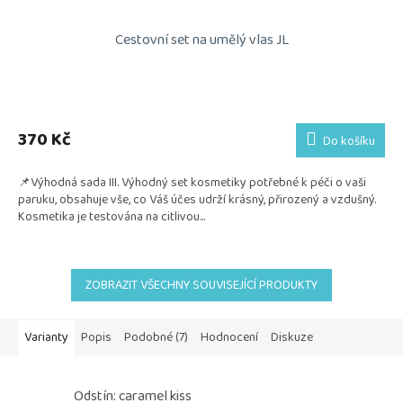
Cestovní set na umělý vlas JL
Průměrné
hodnocení
produktu
370 Kč
Do košíku
je
5,0
📌Výhodná sada III. Výhodný set kosmetiky potřebné k péči o vaši
z
paruku, obsahuje vše, co Váš účes udrží krásný, přirozený a vzdušný.
5
Kosmetika je testována na citlivou...
hvězdiček.
ZOBRAZIT VŠECHNY SOUVISEJÍCÍ PRODUKTY
Varianty
Popis
Podobné (7)
Hodnocení
Diskuze
Odstín: caramel kiss