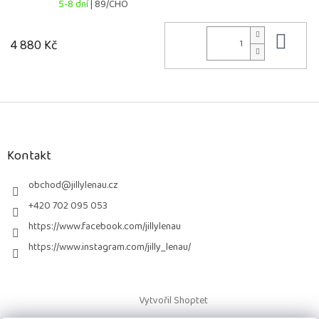
5-8 dní
| 89/CHO
Do 
4 880 Kč
Z
á
p
a
Kontakt
t
í
obchod
@
jillylenau.cz
+420 702 095 053
https://www.facebook.com/jillylenau
https://www.instagram.com/jilly_lenau/
Vytvořil Shoptet