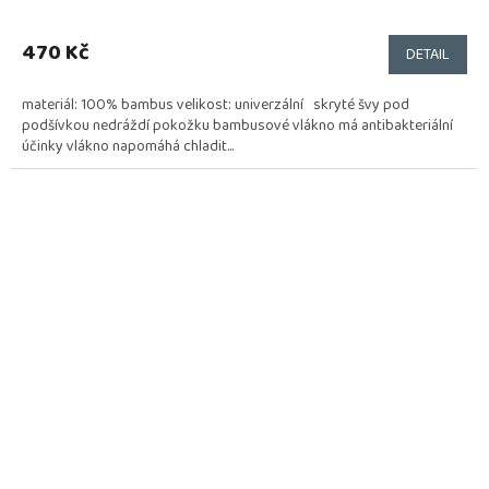
470 Kč
DETAIL
materiál: 100% bambus velikost: univerzální skryté švy pod
podšívkou nedráždí pokožku bambusové vlákno má antibakteriální
účinky vlákno napomáhá chladit...