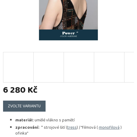
6 280 Kč
Měrná
cena:
ZVOLTE VARIANTU
materiál:
umělé vlákno s pamětí
zpracování:
* strojové šití (
tress
) / "filmová (
monofilová
)
ofinka"