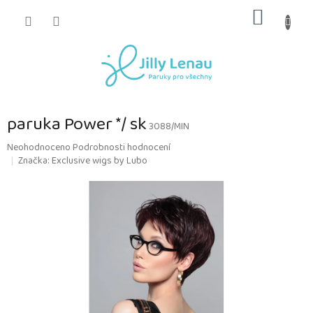
Přejít
NÁKUP
na
obsah
KOŠÍK
paruka Power */ sk
3088/MIN
Průměrné
Neohodnoceno
Podrobnosti hodnocení
hodnocení
Značka:
Exclusive wigs by Lubo
produktu
je
0,0
z
5
hvězdiček.