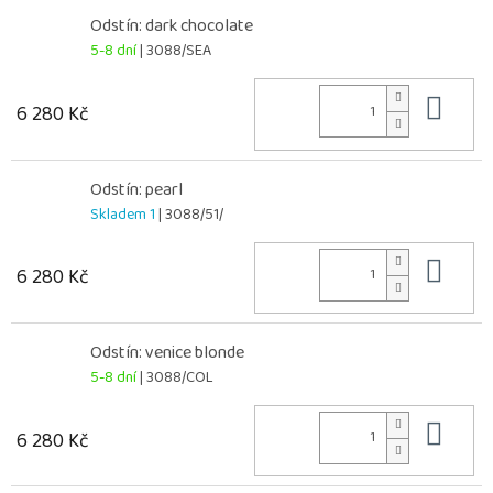
Odstín: dark chocolate
5-8 dní
| 3088/SEA
Do 
6 280 Kč
Odstín: pearl
Skladem 1
| 3088/51/
Do 
6 280 Kč
Odstín: venice blonde
5-8 dní
| 3088/COL
Do 
6 280 Kč