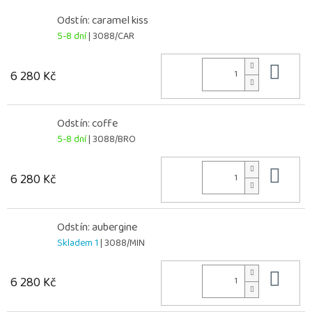
Odstín: caramel kiss
5-8 dní
| 3088/CAR
Do 
6 280 Kč
Odstín: coffe
5-8 dní
| 3088/BRO
Do 
6 280 Kč
Odstín: aubergine
Skladem 1
| 3088/MIN
Do 
6 280 Kč