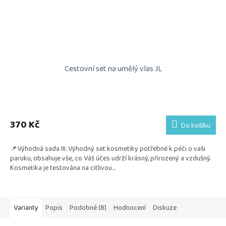
Cestovní set na umělý vlas JL
Průměrné
hodnocení
produktu
370 Kč
Do košíku
je
5,0
📌Výhodná sada III. Výhodný set kosmetiky potřebné k péči o vaši
z
paruku, obsahuje vše, co Váš účes udrží krásný, přirozený a vzdušný.
5
Kosmetika je testována na citlivou...
hvězdiček.
Varianty
Popis
Podobné (8)
Hodnocení
Diskuze