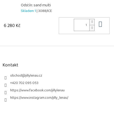
Odstín: sand multi
Skladem 1
| 3088/ICE
Do 
6 280 Kč
Z
á
p
a
Kontakt
t
í
obchod
@
jillylenau.cz
+420 702 095 053
https://www.facebook.com/jillylenau
https://www.instagram.com/jilly_lenau/