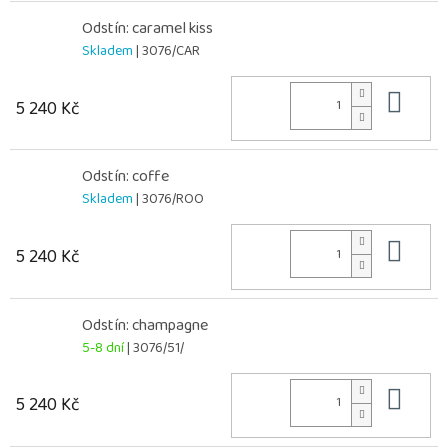
Odstín: caramel kiss
Skladem
| 3076/CAR
Do 
5 240 Kč
Odstín: coffe
Skladem
| 3076/ROO
Do 
5 240 Kč
Odstín: champagne
5-8 dní
| 3076/51/
Do 
5 240 Kč