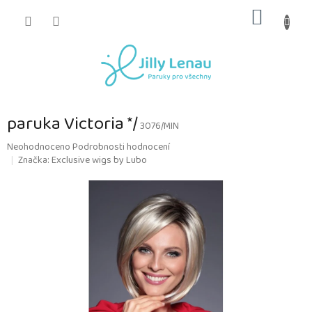
Přejít
NÁKUP
na
obsah
KOŠÍK
paruka Victoria */
3076/MIN
Průměrné
Neohodnoceno
Podrobnosti hodnocení
hodnocení
Značka:
Exclusive wigs by Lubo
produktu
je
0,0
z
5
hvězdiček.