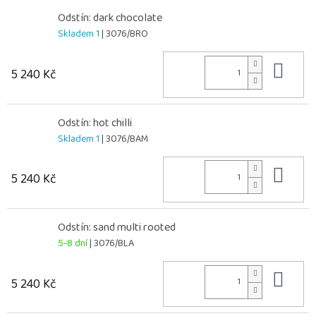
Odstín: dark chocolate
Skladem 1
| 3076/BRO
Do 
5 240 Kč
Odstín: hot chilli
Skladem 1
| 3076/BAM
Do 
5 240 Kč
Odstín: sand multi rooted
5-8 dní
| 3076/BLA
Do 
5 240 Kč