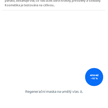
paruku, obsahuje vše, co Váš účes udrží krásný, přirozený a vzdušný.
5
Kosmetika je testována na citlivou...
hvězdiček.
470 Kč
–15 %
Regenerační maska na umělý vlas JL