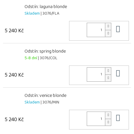
Odstín: laguna blonde
Skladem
| 3076/FLA
Do 
5 240 Kč
Odstín: spring blonde
5-8 dní
| 3076/COL
Do 
5 240 Kč
Odstín: venice blonde
Skladem
| 3076/MIN
Do 
5 240 Kč