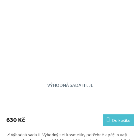
VÝHODNÁ SADA III. JL
Průměrné
hodnocení
produktu
630 Kč
Do košíku
je
5,0
📌Výhodná sada III. Výhodný set kosmetiky potřebné k péči o vaši
z