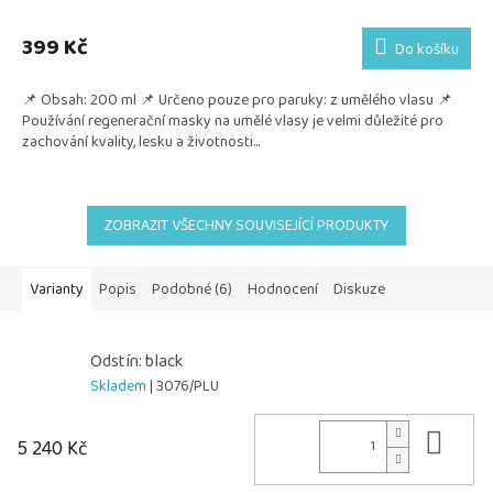
399 Kč
Do košíku
📌 Obsah: 200 ml 📌 Určeno pouze pro paruky: z umělého vlasu 📌
Používání regenerační masky na umělé vlasy je velmi důležité pro
zachování kvality, lesku a životnosti...
ZOBRAZIT VŠECHNY SOUVISEJÍCÍ PRODUKTY
Varianty
Popis
Podobné (6)
Hodnocení
Diskuze
Odstín: black
Skladem
| 3076/PLU
Do 
5 240 Kč