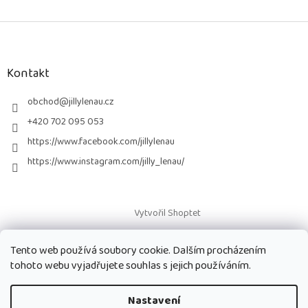
Z
á
p
a
Kontakt
t
í
obchod
@
jillylenau.cz
+420 702 095 053
https://www.facebook.com/jillylenau
https://www.instagram.com/jilly_lenau/
Vytvořil Shoptet
Tento web používá soubory cookie. Dalším procházením
Copyright 2026
Paruky Jilly Lenau s.r.o.
. Všechna práva vyhrazena.
tohoto webu vyjadřujete souhlas s jejich používáním.
Nastavení