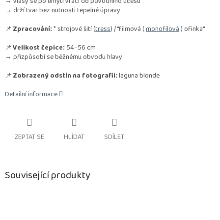
→ vlasy se po umytí vrací do původního účesu
→ drží tvar bez nutnosti tepelné úpravy
📌
Zpracování:
* strojové šití (
tress
) / "filmová (
monofilová
) ofinka"
📌
Velikost čepice:
54–56 cm
→ přizpůsobí se běžnému obvodu hlavy
📌
Zobrazený odstín na fotografii:
laguna blonde
Detailní informace
ZEPTAT SE
HLÍDAT
SDÍLET
Související produkty