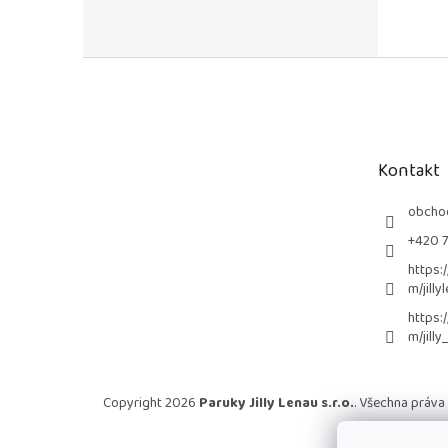
Z
á
p
a
t
Kontakt
í
obcho
+420 
https:
m/jilly
https:
m/jilly
Copyright 2026
Paruky Jilly Lenau s.r.o.
. Všechna práva