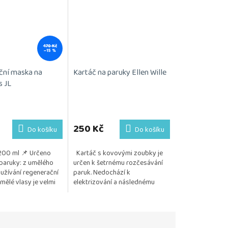
470 Kč
–15 %
ční maska na
Kartáč na paruky Ellen Wille
s JL
Průměrné
hodnocení
produktu
250 Kč
Do košíku
Do košíku
je
5,0
200 ml 📌 Určeno
Kartáč s kovovými zoubky je
z
paruky: z umělého
určen k šetrnému rozčesávání
5
užívání regenerační
paruk. Nedochází k
hvězdiček.
ělé vlasy je velmi
elektrizování a následnému
o zachování kvality,
vytrhávání vlasu. Posíláme 1 kus.
tnosti...