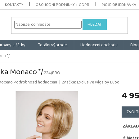
KONTAKTY
OBCHODNÍ PODMÍNKY + GDPR
MOJE OBJEDNÁVKA
HLEDAT
urbany a šátky
Totální výprodej
Hodnocení obchodu
Blog
co */
ka Monaco */
224/BRO
é
noceno
Podrobnosti hodnocení
Značka:
Exclusive wigs by Lubo
ní
4 9
u
Měrná
cena:
ZVOLT
k.
ZÁKLAD
📌
Materi