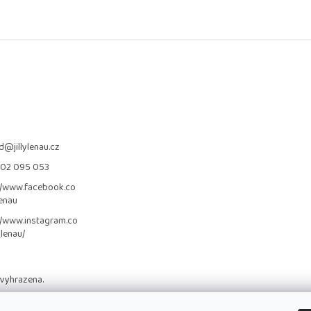
d
@
jillylenau.cz
702 095 053
//www.facebook.co
lenau
//www.instagram.co
_lenau/
 vyhrazena.