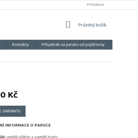
Přihlášení
NÁKUPNÍ
Prázdný košík
KOŠÍK
Kontakty
Příspěvek na paruku od pojišťovny
Vše o náku
50 Kč
E VARIANTU
NÍ INFORMACE O PARUCE
ál:
umělé vlákno s pamětí tvaru