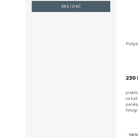
0
KS /
0 KČ
Polys
230 
prakti
na kaž
paruky
fotogr
Vari