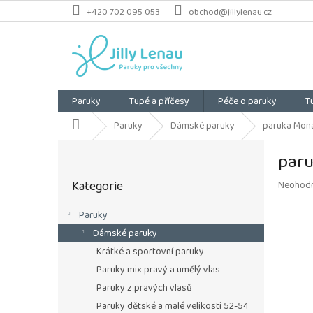
Přejít
+420 702 095 053
obchod@jillylenau.cz
na
obsah
Paruky
Tupé a příčesy
Péče o paruky
T
Domů
Paruky
Dámské paruky
paruka Mona
P
paru
o
Přeskočit
s
Kategorie
Průměrn
Neohod
kategorie
t
hodnoce
r
produkt
Paruky
a
je
Dámské paruky
n
0,0
z
n
Krátké a sportovní paruky
5
í
Paruky mix pravý a umělý vlas
hvězdiče
p
Paruky z pravých vlasů
a
Paruky dětské a malé velikosti 52-54