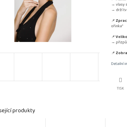
→ vlasy s
→ drží tv
📌
Zprac
ofinka"
📌
Veliko
→ přizpů
📌
Zobra
Detailní 
TISK
sející produkty