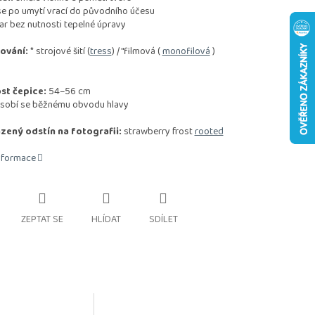
e po umytí vrací do původního účesu
ar bez nutnosti tepelné úpravy
ování:
* strojové šití (
tress
) / "filmová (
monofilová
)
st čepice:
54–56 cm
sobí se běžnému obvodu hlavy
zený odstín na fotografii:
strawberry frost
rooted
informace
ZEPTAT SE
HLÍDAT
SDÍLET