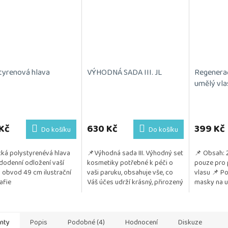
tyrenová hlava
VÝHODNÁ SADA III. JL
Regenera
umělý vla
Průměrné
hodnocení
produktu
Kč
630 Kč
399 Kč
Do košíku
Do košíku
je
5,0
cká polystyrenévá hlava
📌Výhodná sada III. Výhodný set
📌 Obsah: 
z
dodenní odložení vaší
kosmetiky potřebné k péči o
pouze pro 
5
 obvod 49 cm ilustrační
vaši paruku, obsahuje vše, co
vlasu 📌 Po
hvězdiček.
afie
Váš účes udrží krásný, přirozený
masky na um
a vzdušný. Kosmetika je
důležité pr
testována na citlivou...
lesku a živo
anty
Popis
Podobné (4)
Hodnocení
Diskuze