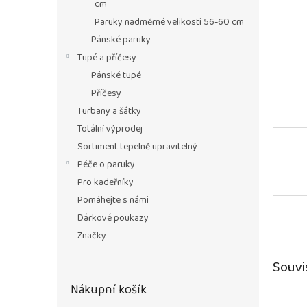
n
cm
e
Paruky nadměrné velikosti 56-60 cm
l
Pánské paruky
Tupé a příčesy
Pánské tupé
Příčesy
Turbany a šátky
Totální výprodej
Sortiment tepelně upravitelný
Péče o paruky
Pro kadeřníky
Pomáhejte s námi
Dárkové poukazy
Značky
Souvi
Nákupní košík