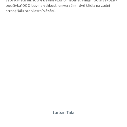
vzor A materiál: 100% bavlna vzor B materiál: vnější 100% vskóza +
podšívka100% bavlna velikost: univerzální dvě křídla na zadní
straně šálu pro vlastní vázání...
turban Tala