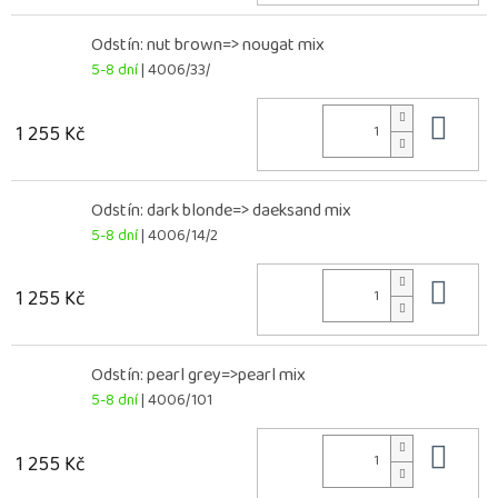
Odstín: nut brown=> nougat mix
5-8 dní
| 4006/33/
Do 
1 255 Kč
Odstín: dark blonde=> daeksand mix
5-8 dní
| 4006/14/2
Do 
1 255 Kč
Odstín: pearl grey=>pearl mix
5-8 dní
| 4006/101
Do 
1 255 Kč