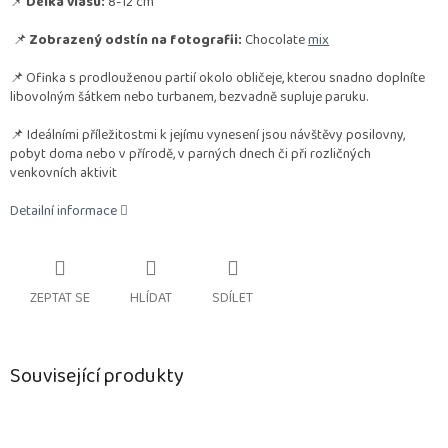
📌
Délka vlasu:
8-12 cm
📌
Zobrazený odstín na fotografii:
Chocolate
mix
📌
Ofinka s prodlouženou partií okolo obličeje, kterou snadno doplníte
libovolným šátkem nebo turbanem, bezvadně supluje paruku.
📌 Ideálními příležitostmi k jejímu vynesení jsou návštěvy posilovny,
pobyt doma nebo v přírodě, v parných dnech či při rozličných
venkovních aktivit
Detailní informace
ZEPTAT SE
HLÍDAT
SDÍLET
Související produkty