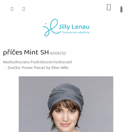
Přejít
NÁKUP
na
obsah
KOŠÍK
příčes Mint SH
4006/12/
Průměrné
Neohodnoceno
Podrobnosti hodnocení
hodnocení
Značka:
Power Pieces by Ellen Wille
produktu
je
0,0
z
5
hvězdiček.