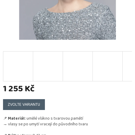
1 255 Kč
Měrná
cena:
ZVOLTE VARIANTU
📌
Materiál:
umělé vlákno s tvarovou pamětí
→ vlasy se po umytí vracejí do původního tvaru