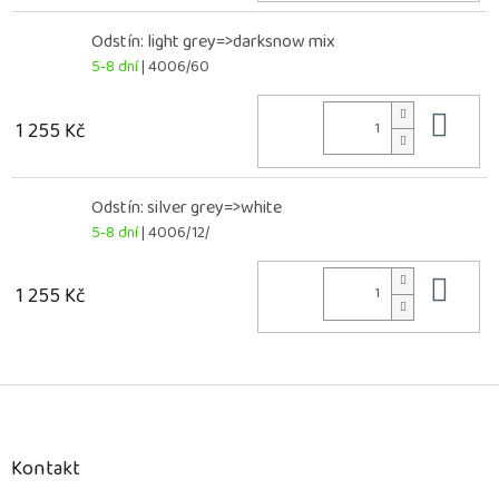
Odstín: light grey=>darksnow mix
5-8 dní
| 4006/60
Do 
1 255 Kč
Odstín: silver grey=>white
5-8 dní
| 4006/12/
Do 
1 255 Kč
Z
á
p
a
Kontakt
t