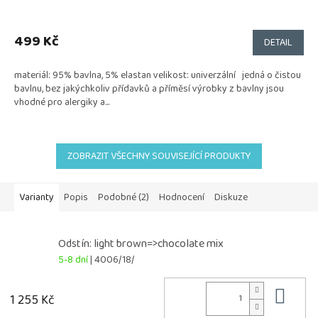
499 Kč
DETAIL
materiál: 95% bavlna, 5% elastan velikost: univerzální jedná o čistou
bavlnu, bez jakýchkoliv přídavků a příměsí výrobky z bavlny jsou
vhodné pro alergiky a...
ZOBRAZIT VŠECHNY SOUVISEJÍCÍ PRODUKTY
Varianty
Popis
Podobné (2)
Hodnocení
Diskuze
Odstín: light brown=>chocolate mix
5-8 dní
| 4006/18/
Do 
1 255 Kč