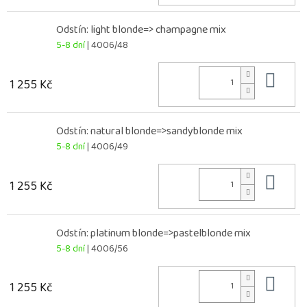
Odstín: light blonde=> champagne mix
5-8 dní
| 4006/48
Do 
1 255 Kč
Odstín: natural blonde=>sandyblonde mix
5-8 dní
| 4006/49
Do 
1 255 Kč
Odstín: platinum blonde=>pastelblonde mix
5-8 dní
| 4006/56
Do 
1 255 Kč