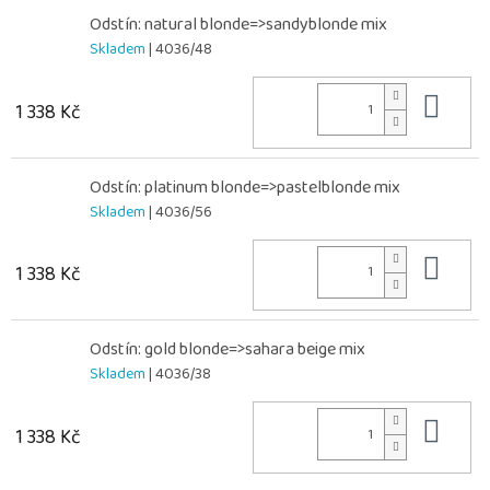
Odstín: natural blonde=>sandyblonde mix
Skladem
| 4036/48
Do 
1 338 Kč
Odstín: platinum blonde=>pastelblonde mix
Skladem
| 4036/56
Do 
1 338 Kč
Odstín: gold blonde=>sahara beige mix
Skladem
| 4036/38
Do 
1 338 Kč