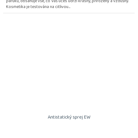
paruku, obsahuje vše, co Váš účes udrží krásný, přirozený a vzdušný.
5
Kosmetika je testována na citlivou...
hvězdiček.
Antistatický sprej EW