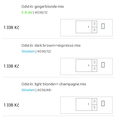
Odstín: gingerblonde mix
5-8 dní
| 4036/12
Do 
1 338 Kč
Odstín: dark brown=>espresso mix
Skladem
| 4036/12/
Do 
1 338 Kč
Odstín: light blonde=> champagne mix
Skladem
| 4036/48-
Do 
1 338 Kč