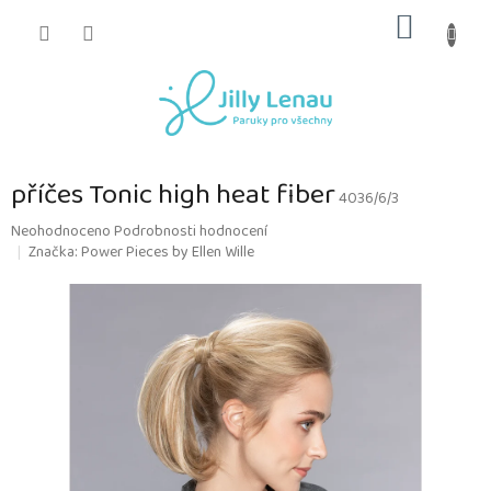
Přejít
NÁKUP
na
obsah
KOŠÍK
příčes Tonic high heat fiber
4036/6/3
Průměrné
Neohodnoceno
Podrobnosti hodnocení
hodnocení
Značka:
Power Pieces by Ellen Wille
produktu
je
0,0
z
5
hvězdiček.