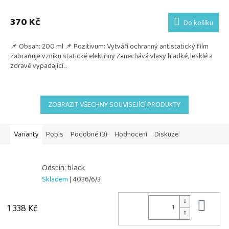
370 Kč
Do košíku
📌 Obsah: 200 ml 📌 Pozitivum: Vytváří ochranný antistatický film
Zabraňuje vzniku statické elektřiny Zanechává vlasy hladké, lesklé a
zdravě vypadající...
ZOBRAZIT VŠECHNY SOUVISEJÍCÍ PRODUKTY
Varianty
Popis
Podobné (3)
Hodnocení
Diskuze
Odstín: black
Skladem
| 4036/6/3
Do 
1 338 Kč