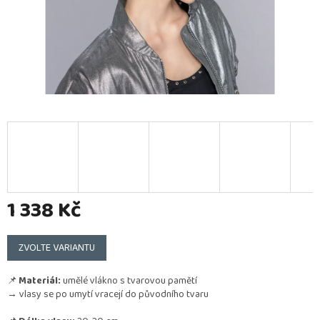
1 338 Kč
Měrná
cena:
ZVOLTE VARIANTU
📌
Materiál:
umělé vlákno s tvarovou pamětí
→ vlasy se po umytí vracejí do původního tvaru