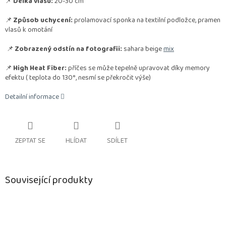
📌
Délka vlasu:
20-30 cm
📌
Způsob uchycení:
prolamovací sponka na textilní podložce, pramen
vlasů k omotání
📌
Zobrazený odstín na fotografii:
sahara beige
mix
📌
High Heat Fiber:
příčes se může tepelně upravovat díky memory
efektu
( teplota do 130°, nesmí se překročit výše)
Detailní informace
ZEPTAT SE
HLÍDAT
SDÍLET
Související produkty