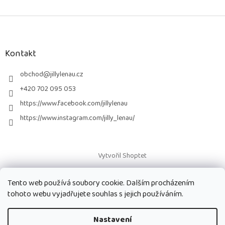
Z
á
p
a
Kontakt
t
í
obchod
@
jillylenau.cz
+420 702 095 053
https://www.facebook.com/jillylenau
https://www.instagram.com/jilly_lenau/
Vytvořil Shoptet
Tento web používá soubory cookie. Dalším procházením
Copyright 2026
Paruky Jilly Lenau s.r.o.
. Všechna práva vyhrazena.
tohoto webu vyjadřujete souhlas s jejich používáním.
Nastavení