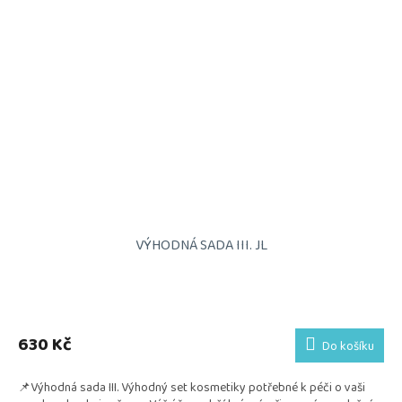
VÝHODNÁ SADA III. JL
Průměrné
hodnocení
produktu
630 Kč
Do košíku
je
5,0
📌Výhodná sada III. Výhodný set kosmetiky potřebné k péči o vaši
z