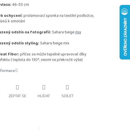
vlasu:
46-55 cm
b uchycení:
prolamovací sponka na textilní podložce,
lasů k omotání
zený odstín na fotografii:
Sahara beige
mix
zený odstín styling:
Sahara beige mix
eat Fiber:
příčes se může tepelně upravovat díky
efektu
( teplota do 130°, nesmí se překročit výše)
informace
ZEPTAT SE
HLÍDAT
SDÍLET