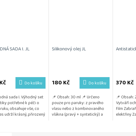
NÁ SADA I. JL
Silikonový olej JL
Antistatic
Kč
180 Kč
370 Kč
Do košíku
Do košíku
dná sada I. Výhodný set
📌 Obsah: 30 ml 📌 Určeno
📌 Obsah: 
iky potřebné k péči o
pouze pro paruky: z pravého
Vytváří och
aruku, obsahuje vše, co
vlasu nebo z kombinovaného
film Zabraň
es udrží krásný, přirozený
vlákna (pravý + syntetický) a
elektřiny Z
šný. Kosmetika je
také z umělého vlákna
hladké, les
na na citlivou...
📌 Pozitivum: Jemně...
vypadající...