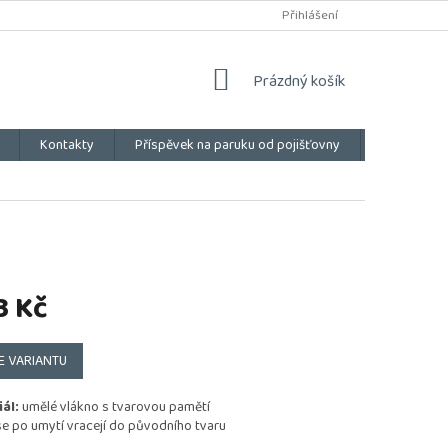
Přihlášení
NÁKUPNÍ
Prázdný košík
KOŠÍK
Kontakty
Příspěvek na paruku od pojišťovny
Vše o náku
3 Kč
E VARIANTU
ál:
umělé vlákno s tvarovou pamětí
e po umytí vracejí do původního tvaru