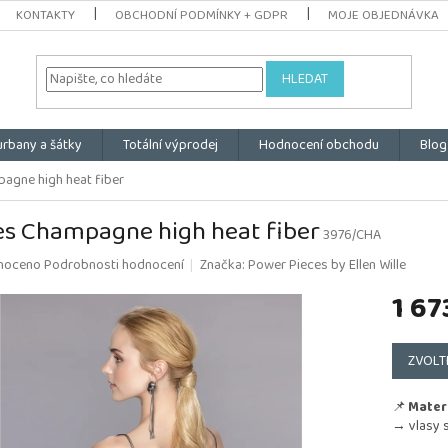
KONTAKTY
OBCHODNÍ PODMÍNKY + GDPR
MOJE OBJEDNÁVKA
HLEDAT
urbany a šátky
Totální výprodej
Hodnocení obchodu
Blog
agne high heat fiber
es Champagne high heat fiber
3976/CHA
é
noceno
Podrobnosti hodnocení
Značka:
Power Pieces by Ellen Wille
ní
1 67
u
Měrná
cena:
ZVOLT
k.
📌
Materi
→ vlasy s