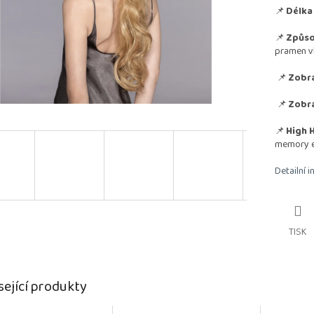
📌
Délka 
📌
Způso
pramen v
📌
Zobra
📌
Zobra
📌
High H
memory 
Detailní 
TISK
sející produkty