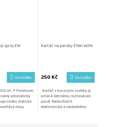
ký sprej EW
Kartáč na paruky Ellen Wille
Průměrné
hodnocení
produktu
250 Kč
Do košíku
Do košíku
je
5,0
200 ml 📌 Pozitivum:
Kartáč s kovovými zoubky je
z
ranný antistatický
určen k šetrnému rozčesávání
5
uje vzniku statické
paruk. Nedochází k
hvězdiček.
anechává vlasy
elektrizování a následnému
klé a zdravě
vytrhávání vlasu. Posíláme 1 kus.