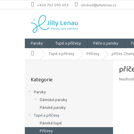
Přejít
+420 702 095 053
obchod@jillylenau.cz
na
obsah
Paruky
Tupé a příčesy
Péče o paruky
T
Domů
Tupé a příčesy
Příčesy
příčes Champ
P
příč
o
Přeskočit
s
Kategorie
Průměrn
Neohod
kategorie
t
hodnoce
r
produkt
Paruky
a
je
Dámské paruky
n
0,0
z
n
Pánské paruky
5
í
Tupé a příčesy
hvězdiče
p
Pánské tupé
a
Příčesy