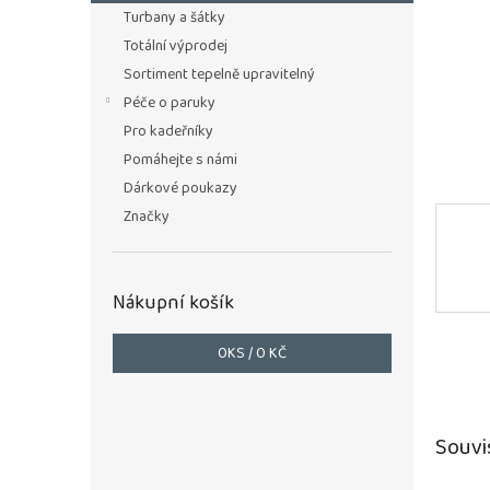
n
Turbany a šátky
e
Totální výprodej
l
Sortiment tepelně upravitelný
Péče o paruky
Pro kadeřníky
Pomáhejte s námi
Dárkové poukazy
Značky
Nákupní košík
0
KS /
0 KČ
Souvi