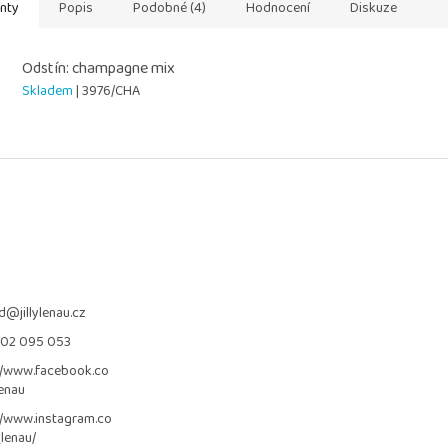
anty
Popis
Podobné (4)
Hodnocení
Diskuze
Odstín: champagne mix
Skladem
| 3976/CHA
d
@
jillylenau.cz
702 095 053
//www.facebook.co
lenau
//www.instagram.co
_lenau/