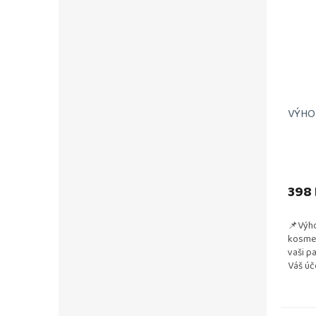
VÝHOD
398 
📌Výho
kosmet
vaši p
Váš úč
a vzdu
testová