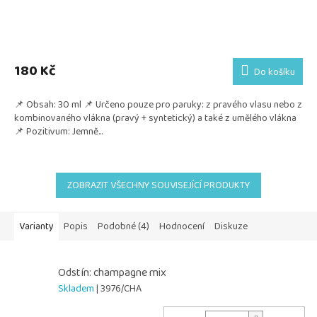
180 Kč
Do košíku
📌 Obsah: 30 ml 📌 Určeno pouze pro paruky: z pravého vlasu nebo z
kombinovaného vlákna (pravý + syntetický) a také z umělého vlákna
📌 Pozitivum: Jemně...
ZOBRAZIT VŠECHNY SOUVISEJÍCÍ PRODUKTY
Varianty
Popis
Podobné (4)
Hodnocení
Diskuze
Odstín: champagne mix
Skladem
| 3976/CHA