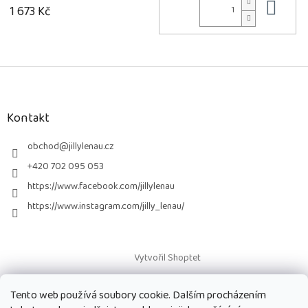
Do 
1 673 Kč
Z
á
p
a
Kontakt
t
í
obchod
@
jillylenau.cz
+420 702 095 053
https://www.facebook.com/jillylenau
https://www.instagram.com/jilly_lenau/
Vytvořil Shoptet
Tento web používá soubory cookie. Dalším procházením
Copyright 2026
Paruky Jilly Lenau s.r.o.
. Všechna práva vyhrazena.