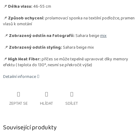
📌
Délka vlasu:
46-55 cm
📌
Způsob uchycení:
prolamovací sponka na textilní podložce, pramen
vlasů k omotání
📌
Zobrazený odstín na fotografii:
Sahara beige
mix
📌
Zobrazený odstín styling:
Sahara beige mix
📌
High Heat Fiber:
příčes se může tepelně upravovat díky memory
efektu
( teplota do 130°, nesmí se překročit výše)
Detailní informace
ZEPTAT SE
HLÍDAT
SDÍLET
Související produkty