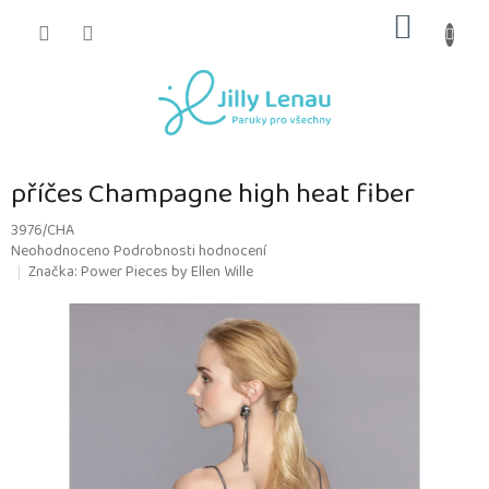
Přejít
NÁKUP
na
obsah
KOŠÍK
příčes Champagne high heat fiber
3976/CHA
Průměrné
Neohodnoceno
Podrobnosti hodnocení
hodnocení
Značka:
Power Pieces by Ellen Wille
produktu
je
0,0
z
5
hvězdiček.