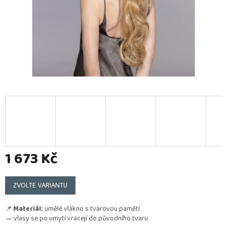
1 673 Kč
Měrná
cena:
ZVOLTE VARIANTU
📌
Materiál:
umělé vlákno s tvarovou pamětí
→ vlasy se po umytí vracejí do původního tvaru